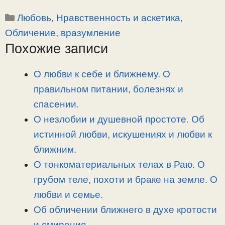
o
e
a
т
Рубрики
Любовь
,
Нравственность и аскетика
,
p
l
c
п
y
e
e
р
Обличение, вразумление
L
g
b
а
Похожие записи
i
r
o
в
n
a
o
и
О любви к себе и ближнему. О
k
m
k
т
правильном питании, болезнях и
ь
спасении.
О незлобии и душевной простоте. Об
истинной любви, искушениях и любви к
ближним.
О тонкоматериальных телах в Раю. О
грубом теле, похоти и браке на земле. О
любви и семье.
Об обличении ближнего в духе кротости
и смирения.