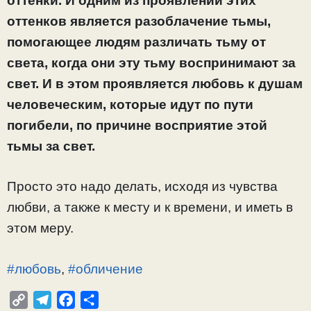
оттенки. И одним из проявлений этих
оттенков является разоблачение тьмы,
помогающее людям различать тьму от
света, когда они эту тьму воспринимают за
свет. И в этом проявляется любовь к душам
человеческим, которые идут по пути
погибели, по причине восприятие этой
тьмы за свет.
Просто это надо делать, исходя из чувства
любви, а также к месту и к времени, и иметь в
этом меру.
#любовь
,
#обличение
C
T
F
О