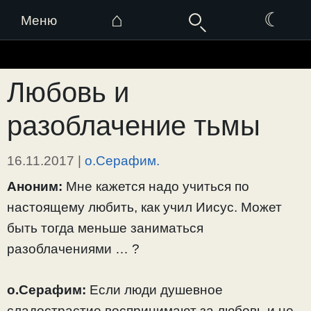
⌂
☾
Меню
Перейти
к
Любовь и
содержимому
разоблачение тьмы
16.11.2017
|
о.Серафим.
Аноним:
Мне кажется надо учиться по
настоящему любить, как учил Иисус. Может
быть тогда меньше заниматься
разоблачениями … ?
о.Серафим:
Если люди душевное
сладострастие воспринимают за любовь и не