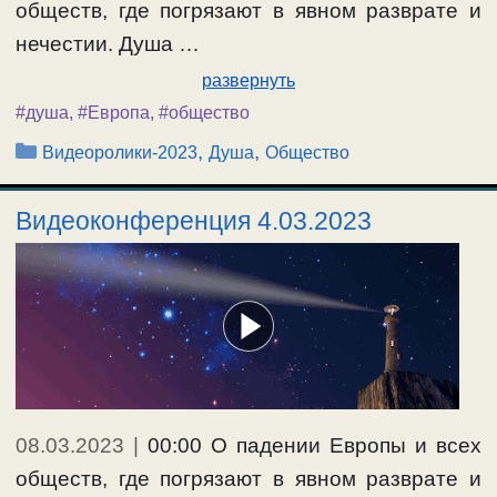
обществ, где погрязают в явном разврате и
нечестии. Душа …
развернуть
#душа
,
#Европа
,
#общество
Рубрики
,
,
Видеоролики-2023
Душа
Общество
Видеоконференция 4.03.2023
08.03.2023
|
00:00 О падении Европы и всех
обществ, где погрязают в явном разврате и