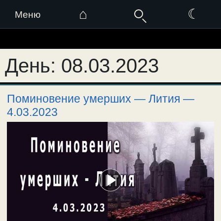
⌂
☾
Меню
Перейти
к
День:
08.03.2023
содержимому
Поминовение умерших — Лития —
4.03.2023