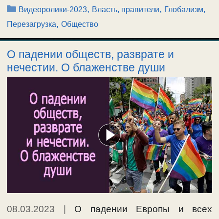
Рубрики
,
,
Видеоролики-2023
Власть, правители
Глобализм,
,
Перезагрузка
Общество
О падении обществ, разврате и
нечестии. О блаженстве души
08.03.2023
|
О падении Европы и всех