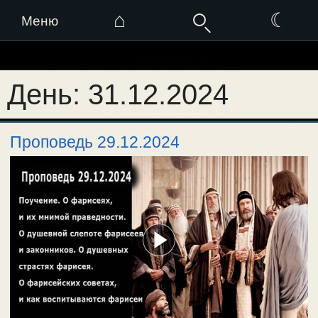
⌂
☾
Меню
Перейти
к
День:
31.12.2024
содержимому
Проповедь 29.12.2024