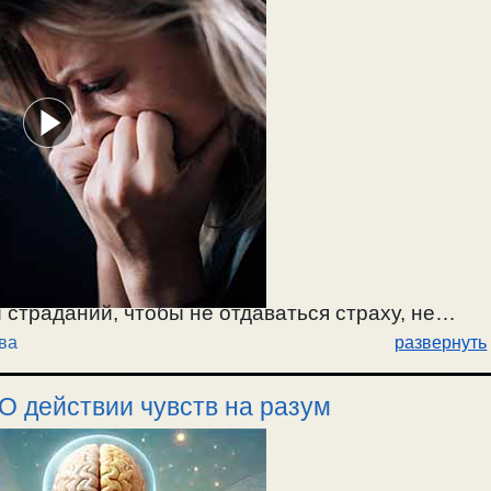
страданий, чтобы не отдаваться страху, не
ва
развернуть
е: какие надо читать молитвы? О возгревании
и. Все дело в чувствах. / 23.11.2024.
 О действии чувств на разум