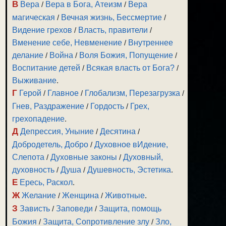
В
Вера
/
Вера в Бога, Атеизм
/
Вера
магическая
/
Вечная жизнь, Бессмертие
/
Видение грехов
/
Власть, правители
/
Вменение себе, Невменение
/
Внутреннее
делание
/
Война
/
Воля Божия, Попущение
/
Воспитание детей
/
Всякая власть от Бога?
/
Выживание
.
Г
Герой
/
Главное
/
Глобализм, Перезагрузка
/
Гнев, Раздражение
/
Гордость
/
Грех,
грехопадение
.
Д
Депрессия, Уныние
/
Десятина
/
Добродетель, Добро
/
Духовное вИдение,
Слепота
/
Духовные законы
/
Духовный,
духовность
/
Душа
/
Душевность, Эстетика
.
Е
Ересь, Раскол
.
Ж
Желание
/
Женщина
/
Животные
.
З
Зависть
/
Заповеди
/
Защита, помощь
Божия
/
Защита, Сопротивление злу
/
Зло,