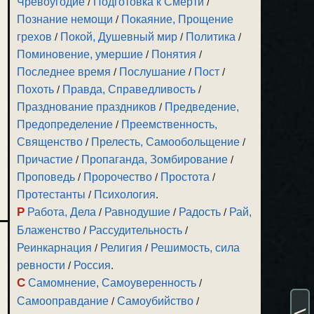
Чревоугодие
/
Подготовка к Смерти
/
Познание немощи
/
Покаяние, Прощение
грехов
/
Покой, Душевный мир
/
Политика
/
Поминовение, умершие
/
Понятия
/
Последнее время
/
Послушание
/
Пост
/
Похоть
/
Правда, Справедливость
/
Празднование праздников
/
Предведение,
Предопределение
/
Преемственность,
Священство
/
Прелесть, Самообольщение
/
Причастие
/
Пропаганда, Зомбирование
/
Проповедь
/
Пророчество
/
Простота
/
Протестанты
/
Психология
.
Р
Работа, Дела
/
Равнодушие
/
Радость
/
Рай,
Блаженство
/
Рассудительность
/
Реинкарнация
/
Религия
/
Решимость, сила
ревности
/
Россия
.
С
Самомнение, Самоуверенность
/
Самооправдание
/
Самоубийство
/
<