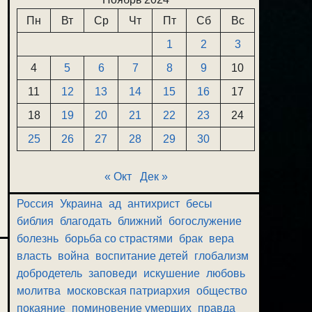
Пн
Вт
Ср
Чт
Пт
Сб
Вс
1
2
3
4
5
6
7
8
9
10
11
12
13
14
15
16
17
18
19
20
21
22
23
24
25
26
27
28
29
30
« Окт
Дек »
Россия
Украина
ад
антихрист
бесы
библия
благодать
ближний
богослужение
болезнь
борьба со страстями
брак
вера
власть
война
воспитание детей
глобализм
добродетель
заповеди
искушение
любовь
молитва
московская патриархия
общество
покаяние
поминовение умерших
правда