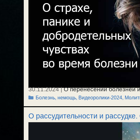
30.11.2024
|
О перенесении болезней и 
Рубрики
Болезнь, немощь
,
Видеоролики-2024
,
Молит
паниковать и не переживать. О вопрос
добродетельных чувств во время болезн
О рассудительности и рассудке.