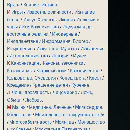
Враги
/
Знание, Истина
.
И
Игры
/
Известные личности
/
Изгнание
бесов
/
Иисус Христос
/
Иконы
/
Иллюзии и
чары
/
Имябожничество
/
Индуизм и др.
восточные религии
/
Иноверные
/
Инопланетяне
/
Информация, Блогер
/
Искупление
/
Искусство, Музыка
/
Искушение
/
Исповедничество
/
История
/
Иудеи
.
К
Канонизация
/
Каноны, законники
/
Катаклизмы
/
Катакомбники
/
Католичество
/
Колдовство, Суеверия
/
Конец света
/
Крест
/
Крещение
/
Крещение детей
/
Курение
.
Л
Лень, праздность
/
Лицемерие
/
Ложь,
Обман
/
Любовь
.
М
Магия
/
Медицина, Лечение
/
Милосердие,
Милостыня
/
Мнительность, накручивать себя
/
Многозаботливость
/
Молитва
/
Монашество
и соблазны
/
Московская Патриархия
/