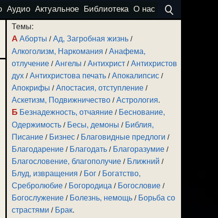
о
Аудио
Актуальное
Библиотека
О нас
Темы:
А
Аборты
/
Ад, Загробная жизнь
/
Алкоголизм, Наркомания
/
Анафема,
отлучение
/
Ангелы
/
Антихрист
/
Антихристов
дух
/
Антихристова печать
/
Апокалипсис
/
Апокрифы
/
Апостасия, отступление
/
Аскетизм, Подвижничество
/
Астрология
.
Б
Безнадежность, отчаяние
/
Беснование,
Одержимость
/
Бесы, демоны
/
Библия,
Писание
/
Бизнес
/
Благовидные предлоги
/
Благодарение
/
Благодать
/
Благоразумие
/
Благословение, благополучие
/
Ближний
/
Блуд, извращения
/
Бог
/
Богатство,
Сребролюбие
/
Богородица
/
Богословие
/
Богослужение
/
Болезнь, немощь
/
Борьба со
страстями
/
Брак
.