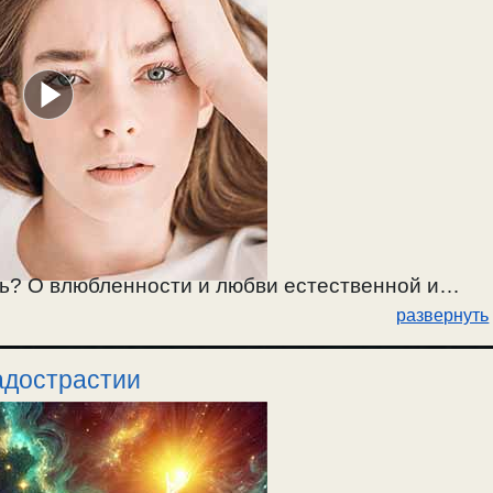
ь? О влюбленности и любви естественной и
развернуть
адострастии