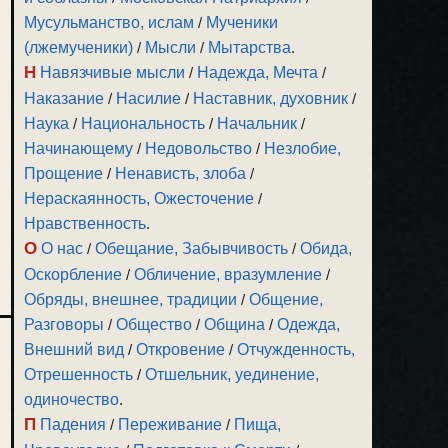
Мусульманство, ислам
/
Мученики
(лжемученики)
/
Мысли
/
Мытарства
.
Н
Навязчивые мысли
/
Надежда, Мечта
/
Наказание
/
Насилие
/
Наставник, духовник
/
Наука
/
Национальность
/
Начальник
/
Начинающему
/
Недовольство
/
Незлобие,
Прощение
/
Ненависть, злоба
/
Нераскаянность, Ожесточение
/
Нравственность
.
О
О нас
/
Обещание, Забывчивость
/
Обида,
Оскорбление
/
Обличение, вразумление
/
Обряды, внешнее, традиции
/
Общение,
Разговоры
/
Общество
/
Община
/
Одежда,
Внешний вид
/
Откровение
/
Отчужденность,
Отрешенность
/
Отшельник, уединение,
одиночество
.
П
Падения
/
Переживание
/
Пища,