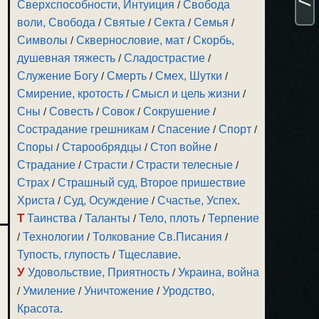
Сверхспособности, Интуиция
/
Свобода
воли, Свобода
/
Святые
/
Секта
/
Семья
/
Символы
/
Сквернословие, мат
/
Скорбь,
душевная тяжесть
/
Сладострастие
/
Служение Богу
/
Смерть
/
Смех, Шутки
/
Смирение, кротость
/
Смысл и цель жизни
/
Сны
/
Совесть
/
Совок
/
Сокрушение
/
Сострадание грешникам
/
Спасение
/
Спорт
/
Споры
/
Старообрядцы
/
Стоп войне
/
Страдание
/
Страсти
/
Страсти телесные
/
Страх
/
Страшный суд, Второе пришествие
Христа
/
Суд, Осуждение
/
Счастье, Успех
.
Т
Таинства
/
Таланты
/
Тело, плоть
/
Терпение
/
Технологии
/
Толкование Св.Писания
/
Тупость, глупость
/
Тщеславие
.
У
Удовольствие, Приятность
/
Украина, война
/
Умиление
/
Уничтожение
/
Уродство,
Красота
.