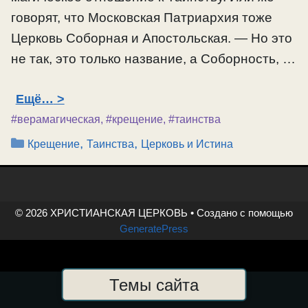
говорят, что Московская Патриархия тоже
Церковь Соборная и Апостольская. — Но это
не так, это только название, а Соборность, …
Ещё…
#верамагическая
,
#крещение
,
#таинства
Рубрики
,
,
Крещение
Таинства
Церковь и Истина
© 2026 ХРИСТИАНСКАЯ ЦЕРКОВЬ
• Создано с помощью
GeneratePress
Темы сайта