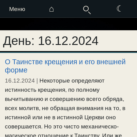
⌂
☾
Меню
Перейти
к
День:
16.12.2024
содержимому
О Таинстве крещения и его внешней
форме
16.12.2024
|
Некоторые определяют
истинность крещения, по полному
вычитыванию и совершению всего обряда,
всех молитв, не обращая внимания на то, в
истинной или не в истинной Церкви оно
совершается. Но это чисто механическо-
магическое отношение к Таинству. Или же