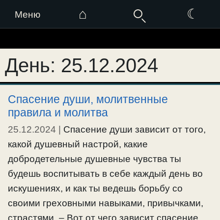
⌂
☾
Меню
Перейти
к
День:
25.12.2024
содержимому
Спасение души, молитвенные
правила и молитва
25.12.2024
|
Спасение души зависит от того,
какой душевный настрой, какие
добродетельные душевные чувства ты
будешь воспитывать в себе каждый день во
искушениях, и как ты ведешь борьбу со
своими греховными навыками, привычками,
страстями. – Вот от чего зависит спасение