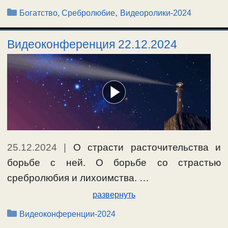
Рубрики
,
Богатство, Сребролюбие
Видеоролики-2024
Видеоконференция 22.12.2024
25.12.2024
|
О страсти расточительства и
борьбе с ней. О борьбе со страстью
сребролюбия и лихоимства. …
развернуть
Рубрики
Видеоконференции-2024