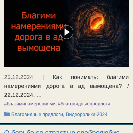
25.12.2024
|
Как понимать: благими
намерениями дорога в ад вымощена? /
22.12.2024. …
#благиминамерениями
,
#благовидныепредлоги
Рубрики
,
Благовидные предлоги
Видеоролики-2024
О борьбе со страстью сребролюбия,