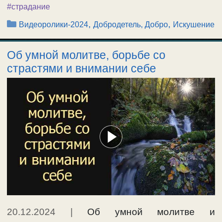
#страдание
Рубрики
,
,
Видеоролики-2024
Добродетель, Добро
Искушение
Об умной молитве, борьбе со
страстями и внимании себе
20.12.2024
|
Об умной молитве и