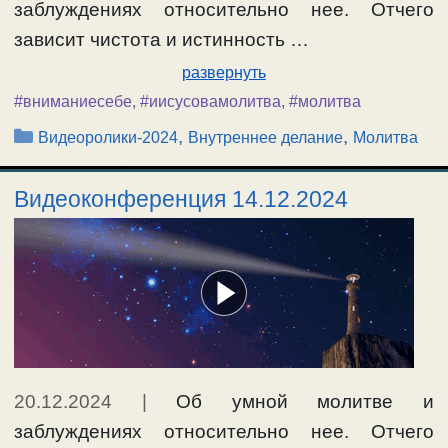
заблуждениях относительно нее. Отчего
зависит чистота и истинность …
развернуть
#вниманиесебе
,
#иисусовамолитва
,
#молитва
Рубрики
,
,
Видеоролики-2024
Внутреннее делание
Молитва
Видеоконференция 14.12.2024
20.12.2024
|
Об умной молитве и
заблуждениях относительно нее. Отчего