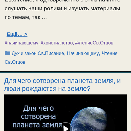
слушать наши ролики и изучать материалы
по темам, так …
Ещё…
#начинающему
,
#христианство
,
#чтениеСв.Отцов
Рубрики
,
,
Дух и закон Св.Писание
Начинающему
Чтение
Св.Отцов
Для чего сотворена планета земля, и
люди рождаются на земле?