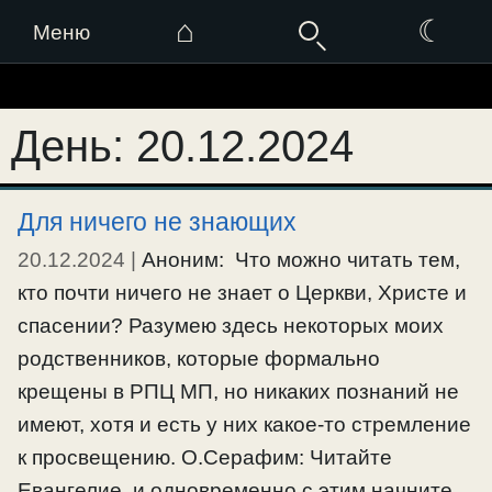
⌂
☾
Меню
Перейти
к
День:
20.12.2024
содержимому
Для ничего не знающих
20.12.2024
|
Аноним: Что можно читать тем,
кто почти ничего не знает о Церкви, Христе и
спасении? Разумею здесь некоторых моих
родственников, которые формально
крещены в РПЦ МП, но никаких познаний не
имеют, хотя и есть у них какое-то стремление
к просвещению. О.Серафим: Читайте
Евангелие, и одновременно с этим начните