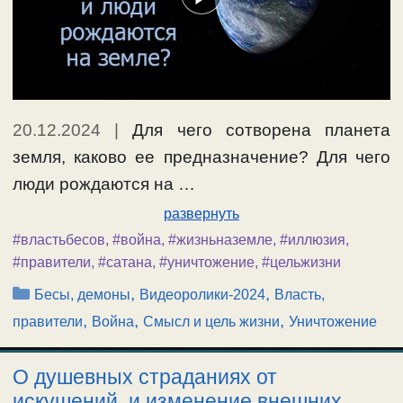
20.12.2024
|
Для чего сотворена планета
земля, каково ее предназначение? Для чего
люди рождаются на …
развернуть
#властьбесов
,
#война
,
#жизньназемле
,
#иллюзия
,
#правители
,
#сатана
,
#уничтожение
,
#цельжизни
Рубрики
,
,
Бесы, демоны
Видеоролики-2024
Власть,
,
,
,
правители
Война
Смысл и цель жизни
Уничтожение
О душевных страданиях от
искушений, и изменение внешних