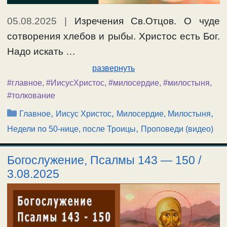
05.08.2025
|
Изречения Св.Отцов. О чуде
сотворения хлебов и рыбы. Христос есть Бог.
Надо искать …
развернуть
#главное
,
#ИисусХристос
,
#милосердие
,
#милостыня
,
#толкование
Рубрики
,
,
,
Главное
Иисус Христос
Милосердие, Милостыня
,
Недели по 50-нице, после Троицы
Проповеди (видео)
Богослужение, Псалмы 143 — 150 /
3.08.2025