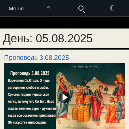
⌂
☾
Меню
Перейти
к
День:
05.08.2025
содержимому
Проповедь 3.08.2025.