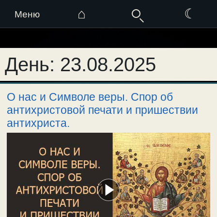
⌂
☾
Меню
Перейти
к
День:
23.08.2025
содержимому
О нас и Символе веры. Спор об
антихристовой печати и пришествии
антихриста.