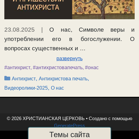
23.08.2025
|
О нас, Символе веры и
употреблении его в богослужении. О
вопросах существенных и …
развернуть
#антихрист
,
#антихристовапечать
,
#онас
Рубрики
,
,
Антихрист
Антихристова печать
,
Видеоролики-2025
О нас
© 2026 ХРИСТИАНСКАЯ ЦЕРКОВЬ
• Создано с помощью
GeneratePress
Темы сайта