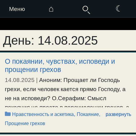
⌂
☾
Меню
Перейти
к
День:
14.08.2025
содержимому
О покаянии, чувствах, исповеди и
прощении грехов
14.08.2025
|
Аноним: Прощает ли Господь
грехи, если человек кается прямо Господу, а
не на исповеди? О.Серафим: Смысл
покаяния не просто в перечислении грехов, а
Рубрики
,
Нравственность и аскетика
Покаяние,
развернуть
в сокрушенном настрое духа, и решимости
Прощение грехов
человека на изменение своей жизни, своего
настроя духа. Это изменение должно