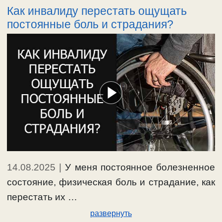
Как инвалиду перестать ощущать
состоять в том, что человек должен оставить
постоянные боль и страдания?
явные грехи, и начать менять настрой своего
духа, свои …
Ещё…
#исповедь
,
#покаяние
,
#прощениегрехов
14.08.2025
|
У меня постоянное болезненное
состояние, физическая боль и страдание, как
перестать их …
развернуть