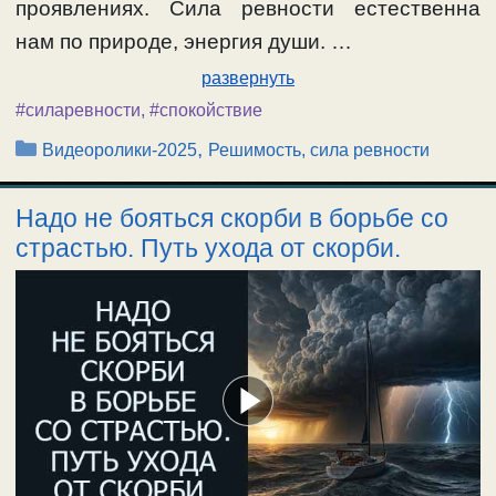
проявлениях. Сила ревности естественна
нам по природе, энергия души. …
развернуть
#силаревности
,
#спокойствие
Рубрики
,
Видеоролики-2025
Решимость, сила ревности
Надо не бояться скорби в борьбе со
страстью. Путь ухода от скорби.