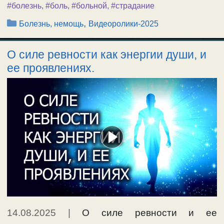
#болезнь
,
#боль
,
#больной
,
#страдание
Рубрики
,
Болезнь, немощь
Видеоролики-2025
О силе ревности как энергии души, и
ее проявлениях.
14.08.2025
|
О силе ревности и ее