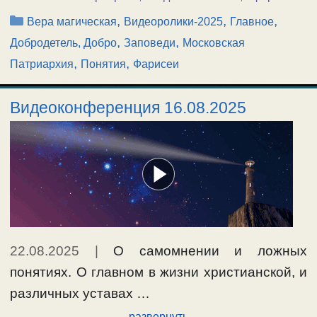
Рубрики
,
,
,
Вера магическая
Видеоролики-2025
Главное
,
,
Добродетель, Добро
Заповеди
Московская
,
,
Патриархия
Понятия
Фарисеи
Видеоконференция 16.08.2025
22.08.2025
|
О самомнении и ложных
понятиях. О главном в жизни христианской, и
различных уставах …
развернуть