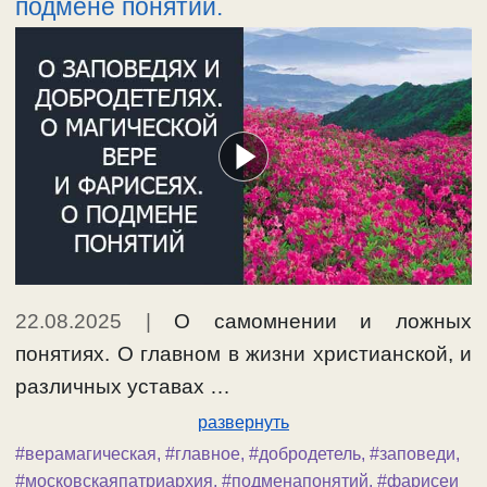
подмене понятий.
22.08.2025
|
О самомнении и ложных
понятиях. О главном в жизни христианской, и
различных уставах …
развернуть
#верамагическая
,
#главное
,
#добродетель
,
#заповеди
,
#московскаяпатриархия
,
#подменапонятий
,
#фарисеи