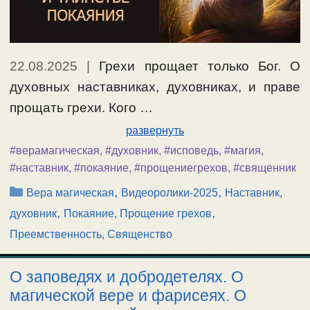
22.08.2025
|
Грехи прощает только Бог. О
духовных наставниках, духовниках, и праве
прощать грехи. Кого …
развернуть
#верамагическая
,
#духовник
,
#исповедь
,
#магия
,
#наставник
,
#покаяние
,
#прощениегрехов
,
#священник
Рубрики
,
,
Вера магическая
Видеоролики-2025
Наставник,
,
,
духовник
Покаяние, Прощение грехов
Преемственность, Священство
О заповедях и добродетелях. О
магической вере и фарисеях. О