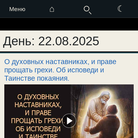
⌂
☾
Меню
Перейти
к
День:
22.08.2025
содержимому
О духовных наставниках, и праве
прощать грехи. Об исповеди и
Таинстве покаяния.