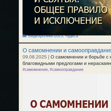
Рубрики
Видеоролики-2025
,
Чудеса
О самомнении и самооправдани
09.08.2025
|
О самомнении и борьбе с 
благовидными предлогами и нераскаянн
#самомнение
,
#самооправдание