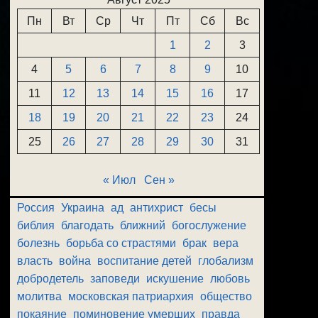
Пн
Вт
Ср
Чт
Пт
Сб
Вс
1
2
3
4
5
6
7
8
9
10
11
12
13
14
15
16
17
18
19
20
21
22
23
24
25
26
27
28
29
30
31
« Июл
Сен »
Россия
Украина
ад
антихрист
бесы
библия
благодать
ближний
богослужение
болезнь
борьба со страстями
брак
вера
власть
война
воспитание детей
глобализм
добродетель
заповеди
искушение
любовь
молитва
московская патриархия
общество
покаяние
поминовение умерших
правда