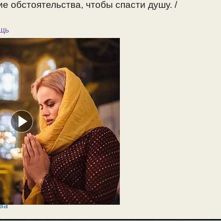
е обстоятельства, чтобы спасти душу. /
щь
ва