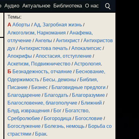
о
Аудио
Актуальное
Библиотека
О нас
Темы:
А
Аборты
/
Ад, Загробная жизнь
/
Алкоголизм, Наркомания
/
Анафема,
отлучение
/
Ангелы
/
Антихрист
/
Антихристов
дух
/
Антихристова печать
/
Апокалипсис
/
Апокрифы
/
Апостасия, отступление
/
Аскетизм, Подвижничество
/
Астрология
.
Б
Безнадежность, отчаяние
/
Беснование,
Одержимость
/
Бесы, демоны
/
Библия,
Писание
/
Бизнес
/
Благовидные предлоги
/
Благодарение
/
Благодать
/
Благоразумие
/
Благословение, благополучие
/
Ближний
/
Блуд, извращения
/
Бог
/
Богатство,
Сребролюбие
/
Богородица
/
Богословие
/
Богослужение
/
Болезнь, немощь
/
Борьба со
страстями
/
Брак
.