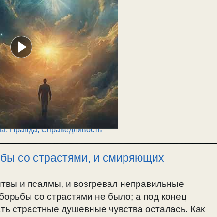
на
,
Правда, Справедливость
ьбы со страстями, и смиряющих
итвы и псалмы, и возгревал неправильные
борьбы со страстями не было; а под конец
ать страстные душевные чувства осталась. Как