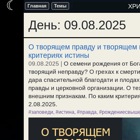
☾
Перейти
ХР
Главная
Темы
к
День:
09.08.2025
содержимому
О творящем правду и творящем 
критериях истины
09.08.2025
|
О семени рождения от Бога
творящий неправду? О грехах к смерти
дара спасительной благодати и плодах
правды и церковной организации. О те
внешним признакам. По каким критери
2.08.2025.
#заповеди
,
#истина
,
#правда
,
#рождениесвыш