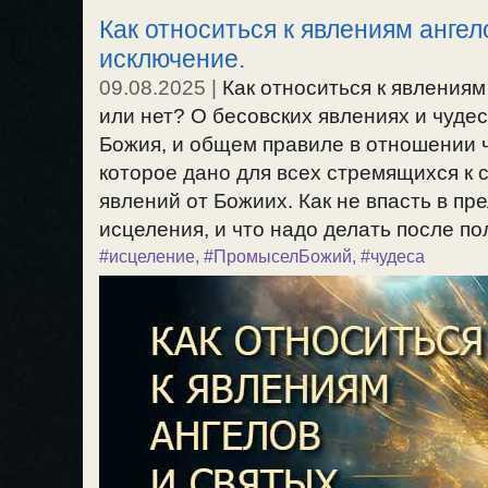
Как относиться к явлениям анге
исключение.
09.08.2025
|
Как относиться к явлениям 
или нет? О бесовских явлениях и чуде
Божия, и общем правиле в отношении 
которое дано для всех стремящихся к 
явлений от Божиих. Как не впасть в пр
исцеления, и что надо делать после пол
#исцеление
,
#ПромыселБожий
,
#чудеса