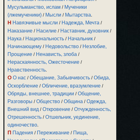
Мусульманство, ислам
/
Мученики
(лжемученики)
/
Мысли
/
Мытарства
.
Н
Навязчивые мысли
/
Надежда, Мечта
/
Наказание
/
Насилие
/
Наставник, духовник
/
Наука
/
Национальность
/
Начальник
/
Начинающему
/
Недовольство
/
Незлобие,
Прощение
/
Ненависть, злоба
/
Нераскаянность, Ожесточение
/
Нравственность
.
О
О нас
/
Обещание, Забывчивость
/
Обида,
Оскорбление
/
Обличение, вразумление
/
Обряды, внешнее, традиции
/
Общение,
Разговоры
/
Общество
/
Община
/
Одежда,
Внешний вид
/
Откровение
/
Отчужденность,
Отрешенность
/
Отшельник, уединение,
одиночество
.
П
Падения
/
Переживание
/
Пища,