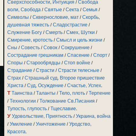
Сверхспособности, Интуиция
/
Свобода
воли, Свобода
/
Святые
/
Секта
/
Семья
/
Символы
/
Сквернословие, мат
/
Скорбь,
душевная тяжесть
/
Сладострастие
/
Служение Богу
/
Смерть
/
Смех, Шутки
/
Смирение, кротость
/
Смысл и цель жизни
/
Сны
/
Совесть
/
Совок
/
Сокрушение
/
Сострадание грешникам
/
Спасение
/
Спорт
/
Споры
/
Старообрядцы
/
Стоп войне
/
Страдание
/
Страсти
/
Страсти телесные
/
Страх
/
Страшный суд, Второе пришествие
Христа
/
Суд, Осуждение
/
Счастье, Успех
.
Т
Таинства
/
Таланты
/
Тело, плоть
/
Терпение
/
Технологии
/
Толкование Св.Писания
/
Тупость, глупость
/
Тщеславие
.
У
Удовольствие, Приятность
/
Украина, война
/
Умиление
/
Уничтожение
/
Уродство,
Красота
.