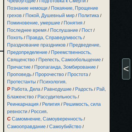
Чревоугодие
/
Подготовка к Смерти
/
Познание немощи
/
Покаяние, Прощение
грехов
/
Покой, Душевный мир
/
Политика
/
Поминовение, умершие
/
Понятия
/
Последнее время
/
Послушание
/
Пост
/
Похоть
/
Правда, Справедливость
/
Празднование праздников
/
Предведение,
Предопределение
/
Преемственность,
Священство
/
Прелесть, Самообольщение
/
<
Причастие
/
Пропаганда, Зомбирование
/
Проповедь
/
Пророчество
/
Простота
/
Протестанты
/
Психология
.
Р
Работа, Дела
/
Равнодушие
/
Радость
/
Рай,
Блаженство
/
Рассудительность
/
Реинкарнация
/
Религия
/
Решимость, сила
ревности
/
Россия
.
С
Самомнение, Самоуверенность
/
Самооправдание
/
Самоубийство
/