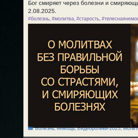
Бог смиряет через болезни и смиряющи
2.08.2025.
#болезнь
,
#молитва
,
#старость
,
#телеснаянемо
Рубрики
Болезнь, немощь
,
Видеоролики-2025
,
Молит