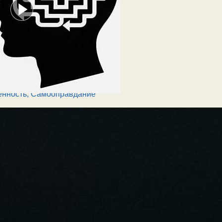
енность
,
Самооправдание