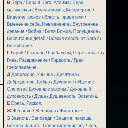
В
Вера
/
Вера в Бога, Атеизм
/
Вера
магическая
/
Вечная жизнь, Бессмертие
/
Видение грехов
/
Власть, правители
/
Вменение себе, Невменение
/
Внутреннее
делание
/
Война
/
Воля Божия, Попущение
/
Воспитание детей
/
Всякая власть от Бога?
/
Выживание
.
Г
Герой
/
Главное
/
Глобализм, Перезагрузка
/
Гнев, Раздражение
/
Гордость
/
Грех,
грехопадение
.
Д
Депрессия, Уныние
/
Десятина
/
Добродетель, Добро
/
Духовное вИдение,
Слепота
/
Духовные законы
/
Духовный,
духовность
/
Душа
/
Душевность, Эстетика
.
Е
Ересь, Раскол
.
Ж
Желание
/
Женщина
/
Животные
.
З
Зависть
/
Заповеди
/
Защита, помощь
Божия
/
Защита, Сопротивление злу
/
Зло,