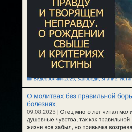
Рубрики
Видеоролики-2025
,
Заповеди
,
Знание, Исти
О молитвах без правильной бор
болезнях.
09.08.2025
|
Отец много лет читал мол
душевные чувства, так как правильной 
жизни все забыл, но привычка возгрев