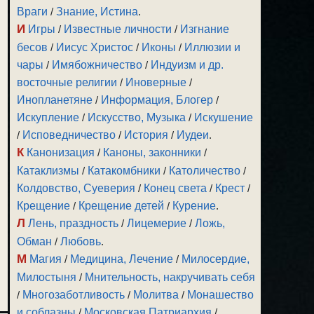
Враги
/
Знание, Истина
.
И
Игры
/
Известные личности
/
Изгнание
бесов
/
Иисус Христос
/
Иконы
/
Иллюзии и
чары
/
Имябожничество
/
Индуизм и др.
восточные религии
/
Иноверные
/
Инопланетяне
/
Информация, Блогер
/
Искупление
/
Искусство, Музыка
/
Искушение
/
Исповедничество
/
История
/
Иудеи
.
К
Канонизация
/
Каноны, законники
/
Катаклизмы
/
Катакомбники
/
Католичество
/
Колдовство, Суеверия
/
Конец света
/
Крест
/
Крещение
/
Крещение детей
/
Курение
.
Л
Лень, праздность
/
Лицемерие
/
Ложь,
Обман
/
Любовь
.
М
Магия
/
Медицина, Лечение
/
Милосердие,
Милостыня
/
Мнительность, накручивать себя
/
Многозаботливость
/
Молитва
/
Монашество
и соблазны
/
Московская Патриархия
/