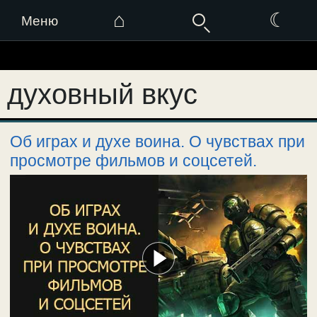
⌂
☾
Меню
Перейти
к
духовный вкус
содержимому
Об играх и духе воина. О чувствах при
просмотре фильмов и соцсетей.