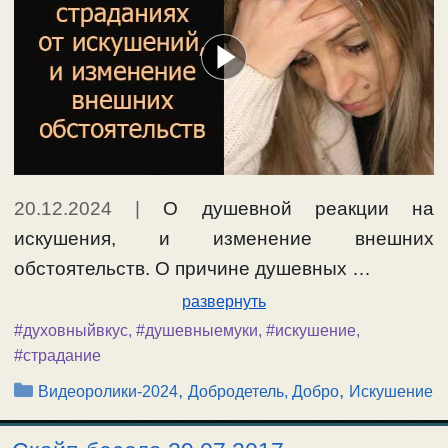
20.12.2024
|
О душевной реакции на
искушения, и изменение внешних
обстоятельств. О причине душевных …
развернуть
#духовныйвкус
,
#душевныемуки
,
#искушение
,
#страдание
Рубрики
,
,
Видеоролики-2024
Добродетель, Добро
Искушение