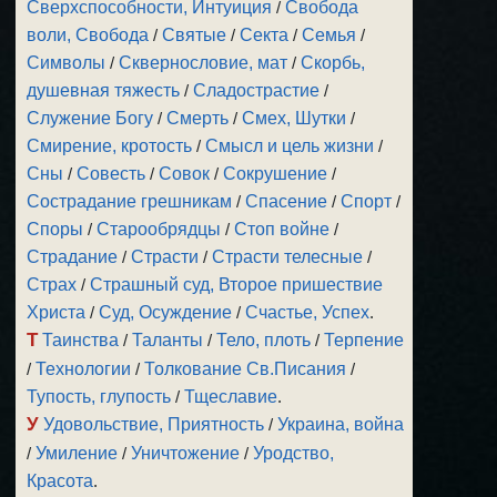
Сверхспособности, Интуиция
/
Свобода
воли, Свобода
/
Святые
/
Секта
/
Семья
/
Символы
/
Сквернословие, мат
/
Скорбь,
душевная тяжесть
/
Сладострастие
/
Служение Богу
/
Смерть
/
Смех, Шутки
/
Смирение, кротость
/
Смысл и цель жизни
/
Сны
/
Совесть
/
Совок
/
Сокрушение
/
Сострадание грешникам
/
Спасение
/
Спорт
/
Споры
/
Старообрядцы
/
Стоп войне
/
Страдание
/
Страсти
/
Страсти телесные
/
Страх
/
Страшный суд, Второе пришествие
Христа
/
Суд, Осуждение
/
Счастье, Успех
.
Т
Таинства
/
Таланты
/
Тело, плоть
/
Терпение
/
Технологии
/
Толкование Св.Писания
/
Тупость, глупость
/
Тщеславие
.
У
Удовольствие, Приятность
/
Украина, война
/
Умиление
/
Уничтожение
/
Уродство,
Красота
.