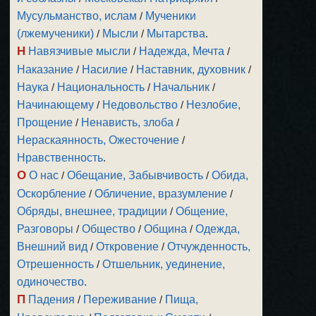
Мусульманство, ислам
/
Мученики
(лжемученики)
/
Мысли
/
Мытарства
.
Н
Навязчивые мысли
/
Надежда, Мечта
/
Наказание
/
Насилие
/
Наставник, духовник
/
Наука
/
Национальность
/
Начальник
/
Начинающему
/
Недовольство
/
Незлобие,
Прощение
/
Ненависть, злоба
/
Нераскаянность, Ожесточение
/
Нравственность
.
О
О нас
/
Обещание, Забывчивость
/
Обида,
Оскорбление
/
Обличение, вразумление
/
Обряды, внешнее, традиции
/
Общение,
Разговоры
/
Общество
/
Община
/
Одежда,
Внешний вид
/
Откровение
/
Отчужденность,
Отрешенность
/
Отшельник, уединение,
одиночество
.
П
Падения
/
Переживание
/
Пища,