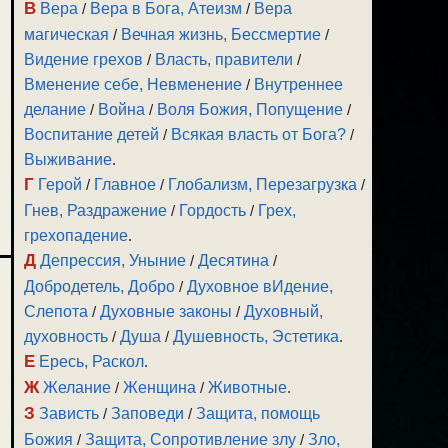
В
Вера
/
Вера в Бога, Атеизм
/
Вера
магическая
/
Вечная жизнь, Бессмертие
/
Видение грехов
/
Власть, правители
/
Вменение себе, Невменение
/
Внутреннее
делание
/
Война
/
Воля Божия, Попущение
/
Воспитание детей
/
Всякая власть от Бога?
/
Выживание
.
Г
Герой
/
Главное
/
Глобализм, Перезагрузка
/
Гнев, Раздражение
/
Гордость
/
Грех,
грехопадение
.
Д
Депрессия, Уныние
/
Десятина
/
Добродетель, Добро
/
Духовное вИдение,
Слепота
/
Духовные законы
/
Духовный,
духовность
/
Душа
/
Душевность, Эстетика
.
Е
Ересь, Раскол
.
Ж
Желание
/
Женщина
/
Животные
.
З
Зависть
/
Заповеди
/
Защита, помощь
Божия
/
Защита, Сопротивление злу
/
Зло,