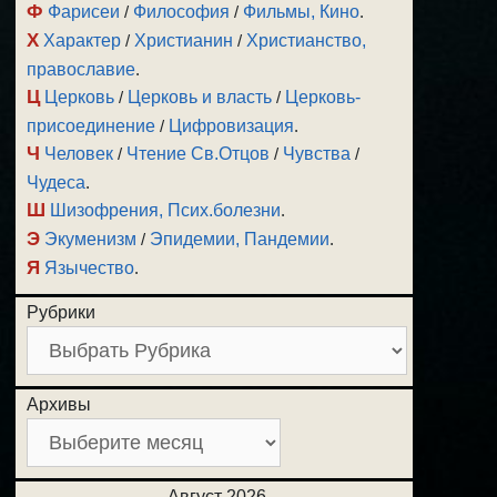
Ф
Фарисеи
/
Философия
/
Фильмы, Кино
.
Х
Характер
/
Христианин
/
Христианство,
православие
.
Ц
Церковь
/
Церковь и власть
/
Церковь-
присоединение
/
Цифровизация
.
Ч
Человек
/
Чтение Св.Отцов
/
Чувства
/
Чудеса
.
Ш
Шизофрения, Псих.болезни
.
Э
Экуменизм
/
Эпидемии, Пандемии
.
Я
Язычество
.
Рубрики
Архивы
Август 2026