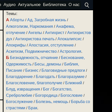
о
Аудио
Актуальное
Библиотека
О нас
Темы:
А
Аборты
/
Ад, Загробная жизнь
/
Алкоголизм, Наркомания
/
Анафема,
отлучение
/
Ангелы
/
Антихрист
/
Антихристов
дух
/
Антихристова печать
/
Апокалипсис
/
Апокрифы
/
Апостасия, отступление
/
Аскетизм, Подвижничество
/
Астрология
.
Б
Безнадежность, отчаяние
/
Беснование,
Одержимость
/
Бесы, демоны
/
Библия,
Писание
/
Бизнес
/
Благовидные предлоги
/
Благодарение
/
Благодать
/
Благоразумие
/
Благословение, благополучие
/
Ближний
/
Блуд, извращения
/
Бог
/
Богатство,
Сребролюбие
/
Богородица
/
Богословие
/
Богослужение
/
Болезнь, немощь
/
Борьба со
страстями
/
Брак
.