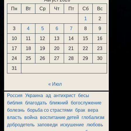
Пн
Вт
Ср
Чт
Пт
Сб
Вс
1
2
3
4
5
6
7
8
9
10
11
12
13
14
15
16
17
18
19
20
21
22
23
24
25
26
27
28
29
30
31
« Июл
Россия
Украина
ад
антихрист
бесы
библия
благодать
ближний
богослужение
болезнь
борьба со страстями
брак
вера
власть
война
воспитание детей
глобализм
добродетель
заповеди
искушение
любовь