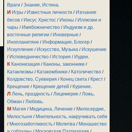
Враги
/
Знание, Истина
.
И
Игры
/
Известные личности
/
Изгнание
бесов
/
Иисус Христос
/
Иконы
/
Иллюзии и
чары
/
Имябожничество
/
Индуизм и др.
восточные религии
/
Иноверные
/
Инопланетяне
/
Информация, Блогер
/
Искупление
/
Искусство, Музыка
/
Искушение
/
Исповедничество
/
История
/
Иудеи
.
К
Канонизация
/
Каноны, законники
/
Катаклизмы
/
Катакомбники
/
Католичество
/
Колдовство, Суеверия
/
Конец света
/
Крест
/
Крещение
/
Крещение детей
/
Курение
.
Л
Лень, праздность
/
Лицемерие
/
Ложь,
Обман
/
Любовь
.
М
Магия
/
Медицина, Лечение
/
Милосердие,
Милостыня
/
Мнительность, накручивать себя
/
Многозаботливость
/
Молитва
/
Монашество
и соблазны
/
Московская Патриархия
/