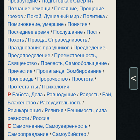
Чревоугодие
/
Подготовка к Смерти
/
Познание немощи
/
Покаяние, Прощение
грехов
/
Покой, Душевный мир
/
Политика
/
Поминовение, умершие
/
Понятия
/
Последнее время
/
Послушание
/
Пост
/
Похоть
/
Правда, Справедливость
/
Празднование праздников
/
Предведение,
Предопределение
/
Преемственность,
Священство
/
Прелесть, Самообольщение
/
Причастие
/
Пропаганда, Зомбирование
/
<
Проповедь
/
Пророчество
/
Простота
/
Протестанты
/
Психология
.
Р
Работа, Дела
/
Равнодушие
/
Радость
/
Рай,
Блаженство
/
Рассудительность
/
Реинкарнация
/
Религия
/
Решимость, сила
ревности
/
Россия
.
С
Самомнение, Самоуверенность
/
Самооправдание
/
Самоубийство
/