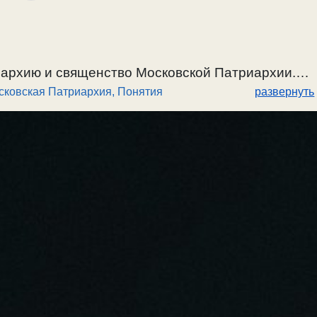
рархию и священство Московской Патриархии.
сковская Патриархия
,
Понятия
развернуть
о.Андреем Ткачевым, и как он
зло
выдает за
ов. Иерархия и священство МП дискредитируют
блазны и создают иллюзию духовной жизни. Они
ия, научают механическо-магической вере и,
добродетели. Правильное понятие о суде и
авное это содержать
догматы
, а нравственное
.