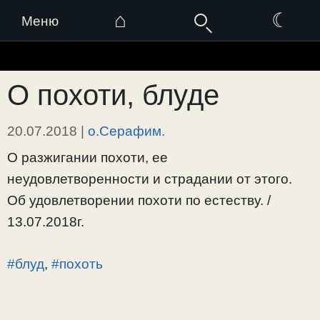
⌂
☾
Меню
Перейти
к
О похоти, блуде
содержимому
20.07.2018
|
о.Серафим.
О разжигании похоти, ее
неудовлетворенности и страдании от этого.
Об удовлетворении похоти по естеству. /
13.07.2018г.
#блуд
,
#похоть