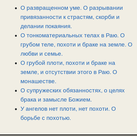
n
a
o
и
О развращенном уме. О разрывании
k
m
k
т
привязанности к страстям, скорби и
ь
делании покаяния.
О тонкоматериальных телах в Раю. О
грубом теле, похоти и браке на земле. О
любви и семье.
О грубой плоти, похоти и браке на
земле, и отсутствии этого в Раю. О
монашестве.
О супружеских обязанностях, о целях
брака и замысле Божием.
У ангелов нет плоти, нет похоти. О
борьбе с похотью.