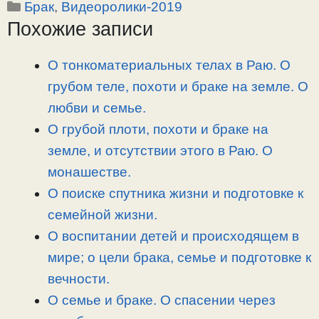
Рубрики
Брак
,
Видеоролики-2019
p
l
c
п
Похожие записи
y
e
e
р
L
g
b
а
i
r
o
в
О тонкоматериальных телах в Раю. О
n
a
o
и
грубом теле, похоти и браке на земле. О
k
m
k
т
любви и семье.
ь
О грубой плоти, похоти и браке на
земле, и отсутствии этого в Раю. О
монашестве.
О поиске спутника жизни и подготовке к
семейной жизни.
О воспитании детей и происходящем в
мире; о цели брака, семье и подготовке к
вечности.
О семье и браке. О спасении через