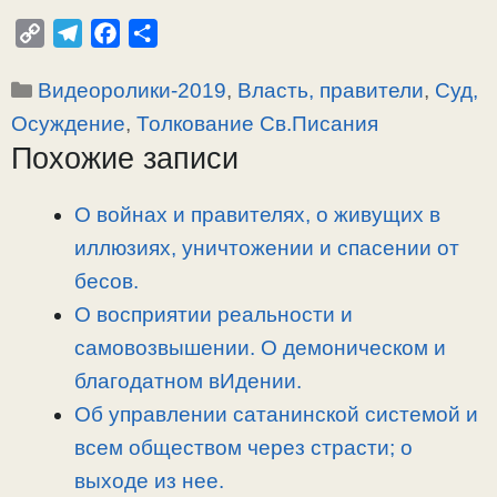
C
T
F
О
o
e
a
т
Рубрики
Видеоролики-2019
,
Власть, правители
,
Суд,
p
l
c
п
y
e
e
р
Осуждение
,
Толкование Св.Писания
L
g
b
а
Похожие записи
i
r
o
в
n
a
o
и
О войнах и правителях, о живущих в
k
m
k
т
иллюзиях, уничтожении и спасении от
ь
бесов.
О восприятии реальности и
самовозвышении. О демоническом и
благодатном вИдении.
Об управлении сатанинской системой и
всем обществом через страсти; о
выходе из нее.