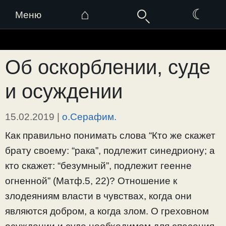
⌂
☾
Меню
Перейти
к
Об оскорблении, суде
содержимому
и осуждении
15.02.2019
|
о.Серафим.
Как правильно понимать слова “Кто же скажет
брату своему: “рака”, подлежит синедриону; а
кто скажет: “безумный”, подлежит геенне
огненной” (Матф.5, 22)? Отношение к
злодеяниям власти в чувствах, когда они
являются добром, а когда злом. О греховном