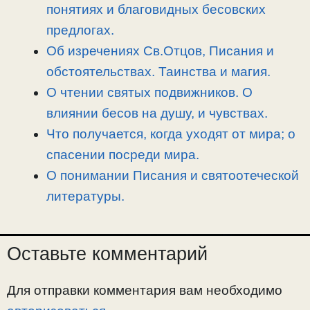
n
a
o
и
понятиях и благовидных бесовских
k
m
k
т
предлогах.
ь
Об изречениях Св.Отцов, Писания и
обстоятельствах. Таинства и магия.
О чтении святых подвижников. О
влиянии бесов на душу, и чувствах.
Что получается, когда уходят от мира; о
спасении посреди мира.
О понимании Писания и святоотеческой
литературы.
Оставьте комментарий
Для отправки комментария вам необходимо