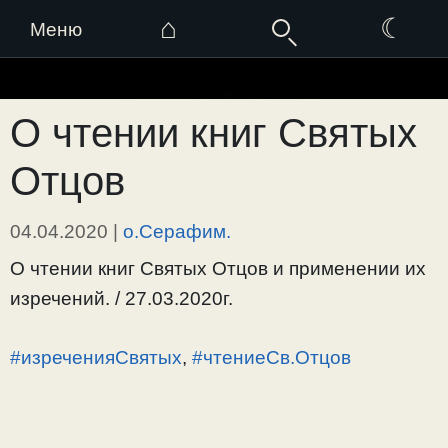
⌂
☾
Меню
Перейти
к
О чтении книг Святых
содержимому
Отцов
04.04.2020
|
о.Серафим.
О чтении книг Святых Отцов и применении их
изречений. / 27.03.2020г.
#изреченияСвятых
,
#чтениеСв.Отцов