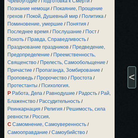
Чревоугодие
/
Подготовка к Смерти
/
Познание немощи
/
Покаяние, Прощение
грехов
/
Покой, Душевный мир
/
Политика
/
Поминовение, умершие
/
Понятия
/
Последнее время
/
Послушание
/
Пост
/
Похоть
/
Правда, Справедливость
/
Празднование праздников
/
Предведение,
Предопределение
/
Преемственность,
Священство
/
Прелесть, Самообольщение
/
Причастие
/
Пропаганда, Зомбирование
/
<
Проповедь
/
Пророчество
/
Простота
/
Протестанты
/
Психология
.
Р
Работа, Дела
/
Равнодушие
/
Радость
/
Рай,
Блаженство
/
Рассудительность
/
Реинкарнация
/
Религия
/
Решимость, сила
ревности
/
Россия
.
С
Самомнение, Самоуверенность
/
Самооправдание
/
Самоубийство
/