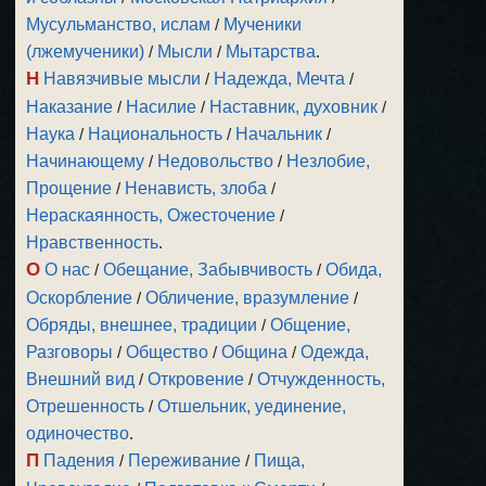
Мусульманство, ислам
/
Мученики
(лжемученики)
/
Мысли
/
Мытарства
.
Н
Навязчивые мысли
/
Надежда, Мечта
/
Наказание
/
Насилие
/
Наставник, духовник
/
Наука
/
Национальность
/
Начальник
/
Начинающему
/
Недовольство
/
Незлобие,
Прощение
/
Ненависть, злоба
/
Нераскаянность, Ожесточение
/
Нравственность
.
О
О нас
/
Обещание, Забывчивость
/
Обида,
Оскорбление
/
Обличение, вразумление
/
Обряды, внешнее, традиции
/
Общение,
Разговоры
/
Общество
/
Община
/
Одежда,
Внешний вид
/
Откровение
/
Отчужденность,
Отрешенность
/
Отшельник, уединение,
одиночество
.
П
Падения
/
Переживание
/
Пища,