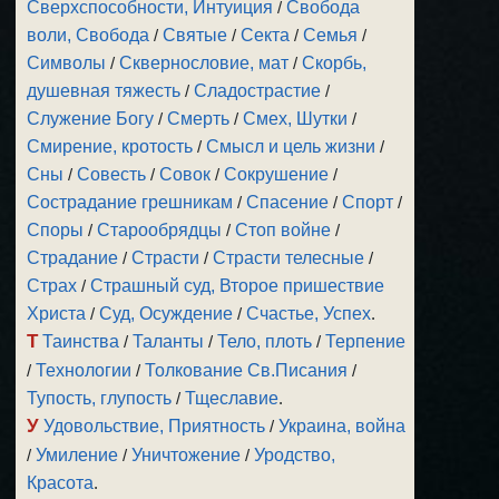
Сверхспособности, Интуиция
/
Свобода
воли, Свобода
/
Святые
/
Секта
/
Семья
/
Символы
/
Сквернословие, мат
/
Скорбь,
душевная тяжесть
/
Сладострастие
/
Служение Богу
/
Смерть
/
Смех, Шутки
/
Смирение, кротость
/
Смысл и цель жизни
/
Сны
/
Совесть
/
Совок
/
Сокрушение
/
Сострадание грешникам
/
Спасение
/
Спорт
/
Споры
/
Старообрядцы
/
Стоп войне
/
Страдание
/
Страсти
/
Страсти телесные
/
Страх
/
Страшный суд, Второе пришествие
Христа
/
Суд, Осуждение
/
Счастье, Успех
.
Т
Таинства
/
Таланты
/
Тело, плоть
/
Терпение
/
Технологии
/
Толкование Св.Писания
/
Тупость, глупость
/
Тщеславие
.
У
Удовольствие, Приятность
/
Украина, война
/
Умиление
/
Уничтожение
/
Уродство,
Красота
.