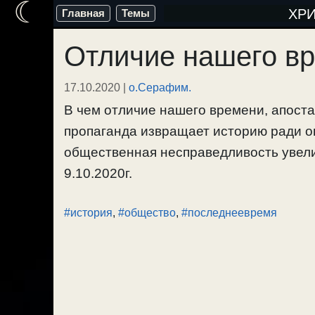
☾
Перейти
ХР
Главная
Темы
к
Отличие нашего в
содержимому
17.10.2020
|
о.Серафим.
В чем отличие нашего времени, апост
пропаганда извращает историю ради о
общественная несправедливость увелич
9.10.2020г.
#история
,
#общество
,
#последнеевремя