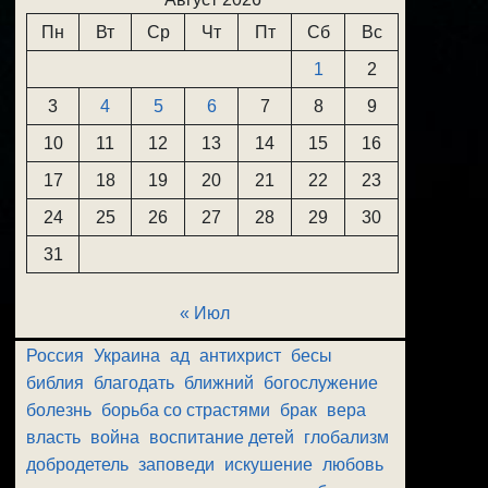
Пн
Вт
Ср
Чт
Пт
Сб
Вс
1
2
3
4
5
6
7
8
9
10
11
12
13
14
15
16
17
18
19
20
21
22
23
24
25
26
27
28
29
30
31
« Июл
Россия
Украина
ад
антихрист
бесы
библия
благодать
ближний
богослужение
болезнь
борьба со страстями
брак
вера
власть
война
воспитание детей
глобализм
добродетель
заповеди
искушение
любовь