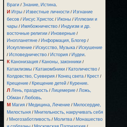
Враги
/
Знание, Истина
.
И
Игры
/
Известные личности
/
Изгнание
бесов
/
Иисус Христос
/
Иконы
/
Иллюзии и
чары
/
Имябожничество
/
Индуизм и др.
восточные религии
/
Иноверные
/
Инопланетяне
/
Информация, Блогер
/
Искупление
/
Искусство, Музыка
/
Искушение
/
Исповедничество
/
История
/
Иудеи
.
К
Канонизация
/
Каноны, законники
/
Катаклизмы
/
Катакомбники
/
Католичество
/
Колдовство, Суеверия
/
Конец света
/
Крест
/
Крещение
/
Крещение детей
/
Курение
.
Л
Лень, праздность
/
Лицемерие
/
Ложь,
Обман
/
Любовь
.
М
Магия
/
Медицина, Лечение
/
Милосердие,
Милостыня
/
Мнительность, накручивать себя
/
Многозаботливость
/
Молитва
/
Монашество
и соблазны
/
Московская Патриархия
/