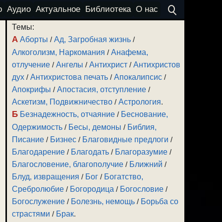
о
Аудио
Актуальное
Библиотека
О нас
Темы:
А
Аборты
/
Ад, Загробная жизнь
/
Алкоголизм, Наркомания
/
Анафема,
отлучение
/
Ангелы
/
Антихрист
/
Антихристов
дух
/
Антихристова печать
/
Апокалипсис
/
Апокрифы
/
Апостасия, отступление
/
Аскетизм, Подвижничество
/
Астрология
.
Б
Безнадежность, отчаяние
/
Беснование,
Одержимость
/
Бесы, демоны
/
Библия,
Писание
/
Бизнес
/
Благовидные предлоги
/
Благодарение
/
Благодать
/
Благоразумие
/
Благословение, благополучие
/
Ближний
/
Блуд, извращения
/
Бог
/
Богатство,
Сребролюбие
/
Богородица
/
Богословие
/
Богослужение
/
Болезнь, немощь
/
Борьба со
страстями
/
Брак
.