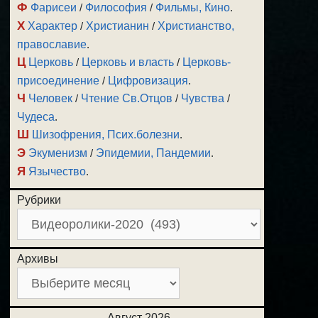
Ф
Фарисеи
/
Философия
/
Фильмы, Кино
.
Х
Характер
/
Христианин
/
Христианство,
православие
.
Ц
Церковь
/
Церковь и власть
/
Церковь-
присоединение
/
Цифровизация
.
Ч
Человек
/
Чтение Св.Отцов
/
Чувства
/
Чудеса
.
Ш
Шизофрения, Псих.болезни
.
Э
Экуменизм
/
Эпидемии, Пандемии
.
Я
Язычество
.
Рубрики
Архивы
Август 2026