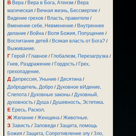
В
Вера
/
Вера в Бога, Атеизм
/
Вера
магическая
/
Вечная жизнь, Бессмертие
/
Видение грехов
/
Власть, правители
/
Вменение себе, Невменение
/
Внутреннее
делание
/
Война
/
Воля Божия, Попущение
/
Воспитание детей
/
Всякая власть от Бога?
/
Выживание
.
Г
Герой
/
Главное
/
Глобализм, Перезагрузка
/
Гнев, Раздражение
/
Гордость
/
Грех,
грехопадение
.
Д
Депрессия, Уныние
/
Десятина
/
Добродетель, Добро
/
Духовное вИдение,
Слепота
/
Духовные законы
/
Духовный,
духовность
/
Душа
/
Душевность, Эстетика
.
Е
Ересь, Раскол
.
Ж
Желание
/
Женщина
/
Животные
.
З
Зависть
/
Заповеди
/
Защита, помощь
Божия
/
Защита, Сопротивление злу
/
Зло,