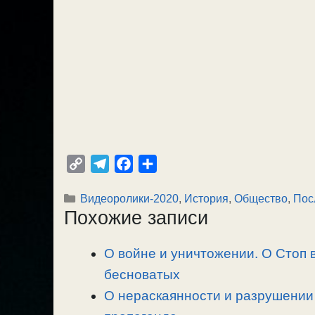
C
T
F
О
o
e
a
т
Рубрики
Видеоролики-2020
,
История
,
Общество
,
Пос
p
l
c
п
Похожие записи
y
e
e
р
L
g
b
а
О войне и уничтожении. О Стоп 
i
r
o
в
n
бесноватых
a
o
и
k
m
k
т
О нераскаянности и разрушении 
ь