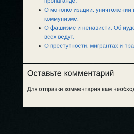
пропаганде.
О монополизации, уничтожении 
коммунизме.
О фашизме и ненависти. Об иуде
всех ведут.
О преступности, мигрантах и пра
Оставьте комментарий
Для отправки комментария вам необх