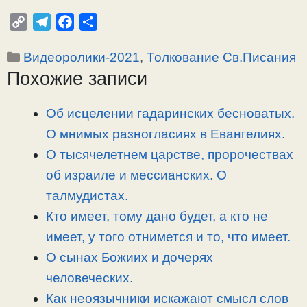
C
T
F
О
o
e
a
т
Рубрики
Видеоролики-2021
,
Толкование Св.Писания
p
l
c
п
Похожие записи
y
e
e
р
L
g
b
а
i
r
o
в
Об исцелении гадаринских бесноватых.
n
a
o
и
О мнимых разногласиях в Евангелиях.
k
m
k
т
О тысячелетнем царстве, пророчествах
ь
об израиле и мессианских. О
талмудистах.
Кто имеет, тому дано будет, а кто не
имеет, у того отнимется и то, что имеет.
О сынах Божиих и дочерях
человеческих.
Как неоязычники искажают смысл слов