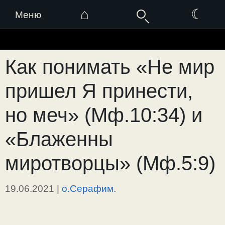
⌂
☾
Меню
Перейти
к
Как понимать «Не мир
содержимому
пришел Я принести,
но меч» (Мф.10:34) и
«Блаженны
миротворцы» (Мф.5:9)
19.06.2021
|
о.Серафим.