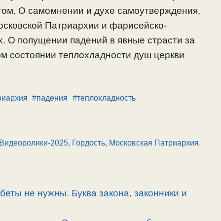
гом. О самомнении и духе самоутверждения,
осковской Патриархии и фарисейско-
. О попущении падений в явные страсти за
ом состоянии теплохладности душ церкви
риархия
#падения
#теплохладность
Видеоролики-2025
,
Гордость
,
Московская Патриархия
,
беты не нужны. Буква закона, законники и