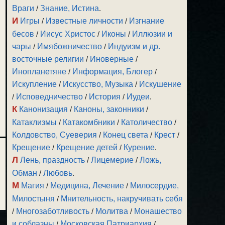
Враги
/
Знание, Истина
.
И
Игры
/
Известные личности
/
Изгнание
бесов
/
Иисус Христос
/
Иконы
/
Иллюзии и
чары
/
Имябожничество
/
Индуизм и др.
восточные религии
/
Иноверные
/
Инопланетяне
/
Информация, Блогер
/
Искупление
/
Искусство, Музыка
/
Искушение
/
Исповедничество
/
История
/
Иудеи
.
К
Канонизация
/
Каноны, законники
/
Катаклизмы
/
Катакомбники
/
Католичество
/
Колдовство, Суеверия
/
Конец света
/
Крест
/
Крещение
/
Крещение детей
/
Курение
.
Л
Лень, праздность
/
Лицемерие
/
Ложь,
Обман
/
Любовь
.
М
Магия
/
Медицина, Лечение
/
Милосердие,
Милостыня
/
Мнительность, накручивать себя
/
Многозаботливость
/
Молитва
/
Монашество
и соблазны
/
Московская Патриархия
/