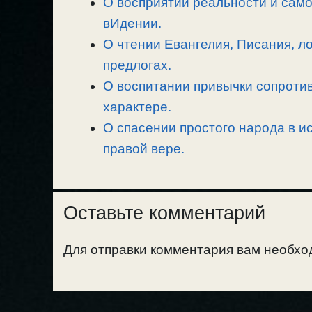
О восприятии реальности и сам
вИдении.
О чтении Евангелия, Писания, л
предлогах.
О воспитании привычки сопротив
характере.
О спасении простого народа в ис
правой вере.
Оставьте комментарий
Для отправки комментария вам необх