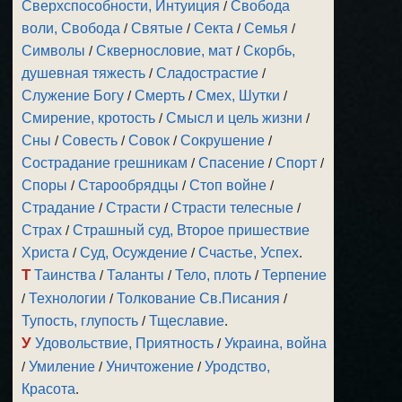
Сверхспособности, Интуиция
/
Свобода
воли, Свобода
/
Святые
/
Секта
/
Семья
/
Символы
/
Сквернословие, мат
/
Скорбь,
душевная тяжесть
/
Сладострастие
/
Служение Богу
/
Смерть
/
Смех, Шутки
/
Смирение, кротость
/
Смысл и цель жизни
/
Сны
/
Совесть
/
Совок
/
Сокрушение
/
Сострадание грешникам
/
Спасение
/
Спорт
/
Споры
/
Старообрядцы
/
Стоп войне
/
Страдание
/
Страсти
/
Страсти телесные
/
Страх
/
Страшный суд, Второе пришествие
Христа
/
Суд, Осуждение
/
Счастье, Успех
.
Т
Таинства
/
Таланты
/
Тело, плоть
/
Терпение
/
Технологии
/
Толкование Св.Писания
/
Тупость, глупость
/
Тщеславие
.
У
Удовольствие, Приятность
/
Украина, война
/
Умиление
/
Уничтожение
/
Уродство,
Красота
.