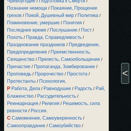
Чревоугодие
/
Подготовка к Смерти
/
Познание немощи
/
Покаяние, Прощение
грехов
/
Покой, Душевный мир
/
Политика
/
Поминовение, умершие
/
Понятия
/
Последнее время
/
Послушание
/
Пост
/
Похоть
/
Правда, Справедливость
/
Празднование праздников
/
Предведение,
Предопределение
/
Преемственность,
Священство
/
Прелесть, Самообольщение
/
Причастие
/
Пропаганда, Зомбирование
/
<
Проповедь
/
Пророчество
/
Простота
/
Протестанты
/
Психология
.
Р
Работа, Дела
/
Равнодушие
/
Радость
/
Рай,
Блаженство
/
Рассудительность
/
Реинкарнация
/
Религия
/
Решимость, сила
ревности
/
Россия
.
С
Самомнение, Самоуверенность
/
Самооправдание
/
Самоубийство
/