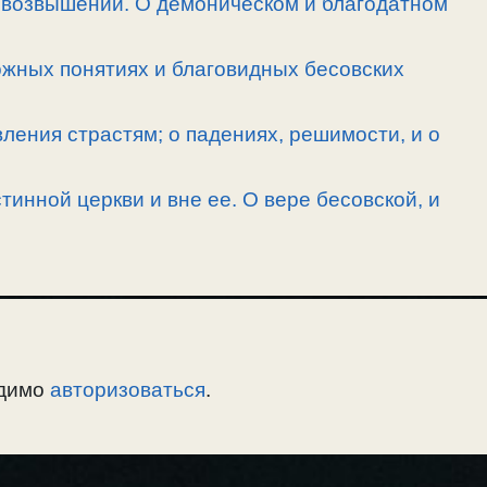
овозвышении. О демоническом и благодатном
ожных понятиях и благовидных бесовских
ления страстям; о падениях, решимости, и о
тинной церкви и вне ее. О вере бесовской, и
одимо
авторизоваться
.