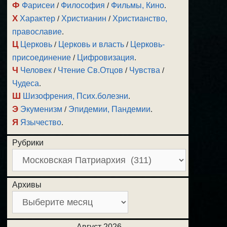
Ф
Фарисеи
/
Философия
/
Фильмы, Кино
.
Х
Характер
/
Христианин
/
Христианство,
православие
.
Ц
Церковь
/
Церковь и власть
/
Церковь-
присоединение
/
Цифровизация
.
Ч
Человек
/
Чтение Св.Отцов
/
Чувства
/
Чудеса
.
Ш
Шизофрения, Псих.болезни
.
Э
Экуменизм
/
Эпидемии, Пандемии
.
Я
Язычество
.
Рубрики
Архивы
Август 2026