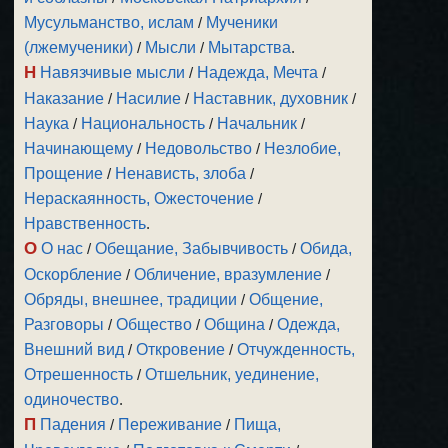
Мусульманство, ислам
/
Мученики
(лжемученики)
/
Мысли
/
Мытарства
.
Н
Навязчивые мысли
/
Надежда, Мечта
/
Наказание
/
Насилие
/
Наставник, духовник
/
Наука
/
Национальность
/
Начальник
/
Начинающему
/
Недовольство
/
Незлобие,
Прощение
/
Ненависть, злоба
/
Нераскаянность, Ожесточение
/
Нравственность
.
О
О нас
/
Обещание, Забывчивость
/
Обида,
Оскорбление
/
Обличение, вразумление
/
Обряды, внешнее, традиции
/
Общение,
Разговоры
/
Общество
/
Община
/
Одежда,
Внешний вид
/
Откровение
/
Отчужденность,
Отрешенность
/
Отшельник, уединение,
одиночество
.
П
Падения
/
Переживание
/
Пища,