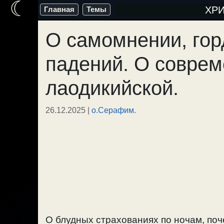
☾
Перейти
ХР
Главная
Темы
к
О самомнении, гор
содержимому
падений. О соврем
лаодикийской.
26.12.2025
|
о.Серафим.
О блудных страхованиях по ночам, поч