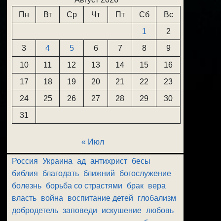
Пн
Вт
Ср
Чт
Пт
Сб
Вс
1
2
3
4
5
6
7
8
9
10
11
12
13
14
15
16
17
18
19
20
21
22
23
24
25
26
27
28
29
30
31
« Июл
Россия
Украина
ад
антихрист
бесы
библия
благодать
ближний
богослужение
болезнь
борьба со страстями
брак
вера
власть
война
воспитание детей
глобализм
добродетель
заповеди
искушение
любовь