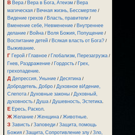
В
Вера
/
Вера в Бога, Атеизм
/
Вера
магическая
/
Вечная жизнь, Бессмертие
/
Видение грехов
/
Власть, правители
/
Вменение себе, Невменение
/
Внутреннее
делание
/
Война
/
Воля Божия, Попущение
/
Воспитание детей
/
Всякая власть от Бога?
/
Выживание
.
Г
Герой
/
Главное
/
Глобализм, Перезагрузка
/
Гнев, Раздражение
/
Гордость
/
Грех,
грехопадение
.
Д
Депрессия, Уныние
/
Десятина
/
Добродетель, Добро
/
Духовное вИдение,
Слепота
/
Духовные законы
/
Духовный,
духовность
/
Душа
/
Душевность, Эстетика
.
Е
Ересь, Раскол
.
Ж
Желание
/
Женщина
/
Животные
.
З
Зависть
/
Заповеди
/
Защита, помощь
Божия
/
Защита, Сопротивление злу
/
Зло,