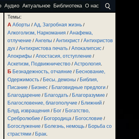
о
Аудио
Актуальное
Библиотека
О нас
Темы:
А
Аборты
/
Ад, Загробная жизнь
/
Алкоголизм, Наркомания
/
Анафема,
отлучение
/
Ангелы
/
Антихрист
/
Антихристов
дух
/
Антихристова печать
/
Апокалипсис
/
Апокрифы
/
Апостасия, отступление
/
Аскетизм, Подвижничество
/
Астрология
.
Б
Безнадежность, отчаяние
/
Беснование,
Одержимость
/
Бесы, демоны
/
Библия,
Писание
/
Бизнес
/
Благовидные предлоги
/
Благодарение
/
Благодать
/
Благоразумие
/
Благословение, благополучие
/
Ближний
/
Блуд, извращения
/
Бог
/
Богатство,
Сребролюбие
/
Богородица
/
Богословие
/
Богослужение
/
Болезнь, немощь
/
Борьба со
страстями
/
Брак
.