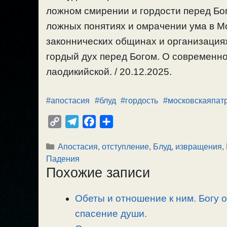
ложном смирении и гордости перед Бо
ложных понятиях и омрачении ума в М
законнических общинах и организациях
гордый дух перед Богом. О современн
лаодикийской. / 20.12.2025.
#апостасия
#блуд
#гордость
#московскаяпат
C
T
F
О
o
e
a
т
Рубрики
Апостасия, отступление
,
Блуд, извращения
,
p
l
c
п
Падения
y
e
e
р
Похожие записи
L
g
b
а
i
r
o
в
Обеты и отношение к ним. Богу о
n
a
o
и
спасение души.
k
m
k
т
ь