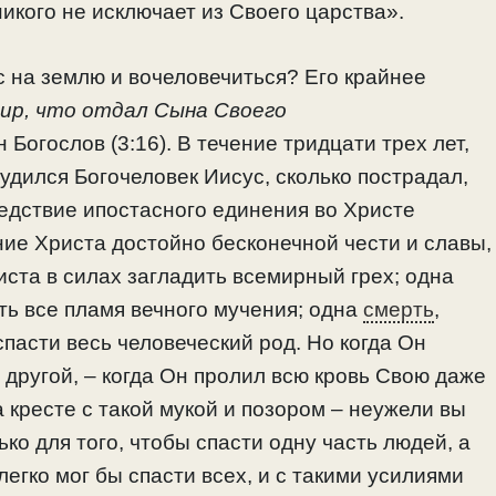
никого не исключает из Своего царства».
с на землю и вочеловечиться? Его крайнее
мир, что отдал Сына Своего
Богослов (3:16). В течение тридцати трех лет,
удился Богочеловек Иисус, сколько пострадал,
ледствие ипостасного единения во Христе
ие Христа достойно бесконечной чести и славы,
ста в силах загладить всемирный грех; одна
ть все пламя вечного мучения; одна
смерть
,
пасти весь человеческий род. Но когда Он
 другой, – когда Он пролил всю кровь Свою даже
а кресте с такой мукой и позором – неужели вы
ько для того, чтобы спасти одну часть людей, а
легко мог бы спасти всех, и с такими усилиями