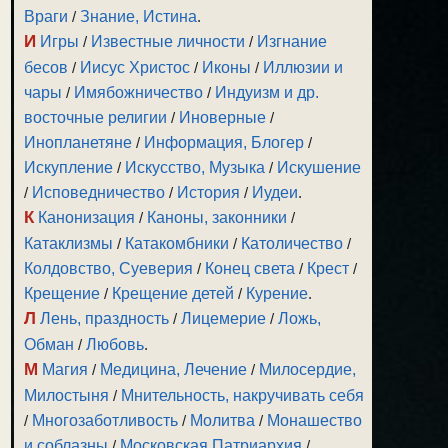
Враги
/
Знание, Истина
.
И
Игры
/
Известные личности
/
Изгнание
бесов
/
Иисус Христос
/
Иконы
/
Иллюзии и
чары
/
Имябожничество
/
Индуизм и др.
восточные религии
/
Иноверные
/
Инопланетяне
/
Информация, Блогер
/
Искупление
/
Искусство, Музыка
/
Искушение
/
Исповедничество
/
История
/
Иудеи
.
К
Канонизация
/
Каноны, законники
/
Катаклизмы
/
Катакомбники
/
Католичество
/
Колдовство, Суеверия
/
Конец света
/
Крест
/
Крещение
/
Крещение детей
/
Курение
.
Л
Лень, праздность
/
Лицемерие
/
Ложь,
Обман
/
Любовь
.
М
Магия
/
Медицина, Лечение
/
Милосердие,
Милостыня
/
Мнительность, накручивать себя
/
Многозаботливость
/
Молитва
/
Монашество
и соблазны
/
Московская Патриархия
/