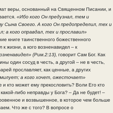
мат веры, основанный на Священном Писании, и
вается.
«Ибо кого Он предузнал, тем и
 Сына Своего. А кого Он предопределил, тех и
ал; а кого оправдал, тех и прославил»
е книге таинственного божественного
 к жизни, а кого возненавидел – к
озненавидел» (Рим.2:13),
говорит Сам Бог. Как
ины один сосуд в честь, а другой – не в честь,
варей прославляет, как ценные, а других
 милует; а кого хочет, ожесточает»
е и кто может ему прекословить? Воли Его кто
какой-либо неправды у Бога? – Да не будет! –
кровенное и возвышенное, в которое чем больше
аем. Что же с того? В вопросе о