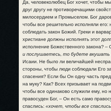
Да, человеколюбец Бог хочет, чтобы мы
друг другу не противоречащими свойс
милосердием и Промыселом. Бог дарова
чтобы все решительно исполняли его: 
соблюдать закон Божий. Греки и варва
христиане должны исполнять этот долг
исполнение Божественного закона? – 
и послушаетесь, то будете вкушать б
Исаии. Не было ли величайшей несправ
стороны, чтобы люди соблюдали Его за
спасения? Если бы Он одну часть пре
на муку? Как? Всех призывает на подви
чтобы все одинаково служили ему, но 
правосуден Бог, – Он есть само правос
спаслись:
«хочет, чтобы все спаслись»