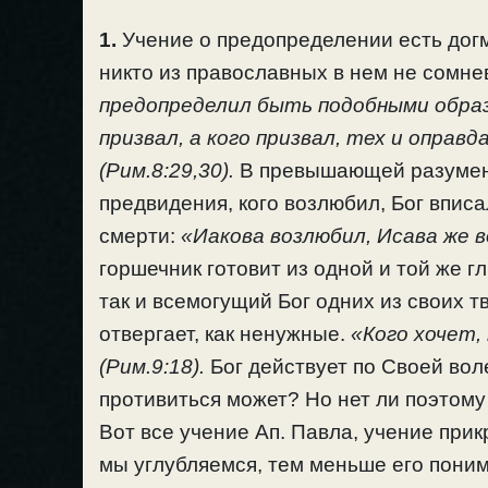
1.
Учение о предопределении есть дог
никто из православных в нем не сомне
предопределил быть подобными образу
призвал, а кого призвал, тех и оправд
(Рим.8:29,30).
В превышающей разумени
предвидения, кого возлюбил, Бог вписал
смерти:
«Иакова возлюбил, Исава же в
горшечник готовит из одной и той же гл
так и всемогущий Бог одних из своих т
отвергает, как ненужные.
«Кого хочет,
(Рим.9:18).
Бог действует по Своей вол
противиться может? Но нет ли поэтому 
Вот все учение Ап. Павла, учение при
мы углубляемся, тем меньше его поним