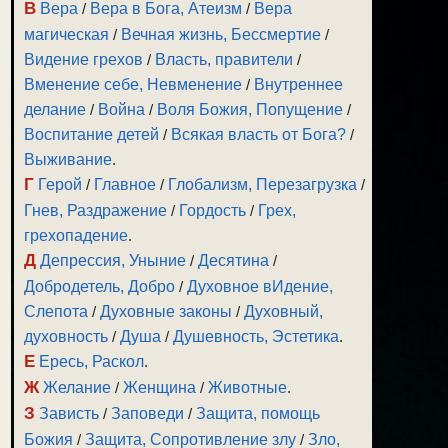
В
Вера
/
Вера в Бога, Атеизм
/
Вера
магическая
/
Вечная жизнь, Бессмертие
/
Видение грехов
/
Власть, правители
/
Вменение себе, Невменение
/
Внутреннее
делание
/
Война
/
Воля Божия, Попущение
/
Воспитание детей
/
Всякая власть от Бога?
/
Выживание
.
Г
Герой
/
Главное
/
Глобализм, Перезагрузка
/
Гнев, Раздражение
/
Гордость
/
Грех,
грехопадение
.
Д
Депрессия, Уныние
/
Десятина
/
Добродетель, Добро
/
Духовное вИдение,
Слепота
/
Духовные законы
/
Духовный,
духовность
/
Душа
/
Душевность, Эстетика
.
Е
Ересь, Раскол
.
Ж
Желание
/
Женщина
/
Животные
.
З
Зависть
/
Заповеди
/
Защита, помощь
Божия
/
Защита, Сопротивление злу
/
Зло,