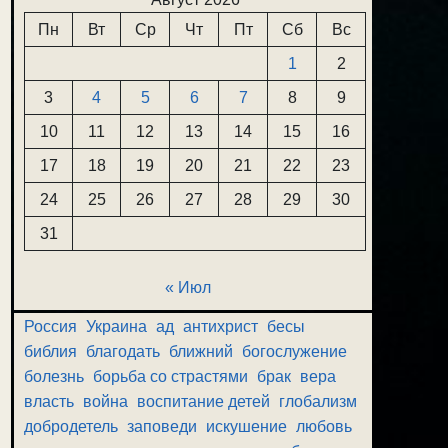
Пн
Вт
Ср
Чт
Пт
Сб
Вс
1
2
3
4
5
6
7
8
9
10
11
12
13
14
15
16
17
18
19
20
21
22
23
24
25
26
27
28
29
30
31
« Июл
Россия
Украина
ад
антихрист
бесы
библия
благодать
ближний
богослужение
болезнь
борьба со страстями
брак
вера
власть
война
воспитание детей
глобализм
добродетель
заповеди
искушение
любовь