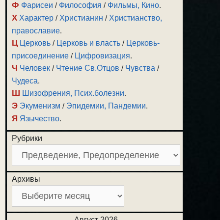
Ф
Фарисеи
/
Философия
/
Фильмы, Кино
.
Х
Характер
/
Христианин
/
Христианство,
православие
.
Ц
Церковь
/
Церковь и власть
/
Церковь-
присоединение
/
Цифровизация
.
Ч
Человек
/
Чтение Св.Отцов
/
Чувства
/
Чудеса
.
Ш
Шизофрения, Псих.болезни
.
Э
Экуменизм
/
Эпидемии, Пандемии
.
Я
Язычество
.
Рубрики
Архивы
Август 2026