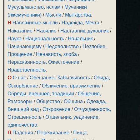
Мусульманство, ислам
/
Мученики
(лжемученики)
/
Мысли
/
Мытарства
.
Н
Навязчивые мысли
/
Надежда, Мечта
/
Наказание
/
Насилие
/
Наставник, духовник
/
Наука
/
Национальность
/
Начальник
/
Начинающему
/
Недовольство
/
Незлобие,
Прощение
/
Ненависть, злоба
/
Нераскаянность, Ожесточение
/
Нравственность
.
О
О нас
/
Обещание, Забывчивость
/
Обида,
Оскорбление
/
Обличение, вразумление
/
Обряды, внешнее, традиции
/
Общение,
Разговоры
/
Общество
/
Община
/
Одежда,
Внешний вид
/
Откровение
/
Отчужденность,
Отрешенность
/
Отшельник, уединение,
одиночество
.
П
Падения
/
Переживание
/
Пища,