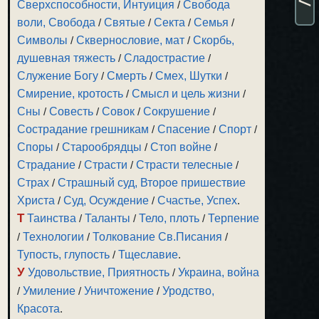
Сверхспособности, Интуиция
/
Свобода
воли, Свобода
/
Святые
/
Секта
/
Семья
/
Символы
/
Сквернословие, мат
/
Скорбь,
душевная тяжесть
/
Сладострастие
/
Служение Богу
/
Смерть
/
Смех, Шутки
/
Смирение, кротость
/
Смысл и цель жизни
/
Сны
/
Совесть
/
Совок
/
Сокрушение
/
Сострадание грешникам
/
Спасение
/
Спорт
/
Споры
/
Старообрядцы
/
Стоп войне
/
Страдание
/
Страсти
/
Страсти телесные
/
Страх
/
Страшный суд, Второе пришествие
Христа
/
Суд, Осуждение
/
Счастье, Успех
.
Т
Таинства
/
Таланты
/
Тело, плоть
/
Терпение
/
Технологии
/
Толкование Св.Писания
/
Тупость, глупость
/
Тщеславие
.
У
Удовольствие, Приятность
/
Украина, война
/
Умиление
/
Уничтожение
/
Уродство,
Красота
.