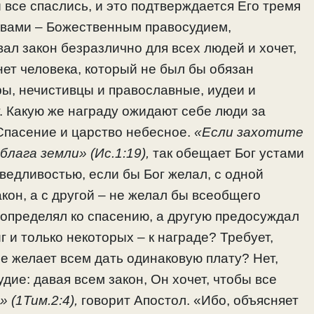
 все спаслись, и это подтверждается Его тремя
твами – Божественным правосудием,
л закон безразлично для всех людей и хочет,
нет человека, который не был бы обязан
ры, нечистивцы и православные, иудеи и
. Какую же награду ожидают себе люди за
Спасение и царство небесное.
«Если захотите
лага земли» (Ис.1:19),
так обещает Бог устами
едливостью, если бы Бог желал, с одной
кон, а с другой – не желал бы всеобщего
допределял ко спасению, а другую предосуждал
г и только некоторых – к награде? Требует,
не желает всем дать одинаковую плату? Нет,
удие: давая всем закон, Он хочет, чтобы все
 (1Тим.2:4),
говорит Апостол. «Ибо, объясняет