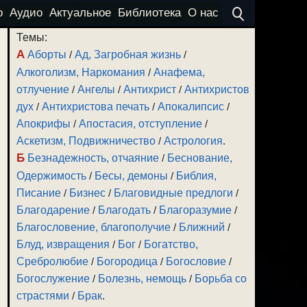
о
Аудио
Актуальное
Библиотека
О нас
Темы:
А
Аборты
/
Ад, Загробная жизнь
/
Алкоголизм, Наркомания
/
Анафема,
отлучение
/
Ангелы
/
Антихрист
/
Антихристов
дух
/
Антихристова печать
/
Апокалипсис
/
Апокрифы
/
Апостасия, отступление
/
Аскетизм, Подвижничество
/
Астрология
.
Б
Безнадежность, отчаяние
/
Беснование,
Одержимость
/
Бесы, демоны
/
Библия,
Писание
/
Бизнес
/
Благовидные предлоги
/
Благодарение
/
Благодать
/
Благоразумие
/
Благословение, благополучие
/
Ближний
/
Блуд, извращения
/
Бог
/
Богатство,
Сребролюбие
/
Богородица
/
Богословие
/
Богослужение
/
Болезнь, немощь
/
Борьба со
страстями
/
Брак
.