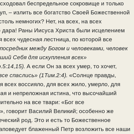
асходовал беспредельное сокровище и только
уп, – излить все богатство Своей Божественной
толь немногих? Нет, на всех, на всех
о дара! Раны Иисуса Христа были исцелением
я всех чудесная лестница, по которой все
 посредник между Богом и человеками, человек
ший Себя для искупления всех»
.5:14,15).
А если Он за всех умер, то хочет,
се спаслись» (1Тим.2:4).
«Солнце правды,
я всех воссияло, для всех жило, умерло, для
ная и непреложная истина, что высочайший
тельно на все твари: «Бог все
», говорит Василий Великий; особенно же
ческий род. Это и есть то Божественное
заповедует блаженный Петр возложить все наши