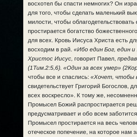
восхотел бы спасти немногих? Он изр
для того, чтобы сделать маленький вык
милости, чтобы облагодетельствовать с
простирается богатство божественног
для всех. Кровь Иисуса Христа есть дл
восходим в рай.
«Ибо един Бог, един и
Христос Иисус,
говорит Павел,
предав
(1Тим.2:5,6).
«Один за всех умер» (2Кор
чтобы все и спаслись:
«Хочет, чтобы в
свидетельствует Григорий Богослов, дл
всех воскресло». К тому же, несомнен
Промысел Божий распростирается реши
предусматривает и обо всем заботится
Промысел простирается на весь челове
отеческое попечение, на которое нам 