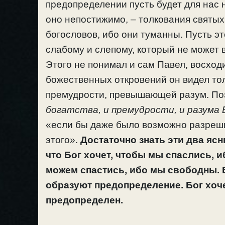
предопределении пусть будет для нас 
оно непостижимо, – толкования святых
богословов, ибо они туманны. Пусть эт
слабому и слепому, который не может 
Этого не понимал и сам Павел, восход
божественных откровений он видел то
премудрости, превышающей разум. Поэ
богатства, и премудрости, и разума Б
«если бы даже было возможно разреши
этого».
Достаточно знать эти два ясн
что
Бог хочет, чтобы мы спаслись, 
можем спастись, ибо мы свободны. 
образуют предопределение. Бог хочет
предопределен.