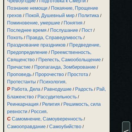
Чревоугодие
/
Подготовка к Смерти
/
Познание немощи
/
Покаяние, Прощение
грехов
/
Покой, Душевный мир
/
Политика
/
Поминовение, умершие
/
Понятия
/
Последнее время
/
Послушание
/
Пост
/
Похоть
/
Правда, Справедливость
/
Празднование праздников
/
Предведение,
Предопределение
/
Преемственность,
Священство
/
Прелесть, Самообольщение
/
Причастие
/
Пропаганда, Зомбирование
/
Проповедь
/
Пророчество
/
Простота
/
Протестанты
/
Психология
.
Р
Работа, Дела
/
Равнодушие
/
Радость
/
Рай,
Блаженство
/
Рассудительность
/
Реинкарнация
/
Религия
/
Решимость, сила
ревности
/
Россия
.
С
Самомнение, Самоуверенность
/
Самооправдание
/
Самоубийство
/
<