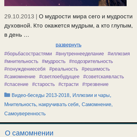
29.10.2013
|
О мудрости мира сего и мудрости
духовной. Кто окажется мудрым, а кто глупым,
в день …
развернуть
#борьбасострастями
#внутреннееделание
#иллюзия
#мнительность
#мудрость
#подозрительность
#понуждениесебя
#реальность
#решимость
#самомнение
#светлоебудущее
#советскаявласть
#спасение
#старость
#страсти
#трезвение
Рубрики
,
,
Видео-беседы 2013-2018
Иллюзии и чары
,
Мнительность, накручивать себя
Самомнение,
Самоуверенность
О самомнении