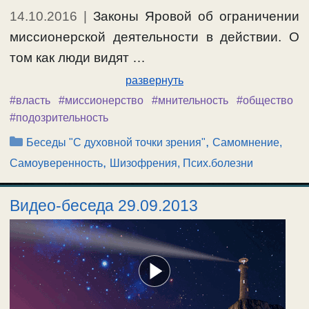
14.10.2016
|
Законы Яровой об ограничении
миссионерской деятельности в действии. О
том как люди видят …
развернуть
#власть
#миссионерство
#мнительность
#общество
#подозрительность
Рубрики
,
Беседы "С духовной точки зрения"
Самомнение,
,
Самоуверенность
Шизофрения, Псих.болезни
Видео-беседа 29.09.2013