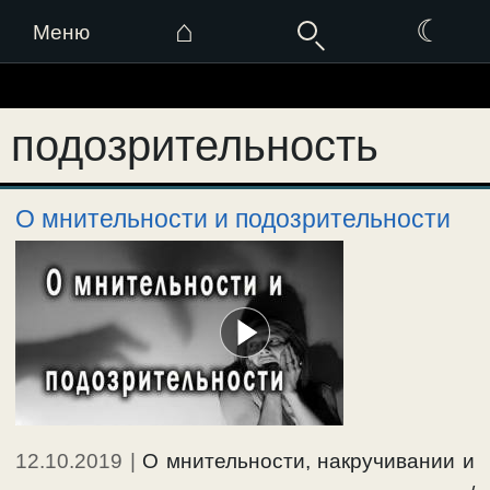
⌂
☾
Меню
Перейти
к
подозрительность
содержимому
О мнительности и подозрительности
12.10.2019
|
О мнительности, накручивании и