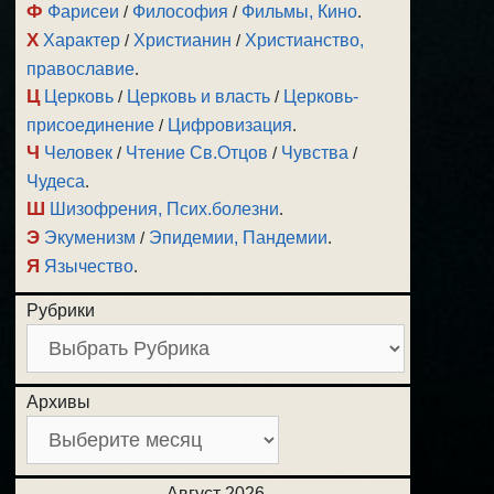
Ф
Фарисеи
/
Философия
/
Фильмы, Кино
.
Х
Характер
/
Христианин
/
Христианство,
православие
.
Ц
Церковь
/
Церковь и власть
/
Церковь-
присоединение
/
Цифровизация
.
Ч
Человек
/
Чтение Св.Отцов
/
Чувства
/
Чудеса
.
Ш
Шизофрения, Псих.болезни
.
Э
Экуменизм
/
Эпидемии, Пандемии
.
Я
Язычество
.
Рубрики
Архивы
Август 2026