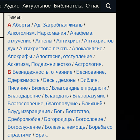
о
Аудио
Актуальное
Библиотека
О нас
Темы:
А
Аборты
/
Ад, Загробная жизнь
/
Алкоголизм, Наркомания
/
Анафема,
отлучение
/
Ангелы
/
Антихрист
/
Антихристов
дух
/
Антихристова печать
/
Апокалипсис
/
Апокрифы
/
Апостасия, отступление
/
Аскетизм, Подвижничество
/
Астрология
.
Б
Безнадежность, отчаяние
/
Беснование,
Одержимость
/
Бесы, демоны
/
Библия,
Писание
/
Бизнес
/
Благовидные предлоги
/
Благодарение
/
Благодать
/
Благоразумие
/
Благословение, благополучие
/
Ближний
/
Блуд, извращения
/
Бог
/
Богатство,
Сребролюбие
/
Богородица
/
Богословие
/
Богослужение
/
Болезнь, немощь
/
Борьба со
страстями
/
Брак
.