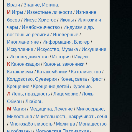
Враги
/
Знание, Истина
.
И
Игры
/
Известные личности
/
Изгнание
бесов
/
Иисус Христос
/
Иконы
/
Иллюзии и
чары
/
Имябожничество
/
Индуизм и др.
восточные религии
/
Иноверные
/
Инопланетяне
/
Информация, Блогер
/
Искупление
/
Искусство, Музыка
/
Искушение
/
Исповедничество
/
История
/
Иудеи
.
К
Канонизация
/
Каноны, законники
/
Катаклизмы
/
Катакомбники
/
Католичество
/
Колдовство, Суеверия
/
Конец света
/
Крест
/
Крещение
/
Крещение детей
/
Курение
.
Л
Лень, праздность
/
Лицемерие
/
Ложь,
Обман
/
Любовь
.
М
Магия
/
Медицина, Лечение
/
Милосердие,
Милостыня
/
Мнительность, накручивать себя
/
Многозаботливость
/
Молитва
/
Монашество
и соблазны
/
Московская Патриархия
/