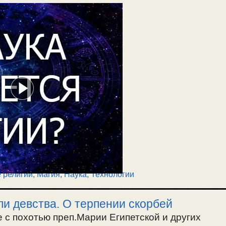
 религии
,
Магия
,
Наука
,
Технологии
ли девства. О терпении скорбей
 с похотью преп.Марии Египетской и других