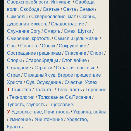
Сверхспособности, Интуиция
/
Свобода
воли, Свобода
/
Святые
/
Секта
/
Семья
/
Символы
/
Сквернословие, мат
/
Скорбь,
душевная тяжесть
/
Сладострастие
/
Служение Богу
/
Смерть
/
Смех, Шутки
/
Смирение, кротость
/
Смысл и цель жизни
/
Сны
/
Совесть
/
Совок
/
Сокрушение
/
Сострадание грешникам
/
Спасение
/
Спорт
/
Споры
/
Старообрядцы
/
Стоп войне
/
Страдание
/
Страсти
/
Страсти телесные
/
Страх
/
Страшный суд, Второе пришествие
Христа
/
Суд, Осуждение
/
Счастье, Успех
.
Т
Таинства
/
Таланты
/
Тело, плоть
/
Терпение
/
Технологии
/
Толкование Св.Писания
/
Тупость, глупость
/
Тщеславие
.
У
Удовольствие, Приятность
/
Украина, война
/
Умиление
/
Уничтожение
/
Уродство,
Красота
.