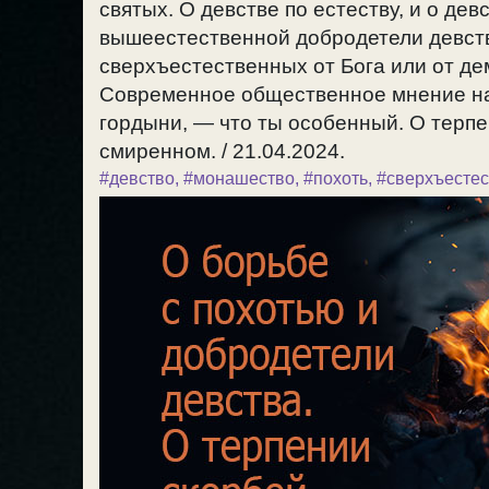
святых. О девстве по естеству, и о де
вышеестественной добродетели девств
сверхъестественных от Бога или от де
Современное общественное мнение на
гордыни, — что ты особенный. О терпе
смиренном. / 21.04.2024.
#девство
,
#монашество
,
#похоть
,
#сверхъесте