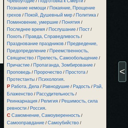
Чревоугодие
/
Подготовка к Смерти
/
Познание немощи
/
Покаяние, Прощение
грехов
/
Покой, Душевный мир
/
Политика
/
Поминовение, умершие
/
Понятия
/
Последнее время
/
Послушание
/
Пост
/
Похоть
/
Правда, Справедливость
/
Празднование праздников
/
Предведение,
Предопределение
/
Преемственность,
Священство
/
Прелесть, Самообольщение
/
Причастие
/
Пропаганда, Зомбирование
/
<
Проповедь
/
Пророчество
/
Простота
/
Протестанты
/
Психология
.
Р
Работа, Дела
/
Равнодушие
/
Радость
/
Рай,
Блаженство
/
Рассудительность
/
Реинкарнация
/
Религия
/
Решимость, сила
ревности
/
Россия
.
С
Самомнение, Самоуверенность
/
Самооправдание
/
Самоубийство
/