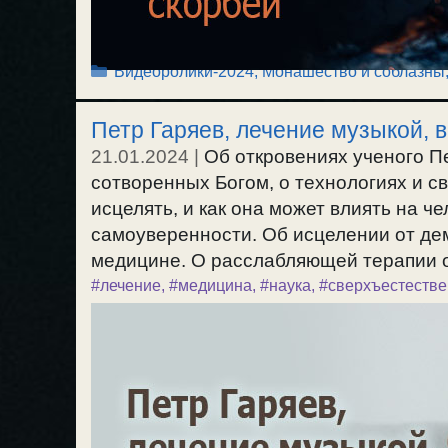
Рубрики
Видеоролики-2024
,
Монашество и соблазны
Петр Гаряев, лечение музыкой, 
21.01.2024
|
Об откровениях ученого П
сотворенных Богом, о технологиях и с
исцелять, и как она может влиять на ч
самоуверенности. Об исцелении от де
медицине. О расслабляющей терапии от
#лечение
,
#медицина
,
#наука
,
#сверхъестеств