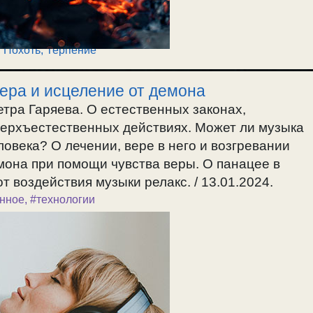
,
Похоть
,
Терпение
вера и исцеление от демона
етра Гаряева. О естественных законах,
верхъестественных действиях. Может ли музыка
еловека? О лечении, вере в него и возгревании
мона при помощи чувства веры. О панацее в
 воздействия музыки релакс. / 13.01.2024.
енное
,
#технологии