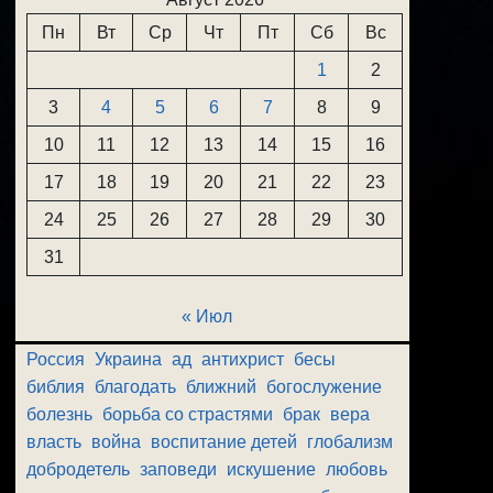
Пн
Вт
Ср
Чт
Пт
Сб
Вс
1
2
3
4
5
6
7
8
9
10
11
12
13
14
15
16
17
18
19
20
21
22
23
24
25
26
27
28
29
30
31
« Июл
Россия
Украина
ад
антихрист
бесы
библия
благодать
ближний
богослужение
болезнь
борьба со страстями
брак
вера
власть
война
воспитание детей
глобализм
добродетель
заповеди
искушение
любовь