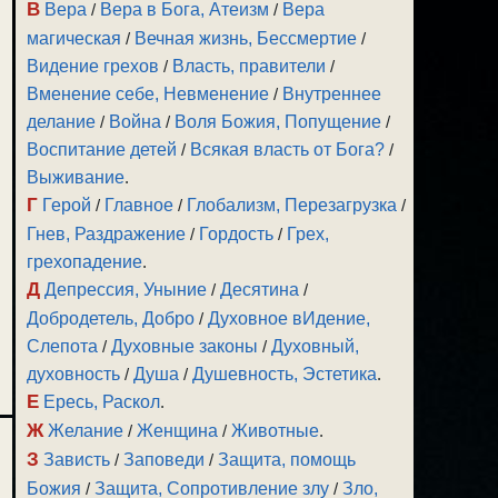
В
Вера
/
Вера в Бога, Атеизм
/
Вера
магическая
/
Вечная жизнь, Бессмертие
/
Видение грехов
/
Власть, правители
/
Вменение себе, Невменение
/
Внутреннее
делание
/
Война
/
Воля Божия, Попущение
/
Воспитание детей
/
Всякая власть от Бога?
/
Выживание
.
Г
Герой
/
Главное
/
Глобализм, Перезагрузка
/
Гнев, Раздражение
/
Гордость
/
Грех,
грехопадение
.
Д
Депрессия, Уныние
/
Десятина
/
Добродетель, Добро
/
Духовное вИдение,
Слепота
/
Духовные законы
/
Духовный,
духовность
/
Душа
/
Душевность, Эстетика
.
Е
Ересь, Раскол
.
Ж
Желание
/
Женщина
/
Животные
.
З
Зависть
/
Заповеди
/
Защита, помощь
Божия
/
Защита, Сопротивление злу
/
Зло,