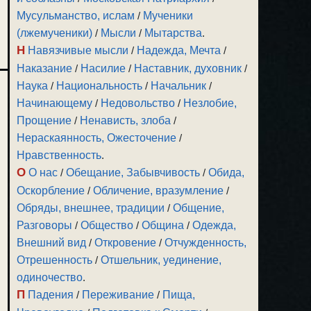
Мусульманство, ислам
/
Мученики
(лжемученики)
/
Мысли
/
Мытарства
.
Н
Навязчивые мысли
/
Надежда, Мечта
/
Наказание
/
Насилие
/
Наставник, духовник
/
Наука
/
Национальность
/
Начальник
/
Начинающему
/
Недовольство
/
Незлобие,
Прощение
/
Ненависть, злоба
/
Нераскаянность, Ожесточение
/
Нравственность
.
О
О нас
/
Обещание, Забывчивость
/
Обида,
Оскорбление
/
Обличение, вразумление
/
Обряды, внешнее, традиции
/
Общение,
Разговоры
/
Общество
/
Община
/
Одежда,
Внешний вид
/
Откровение
/
Отчужденность,
Отрешенность
/
Отшельник, уединение,
одиночество
.
П
Падения
/
Переживание
/
Пища,