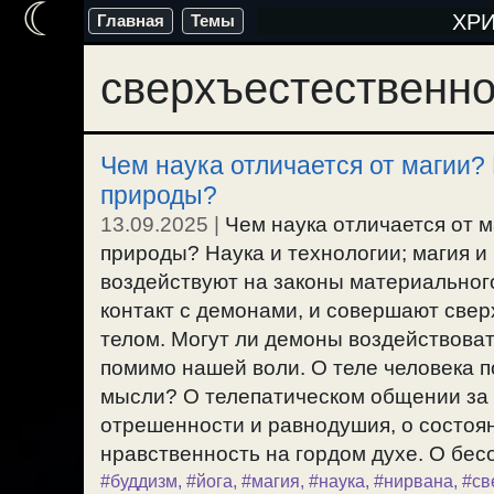
☾
Перейти
ХР
Главная
Темы
к
сверхъестественн
содержимому
Чем наука отличается от магии? 
природы?
13.09.2025
|
Чем наука отличается от м
природы? Наука и технологии; магия и
воздействуют на законы материального
контакт с демонами, и совершают све
телом. Могут ли демоны воздействоват
помимо нашей воли. О теле человека п
мысли? О телепатическом общении за 
отрешенности и равнодушия, о состоян
нравственность на гордом духе. О бесо
#буддизм
,
#йога
,
#магия
,
#наука
,
#нирвана
,
#св