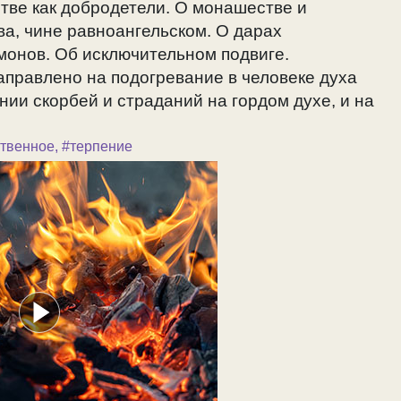
встве как добродетели. О монашестве и
а, чине равноангельском. О дарах
монов. Об исключительном подвиге.
правлено на подогревание в человеке духа
нии скорбей и страданий на гордом духе, и на
ственное
,
#терпение