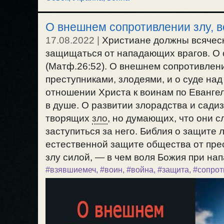
О внешнем сопротивлении злу, 
17.08.2022
|
Христиане должны всячески
защищаться от нападающих врагов. О с
(Матф.26:52). О внешнем сопротивлени
преступниками, злодеями, и о суде над
отношении Христа к воинам по Евангел
в душе. О развитии злорадства и сади
творящих
зло
, но думающих, что они с
заступиться за него. Библия о защите
естественной защите общества от пре
злу силой, — в чем воля Божия при нап
#взявшиемеч
,
#воин
,
#война
,
#защита
,
#сопрот