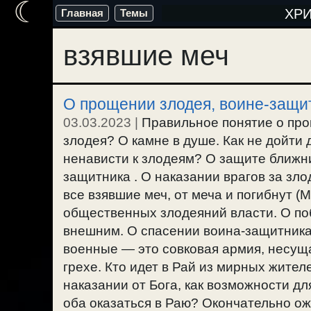
☾
Перейти
ХР
Главная
Темы
к
взявшие меч
содержимому
О прощении злодея, воине-защи
03.03.2023
|
Правильное понятие о про
злодея? О камне в душе. Как не дойти
ненависти к злодеям? О защите ближни
защитника . О наказании врагов за зло
все взявшие меч, от меча и погибнут 
общественных злодеяний власти. О поб
внешним. О спасении воина-защитника
военные — это совковая армия, несущ
грехе. Кто идет в Рай из мирных жител
наказании от Бога, как возможности дл
оба оказаться в Раю? Окончательно ож