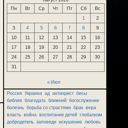
Пн
Вт
Ср
Чт
Пт
Сб
Вс
1
2
3
4
5
6
7
8
9
10
11
12
13
14
15
16
17
18
19
20
21
22
23
24
25
26
27
28
29
30
31
« Июл
Россия
Украина
ад
антихрист
бесы
библия
благодать
ближний
богослужение
болезнь
борьба со страстями
брак
вера
власть
война
воспитание детей
глобализм
добродетель
заповеди
искушение
любовь