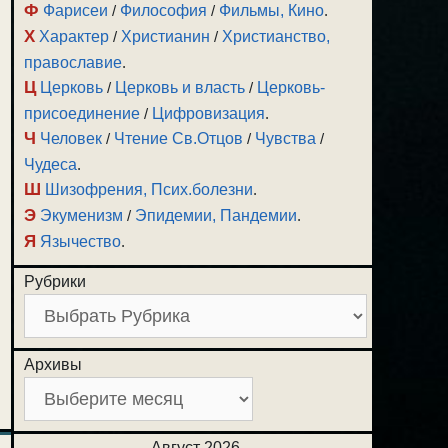
Ф
Фарисеи
/
Философия
/
Фильмы, Кино
.
Х
Характер
/
Христианин
/
Христианство,
православие
.
Ц
Церковь
/
Церковь и власть
/
Церковь-
присоединение
/
Цифровизация
.
Ч
Человек
/
Чтение Св.Отцов
/
Чувства
/
Чудеса
.
Ш
Шизофрения, Псих.болезни
.
Э
Экуменизм
/
Эпидемии, Пандемии
.
Я
Язычество
.
Рубрики
Архивы
Август 2026