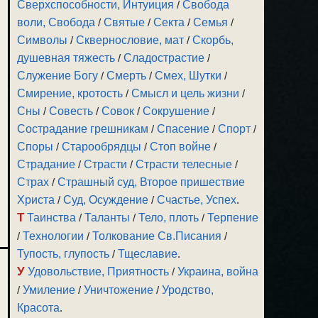
Сверхспособности, Интуиция
/
Свобода
воли, Свобода
/
Святые
/
Секта
/
Семья
/
Символы
/
Сквернословие, мат
/
Скорбь,
душевная тяжесть
/
Сладострастие
/
Служение Богу
/
Смерть
/
Смех, Шутки
/
Смирение, кротость
/
Смысл и цель жизни
/
Сны
/
Совесть
/
Совок
/
Сокрушение
/
Сострадание грешникам
/
Спасение
/
Спорт
/
Споры
/
Старообрядцы
/
Стоп войне
/
Страдание
/
Страсти
/
Страсти телесные
/
Страх
/
Страшный суд, Второе пришествие
Христа
/
Суд, Осуждение
/
Счастье, Успех
.
Т
Таинства
/
Таланты
/
Тело, плоть
/
Терпение
/
Технологии
/
Толкование Св.Писания
/
Тупость, глупость
/
Тщеславие
.
У
Удовольствие, Приятность
/
Украина, война
/
Умиление
/
Уничтожение
/
Уродство,
Красота
.