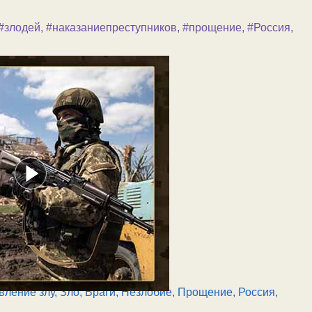
#злодей
,
#наказаниепреступников
,
#прощение
,
#Россия
,
вление злу
,
Зло, Враги
,
Незлобие, Прощение
,
Россия
,