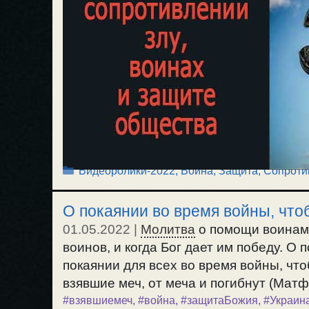
Рубрики
Видеоролики-2022
,
Война
,
Защита, Сопроти
О покаянии во время войны, что
01.05.2022
|
Молитва
о помощи воинам,
воинов, и когда Бог дает им победу. О 
покаянии для всех во время войны, что
взявшие меч, от меча и погибнут (Матф.2
#взявшиемеч
,
#война
,
#защитаБожия
,
#Украин