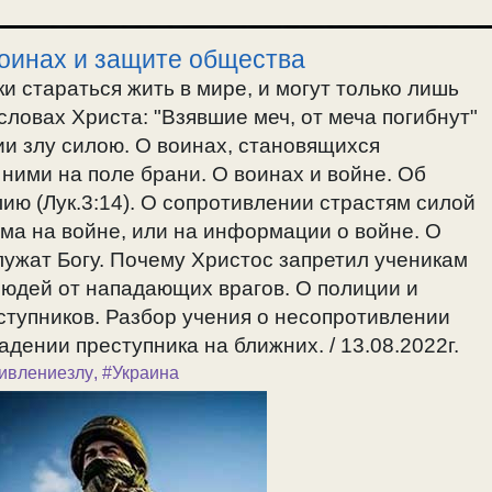
воинах и защите общества
 стараться жить в мире, и могут только лишь
ловах Христа: "Взявшие меч, от меча погибнут"
и злу силою. О воинах, становящихся
 ними на поле брани. О воинах и войне. Об
ию (Лук.3:14). О сопротивлении страстям силой
зма на войне, или на информации о войне. О
лужат Богу. Почему Христос запретил ученикам
 людей от нападающих врагов. О полиции и
ступников. Разбор учения о несопротивлении
адении преступника на ближних. / 13.08.2022г.
ивлениезлу
,
#Украина