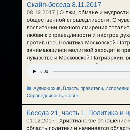
Скайп-беседа 8.11.2017
08.12.2017
|
О лжи, обмане и мудрости
общественной справедливости. О чувс
воспитании ложного смирения тоталит
любви к справедливости и настрое духа
против нее. Политика Московской Пат
занимающиеся молитвой заходят в прел
лукавстве и Московской Патриархии, вы
исповедничества при такой власти, и к
— рабство и несправедливость. Путь 
существовании языческих обществ. (95
о богоугодной ненависти. О наказании 
Рубрики
Аудио-архив
,
Власть, правители
,
Исповедни
обществе попирается заповедь о любви
Справедливость
,
Совок
самоуничтожается. / 8.11.2017г.
Беседа 21, часть 1. Политика и 
01.12.2017
|
Христианское отношение к
область политики и начинается област