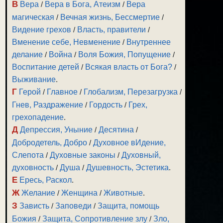
В
Вера
/
Вера в Бога, Атеизм
/
Вера
магическая
/
Вечная жизнь, Бессмертие
/
Видение грехов
/
Власть, правители
/
Вменение себе, Невменение
/
Внутреннее
делание
/
Война
/
Воля Божия, Попущение
/
Воспитание детей
/
Всякая власть от Бога?
/
Выживание
.
Г
Герой
/
Главное
/
Глобализм, Перезагрузка
/
Гнев, Раздражение
/
Гордость
/
Грех,
грехопадение
.
Д
Депрессия, Уныние
/
Десятина
/
Добродетель, Добро
/
Духовное вИдение,
Слепота
/
Духовные законы
/
Духовный,
духовность
/
Душа
/
Душевность, Эстетика
.
Е
Ересь, Раскол
.
Ж
Желание
/
Женщина
/
Животные
.
З
Зависть
/
Заповеди
/
Защита, помощь
Божия
/
Защита, Сопротивление злу
/
Зло,