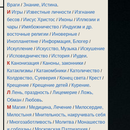
Враги
/
Знание, Истина
.
И
Игры
/
Известные личности
/
Изгнание
бесов
/
Иисус Христос
/
Иконы
/
Иллюзии и
чары
/
Имябожничество
/
Индуизм и др.
восточные религии
/
Иноверные
/
Инопланетяне
/
Информация, Блогер
/
Искупление
/
Искусство, Музыка
/
Искушение
/
Исповедничество
/
История
/
Иудеи
.
К
Канонизация
/
Каноны, законники
/
Катаклизмы
/
Катакомбники
/
Католичество
/
Колдовство, Суеверия
/
Конец света
/
Крест
/
Крещение
/
Крещение детей
/
Курение
.
Л
Лень, праздность
/
Лицемерие
/
Ложь,
Обман
/
Любовь
.
М
Магия
/
Медицина, Лечение
/
Милосердие,
Милостыня
/
Мнительность, накручивать себя
/
Многозаботливость
/
Молитва
/
Монашество
и соблазны
/
Московская Патриархия
/