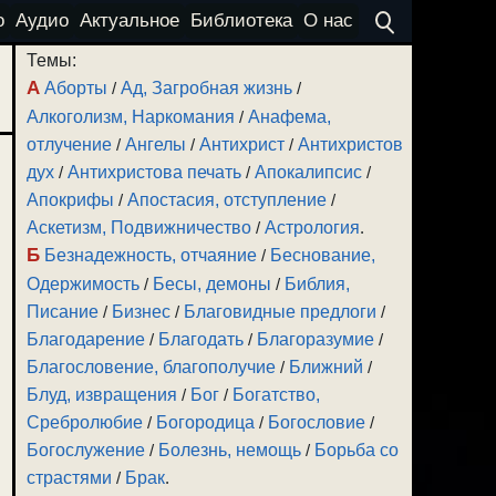
о
Аудио
Актуальное
Библиотека
О нас
Темы:
А
Аборты
/
Ад, Загробная жизнь
/
Алкоголизм, Наркомания
/
Анафема,
отлучение
/
Ангелы
/
Антихрист
/
Антихристов
дух
/
Антихристова печать
/
Апокалипсис
/
Апокрифы
/
Апостасия, отступление
/
Аскетизм, Подвижничество
/
Астрология
.
Б
Безнадежность, отчаяние
/
Беснование,
Одержимость
/
Бесы, демоны
/
Библия,
Писание
/
Бизнес
/
Благовидные предлоги
/
Благодарение
/
Благодать
/
Благоразумие
/
Благословение, благополучие
/
Ближний
/
Блуд, извращения
/
Бог
/
Богатство,
Сребролюбие
/
Богородица
/
Богословие
/
Богослужение
/
Болезнь, немощь
/
Борьба со
страстями
/
Брак
.