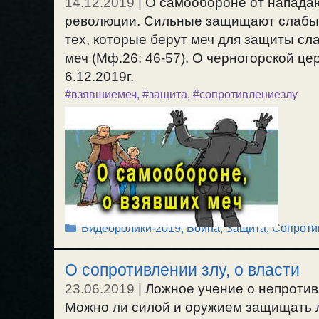
14.12.2019
|
О самообороне от нападаю
революции. Сильные защищают слабых. 
тех, которые берут меч для защиты сла
меч (Мф.26: 46-57). О черногорской це
6.12.2019г.
#взявшиемеч
,
#защита
,
#сопротивлениезлу
Рубрики
Видеоролики-2019
,
Война
,
Защита, Сопроти
О сопротивлении злу, о власти
23.06.2019
|
Ложное учение о непротив
Можно ли силой и оружием защищать л