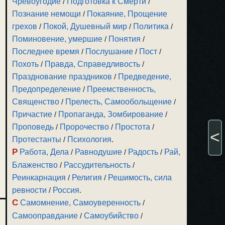
Чревоугодие
/
Подготовка к Смерти
/
Познание немощи
/
Покаяние, Прощение
грехов
/
Покой, Душевный мир
/
Политика
/
Поминовение, умершие
/
Понятия
/
Последнее время
/
Послушание
/
Пост
/
Похоть
/
Правда, Справедливость
/
Празднование праздников
/
Предведение,
Предопределение
/
Преемственность,
Священство
/
Прелесть, Самообольщение
/
Причастие
/
Пропаганда, Зомбирование
/
Проповедь
/
Пророчество
/
Простота
/
<
Протестанты
/
Психология
.
Р
Работа, Дела
/
Равнодушие
/
Радость
/
Рай,
Блаженство
/
Рассудительность
/
Реинкарнация
/
Религия
/
Решимость, сила
ревности
/
Россия
.
С
Самомнение, Самоуверенность
/
Самооправдание
/
Самоубийство
/