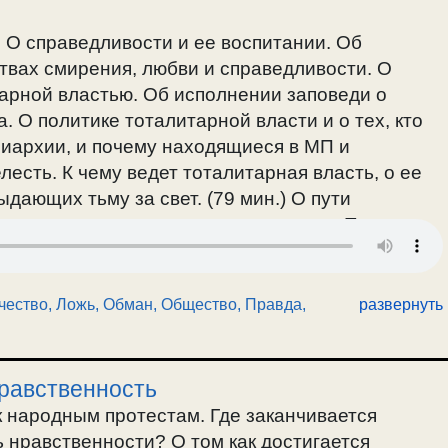
. О справедливости и ее воспитании. Об
твах смирения, любви и справедливости. О
арной властью. Об исполнении заповеди о
. О политике тоталитарной власти и о тех, кто
риархии, и почему находящиеся в МП и
есть. К чему ведет тоталитарная власть, о ее
дающих тьму за свет. (79 мин.) О пути
ак пророки стояли за справедливость. Путь совка
изменения общества к лучшему. О
 мин.) Христианское отношение к злодеям и злу,
злодеев, и о взявших меч. (102 мин.) Если в
чество
,
Ложь, Обман
,
Общество
,
Правда,
развернуть
 к справедливости и правде, — оно
нравственность
 народным протестам. Где заканчивается
ь нравственности? О том как достигается