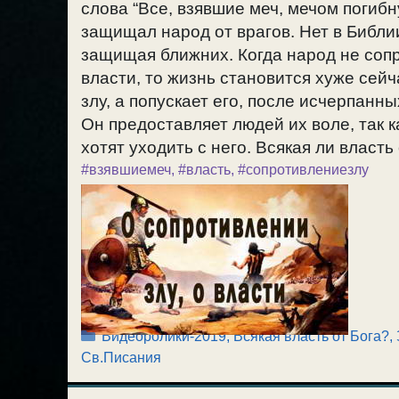
слова “Все, взявшие меч, мечом погибн
защищал народ от врагов. Нет в Библии
защищая ближних. Когда народ не сопр
власти, то жизнь становится хуже сейч
злу, а попускает его, после исчерпанн
Он предоставляет людей их воле, так к
хотят уходить с него. Всякая ли власть 
#взявшиемеч
,
#власть
,
#сопротивлениезлу
Рубрики
Видеоролики-2019
,
Всякая власть от Бога?
,
Св.Писания