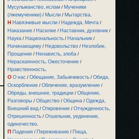
Мусульманство, ислам
/
Мученики
(лжемученики)
/
Мысли
/
Мытарства
.
Н
Навязчивые мысли
/
Надежда, Мечта
/
Наказание
/
Насилие
/
Наставник, духовник
/
Наука
/
Национальность
/
Начальник
/
Начинающему
/
Недовольство
/
Незлобие,
Прощение
/
Ненависть, злоба
/
Нераскаянность, Ожесточение
/
Нравственность
.
О
О нас
/
Обещание, Забывчивость
/
Обида,
Оскорбление
/
Обличение, вразумление
/
Обряды, внешнее, традиции
/
Общение,
Разговоры
/
Общество
/
Община
/
Одежда,
Внешний вид
/
Откровение
/
Отчужденность,
Отрешенность
/
Отшельник, уединение,
одиночество
.
П
Падения
/
Переживание
/
Пища,