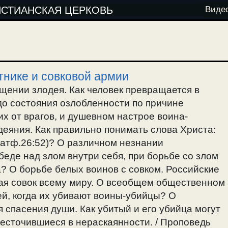
ИСТИАНСКАЯ ЦЕРКОВЬ
Виде
тнике и совковой армии
щении злодея. Как человек превращается в
 до состояния озлобленности по причине
х от врагов, и душевном настрое воина-
деяния. Как правильно понимать слова Христа:
(Матф.26:52)? О различном незнании
еде над злом внутри себя, при борьбе со злом
? О борьбе белых воинов с совком. Российские
ая совок всему миру. О всеобщем общественном
ей, когда их убивают воины-убийцы? О
я спасения души. Как убитый и его убийца могут
есточившиеся в нераскаянности. / Проповедь