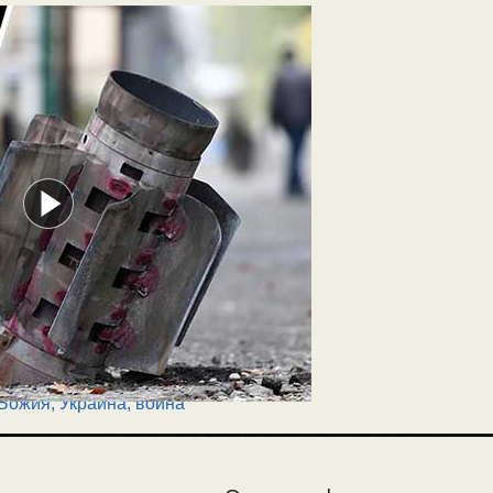
 Божия
,
Украина, война