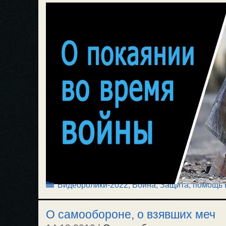
Рубрики
Видеоролики-2022
,
Война
,
Защита, помощь
О самообороне, о взявших меч