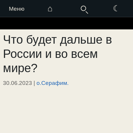
⌂
☾
Меню
Перейти
к
Что будет дальше в
содержимому
России и во всем
мире?
30.06.2023
|
о.Серафим.