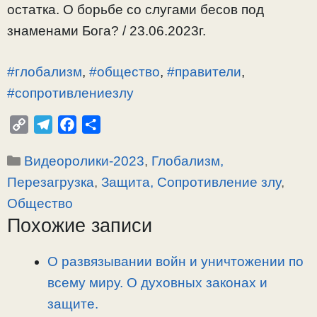
остатка. О борьбе со слугами бесов под
знаменами Бога? / 23.06.2023г.
#глобализм
,
#общество
,
#правители
,
#сопротивлениезлу
C
T
F
О
o
e
a
т
Рубрики
Видеоролики-2023
,
Глобализм,
p
l
c
п
y
e
e
р
Перезагрузка
,
Защита, Сопротивление злу
,
L
g
b
а
Общество
i
r
o
в
Похожие записи
n
a
o
и
k
m
k
т
О развязывании войн и уничтожении по
ь
всему миру. О духовных законах и
защите.