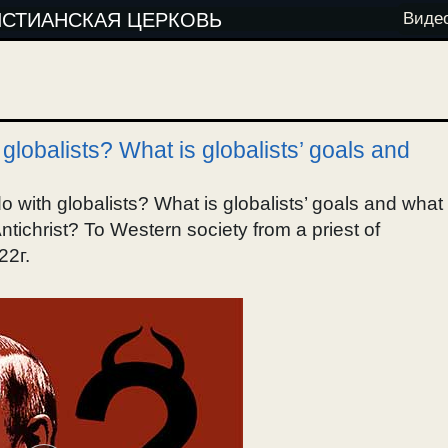
ИСТИАНСКАЯ ЦЕРКОВЬ
Виде
globalists? What is globalists’ goals and
o with globalists? What is globalists’ goals and what
Antichrist? To Western society from a priest of
22г.