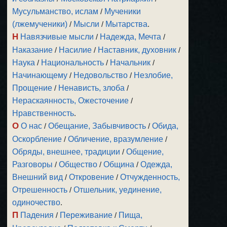
Мусульманство, ислам
/
Мученики
(лжемученики)
/
Мысли
/
Мытарства
.
Н
Навязчивые мысли
/
Надежда, Мечта
/
Наказание
/
Насилие
/
Наставник, духовник
/
Наука
/
Национальность
/
Начальник
/
Начинающему
/
Недовольство
/
Незлобие,
Прощение
/
Ненависть, злоба
/
Нераскаянность, Ожесточение
/
Нравственность
.
О
О нас
/
Обещание, Забывчивость
/
Обида,
Оскорбление
/
Обличение, вразумление
/
Обряды, внешнее, традиции
/
Общение,
Разговоры
/
Общество
/
Община
/
Одежда,
Внешний вид
/
Откровение
/
Отчужденность,
Отрешенность
/
Отшельник, уединение,
одиночество
.
П
Падения
/
Переживание
/
Пища,