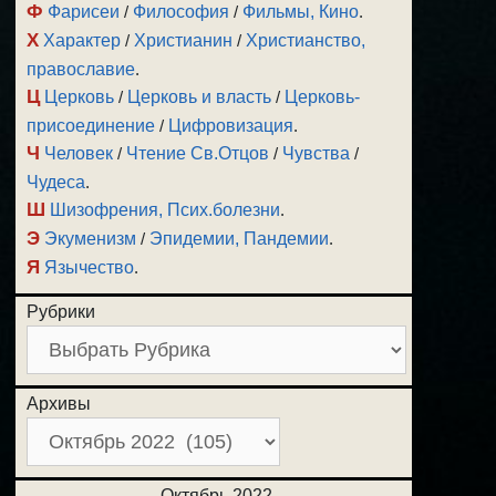
Ф
Фарисеи
/
Философия
/
Фильмы, Кино
.
Х
Характер
/
Христианин
/
Христианство,
православие
.
Ц
Церковь
/
Церковь и власть
/
Церковь-
присоединение
/
Цифровизация
.
Ч
Человек
/
Чтение Св.Отцов
/
Чувства
/
Чудеса
.
Ш
Шизофрения, Псих.болезни
.
Э
Экуменизм
/
Эпидемии, Пандемии
.
Я
Язычество
.
Рубрики
Архивы
Октябрь 2022