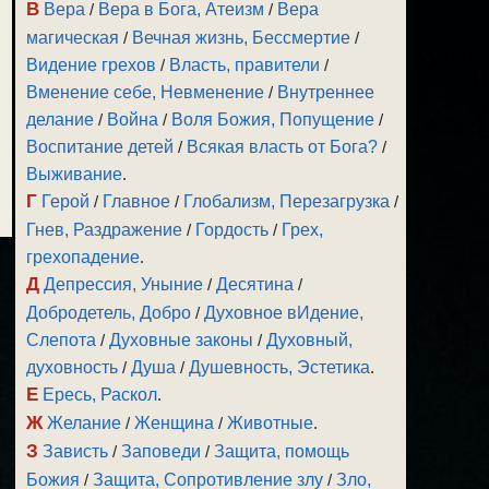
В
Вера
/
Вера в Бога, Атеизм
/
Вера
магическая
/
Вечная жизнь, Бессмертие
/
Видение грехов
/
Власть, правители
/
Вменение себе, Невменение
/
Внутреннее
делание
/
Война
/
Воля Божия, Попущение
/
Воспитание детей
/
Всякая власть от Бога?
/
Выживание
.
Г
Герой
/
Главное
/
Глобализм, Перезагрузка
/
Гнев, Раздражение
/
Гордость
/
Грех,
грехопадение
.
Д
Депрессия, Уныние
/
Десятина
/
Добродетель, Добро
/
Духовное вИдение,
Слепота
/
Духовные законы
/
Духовный,
духовность
/
Душа
/
Душевность, Эстетика
.
Е
Ересь, Раскол
.
Ж
Желание
/
Женщина
/
Животные
.
З
Зависть
/
Заповеди
/
Защита, помощь
Божия
/
Защита, Сопротивление злу
/
Зло,