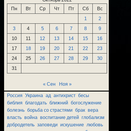
Пн
Вт
Ср
Чт
Пт
Сб
Вс
1
2
3
4
5
6
7
8
9
10
11
12
13
14
15
16
17
18
19
20
21
22
23
24
25
26
27
28
29
30
31
« Сен
Ноя »
Россия
Украина
ад
антихрист
бесы
библия
благодать
ближний
богослужение
болезнь
борьба со страстями
брак
вера
власть
война
воспитание детей
глобализм
добродетель
заповеди
искушение
любовь