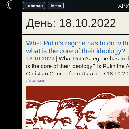
☾
Перейти
ХР
Главная
Темы
к
День:
18.10.2022
содержимому
What Putin’s regime has to do with 
what is the core of their ideology?
18.10.2022
|
What Putin’s regime has to d
is the core of their ideology? Is Putin the 
Christian Church from Ukraine. / 18.10.20
#фильмы