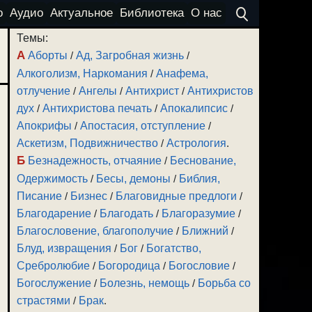
о
Аудио
Актуальное
Библиотека
О нас
Темы:
А
Аборты
/
Ад, Загробная жизнь
/
Алкоголизм, Наркомания
/
Анафема,
отлучение
/
Ангелы
/
Антихрист
/
Антихристов
дух
/
Антихристова печать
/
Апокалипсис
/
Апокрифы
/
Апостасия, отступление
/
Аскетизм, Подвижничество
/
Астрология
.
Б
Безнадежность, отчаяние
/
Беснование,
Одержимость
/
Бесы, демоны
/
Библия,
Писание
/
Бизнес
/
Благовидные предлоги
/
Благодарение
/
Благодать
/
Благоразумие
/
Благословение, благополучие
/
Ближний
/
Блуд, извращения
/
Бог
/
Богатство,
Сребролюбие
/
Богородица
/
Богословие
/
Богослужение
/
Болезнь, немощь
/
Борьба со
страстями
/
Брак
.