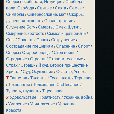
Сверхспособности, Интуиция
/
Свобода
воли, Свобода
/
Святые
/
Секта
/
Семья
/
Символы
/
Сквернословие, мат
/
Скорбь,
душевная тяжесть
/
Сладострастие
/
Служение Богу
/
Смерть
/
Смех, Шутки
/
Смирение, кротость
/
Смысл и цель жизни
/
Сны
/
Совесть
/
Совок
/
Сокрушение
/
Сострадание грешникам
/
Спасение
/
Спорт
/
Споры
/
Старообрядцы
/
Стоп войне
/
Страдание
/
Страсти
/
Страсти телесные
/
Страх
/
Страшный суд, Второе пришествие
Христа
/
Суд, Осуждение
/
Счастье, Успех
.
Т
Таинства
/
Таланты
/
Тело, плоть
/
Терпение
/
Технологии
/
Толкование Св.Писания
/
Тупость, глупость
/
Тщеславие
.
У
Удовольствие, Приятность
/
Украина, война
/
Умиление
/
Уничтожение
/
Уродство,
Красота
.