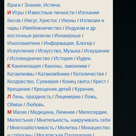
Враги
/
Знание, Истина
.
И
Игры
/
Известные личности
/
Изгнание
бесов
/
Иисус Христос
/
Иконы
/
Иллюзии и
чары
/
Имябожничество
/
Индуизм и др.
восточные религии
/
Иноверные
/
Инопланетяне
/
Информация, Блогер
/
Искупление
/
Искусство, Музыка
/
Искушение
/
Исповедничество
/
История
/
Иудеи
.
К
Канонизация
/
Каноны, законники
/
Катаклизмы
/
Катакомбники
/
Католичество
/
Колдовство, Суеверия
/
Конец света
/
Крест
/
Крещение
/
Крещение детей
/
Курение
.
Л
Лень, праздность
/
Лицемерие
/
Ложь,
Обман
/
Любовь
.
М
Магия
/
Медицина, Лечение
/
Милосердие,
Милостыня
/
Мнительность, накручивать себя
/
Многозаботливость
/
Молитва
/
Монашество
и соблазны
/
Московская Патриархия
/