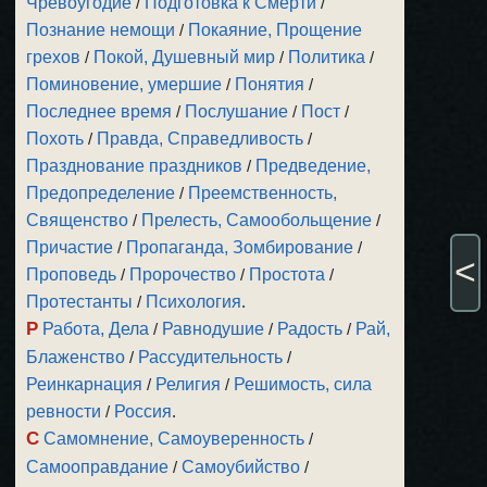
Чревоугодие
/
Подготовка к Смерти
/
Познание немощи
/
Покаяние, Прощение
грехов
/
Покой, Душевный мир
/
Политика
/
Поминовение, умершие
/
Понятия
/
Последнее время
/
Послушание
/
Пост
/
Похоть
/
Правда, Справедливость
/
Празднование праздников
/
Предведение,
Предопределение
/
Преемственность,
Священство
/
Прелесть, Самообольщение
/
Причастие
/
Пропаганда, Зомбирование
/
<
Проповедь
/
Пророчество
/
Простота
/
Протестанты
/
Психология
.
Р
Работа, Дела
/
Равнодушие
/
Радость
/
Рай,
Блаженство
/
Рассудительность
/
Реинкарнация
/
Религия
/
Решимость, сила
ревности
/
Россия
.
С
Самомнение, Самоуверенность
/
Самооправдание
/
Самоубийство
/