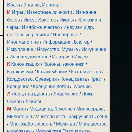
Враги
/
Знание, Истина
.
И
Игры
/
Известные личности
/
Изгнание
бесов
/
Иисус Христос
/
Иконы
/
Иллюзии и
чары
/
Имябожничество
/
Индуизм и др.
восточные религии
/
Иноверные
/
Инопланетяне
/
Информация, Блогер
/
Искупление
/
Искусство, Музыка
/
Искушение
/
Исповедничество
/
История
/
Иудеи
.
К
Канонизация
/
Каноны, законники
/
Катаклизмы
/
Катакомбники
/
Католичество
/
Колдовство, Суеверия
/
Конец света
/
Крест
/
Крещение
/
Крещение детей
/
Курение
.
Л
Лень, праздность
/
Лицемерие
/
Ложь,
Обман
/
Любовь
.
М
Магия
/
Медицина, Лечение
/
Милосердие,
Милостыня
/
Мнительность, накручивать себя
/
Многозаботливость
/
Молитва
/
Монашество
и соблазны
/
Московская Патриархия
/