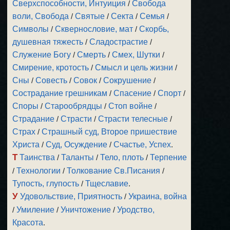
Сверхспособности, Интуиция
/
Свобода
воли, Свобода
/
Святые
/
Секта
/
Семья
/
Символы
/
Сквернословие, мат
/
Скорбь,
душевная тяжесть
/
Сладострастие
/
Служение Богу
/
Смерть
/
Смех, Шутки
/
Смирение, кротость
/
Смысл и цель жизни
/
Сны
/
Совесть
/
Совок
/
Сокрушение
/
Сострадание грешникам
/
Спасение
/
Спорт
/
Споры
/
Старообрядцы
/
Стоп войне
/
Страдание
/
Страсти
/
Страсти телесные
/
Страх
/
Страшный суд, Второе пришествие
Христа
/
Суд, Осуждение
/
Счастье, Успех
.
Т
Таинства
/
Таланты
/
Тело, плоть
/
Терпение
/
Технологии
/
Толкование Св.Писания
/
Тупость, глупость
/
Тщеславие
.
У
Удовольствие, Приятность
/
Украина, война
/
Умиление
/
Уничтожение
/
Уродство,
Красота
.