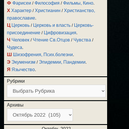
Ф
Фарисеи
/
Философия
/
Фильмы, Кино
.
Х
Характер
/
Христианин
/
Христианство,
православие
.
Ц
Церковь
/
Церковь и власть
/
Церковь-
присоединение
/
Цифровизация
.
Ч
Человек
/
Чтение Св.Отцов
/
Чувства
/
Чудеса
.
Ш
Шизофрения, Псих.болезни
.
Э
Экуменизм
/
Эпидемии, Пандемии
.
Я
Язычество
.
Рубрики
Архивы
Октябрь 2022