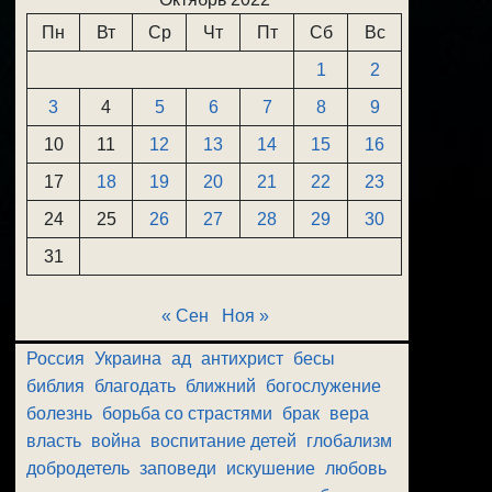
Пн
Вт
Ср
Чт
Пт
Сб
Вс
1
2
3
4
5
6
7
8
9
10
11
12
13
14
15
16
17
18
19
20
21
22
23
24
25
26
27
28
29
30
31
« Сен
Ноя »
Россия
Украина
ад
антихрист
бесы
библия
благодать
ближний
богослужение
болезнь
борьба со страстями
брак
вера
власть
война
воспитание детей
глобализм
добродетель
заповеди
искушение
любовь