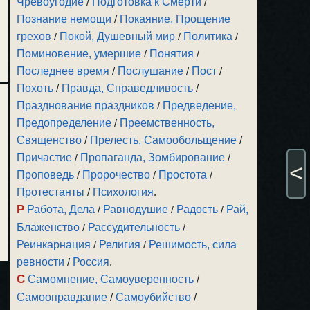
Чревоугодие
/
Подготовка к Смерти
/
Познание немощи
/
Покаяние, Прощение
грехов
/
Покой, Душевный мир
/
Политика
/
Поминовение, умершие
/
Понятия
/
Последнее время
/
Послушание
/
Пост
/
Похоть
/
Правда, Справедливость
/
Празднование праздников
/
Предведение,
Предопределение
/
Преемственность,
Священство
/
Прелесть, Самообольщение
/
Причастие
/
Пропаганда, Зомбирование
/
<
Проповедь
/
Пророчество
/
Простота
/
Протестанты
/
Психология
.
Р
Работа, Дела
/
Равнодушие
/
Радость
/
Рай,
Блаженство
/
Рассудительность
/
Реинкарнация
/
Религия
/
Решимость, сила
ревности
/
Россия
.
С
Самомнение, Самоуверенность
/
Самооправдание
/
Самоубийство
/