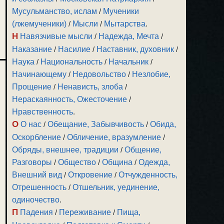
Мусульманство, ислам
/
Мученики
(лжемученики)
/
Мысли
/
Мытарства
.
Н
Навязчивые мысли
/
Надежда, Мечта
/
Наказание
/
Насилие
/
Наставник, духовник
/
Наука
/
Национальность
/
Начальник
/
Начинающему
/
Недовольство
/
Незлобие,
Прощение
/
Ненависть, злоба
/
Нераскаянность, Ожесточение
/
Нравственность
.
О
О нас
/
Обещание, Забывчивость
/
Обида,
Оскорбление
/
Обличение, вразумление
/
Обряды, внешнее, традиции
/
Общение,
Разговоры
/
Общество
/
Община
/
Одежда,
Внешний вид
/
Откровение
/
Отчужденность,
Отрешенность
/
Отшельник, уединение,
одиночество
.
П
Падения
/
Переживание
/
Пища,