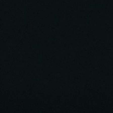
ассовыми убийцами, садистами и маньяками?
и, находящиеся в душах у людей, обнажат и
олевать последствия от насилия? Как
и взрослому преодолеть в дальнейшей жизни
ерез мысли о случае бывшего насилия над
яниях правителей, можно загонять себя в
сту, не к времени.
осоматику. О неизбежности болезней, и для чего
и, и правильный путь излечения.