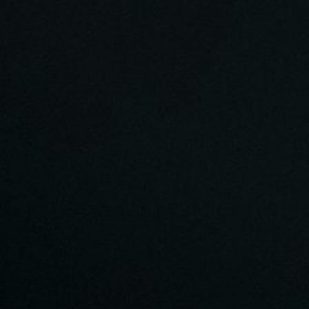
правители над людьми оказываются м
Грядут искушения, которые все страст
вытащат наружу.
41:00 Почему дети не знают как преод
пострадавшему от насилия ребенку ил
тяжелые душевные последствия? Как ч
тобой, или через рассуждения о злоде
страсть. О суде и рассуждениях не к ме
1:00:09 О лечении болезни через псих
они даны. Обман избавления от болезн