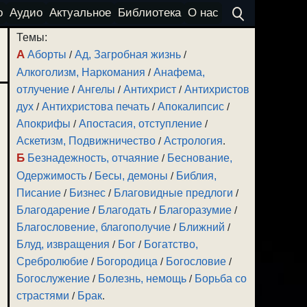
о
Аудио
Актуальное
Библиотека
О нас
Темы:
А
Аборты
/
Ад, Загробная жизнь
/
Алкоголизм, Наркомания
/
Анафема,
отлучение
/
Ангелы
/
Антихрист
/
Антихристов
дух
/
Антихристова печать
/
Апокалипсис
/
Апокрифы
/
Апостасия, отступление
/
Аскетизм, Подвижничество
/
Астрология
.
Б
Безнадежность, отчаяние
/
Беснование,
Одержимость
/
Бесы, демоны
/
Библия,
Писание
/
Бизнес
/
Благовидные предлоги
/
Благодарение
/
Благодать
/
Благоразумие
/
Благословение, благополучие
/
Ближний
/
Блуд, извращения
/
Бог
/
Богатство,
Сребролюбие
/
Богородица
/
Богословие
/
Богослужение
/
Болезнь, немощь
/
Борьба со
страстями
/
Брак
.