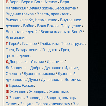
В
Вера
/
Вера в Бога, Атеизм
/
Вера
магическая
/
Вечная жизнь, Бессмертие
/
Видение грехов
/
Власть, правители
/
Вменение себе, Невменение
/
Внутреннее
делание
/
Война
/
Воля Божия, Попущение
/
Воспитание детей
/
Всякая власть от Бога?
/
Выживание
.
Г
Герой
/
Главное
/
Глобализм, Перезагрузка
/
Гнев, Раздражение
/
Гордость
/
Грех,
грехопадение
.
Д
Депрессия, Уныние
/
Десятина
/
Добродетель, Добро
/
Духовное вИдение,
Слепота
/
Духовные законы
/
Духовный,
духовность
/
Душа
/
Душевность, Эстетика
.
Е
Ересь, Раскол
.
Ж
Желание
/
Женщина
/
Животные
.
З
Зависть
/
Заповеди
/
Защита, помощь
Божия
/
Защита, Сопротивление злу
/
Зло,