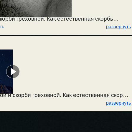
корби греховной. Как естественная скорбь
ть
развернуть
опустить. Скорбь обнажает душевное состояние. /
ой и скорби греховной. Как естественная скорбь
развернуть
опустить. Скорбь обнажает душевное состояние.
скорби, войны, бедствия и страдания? Люди сами
ут борьбы со своими страстями, и детей своих
ие людей, всего населения? Почему власть,