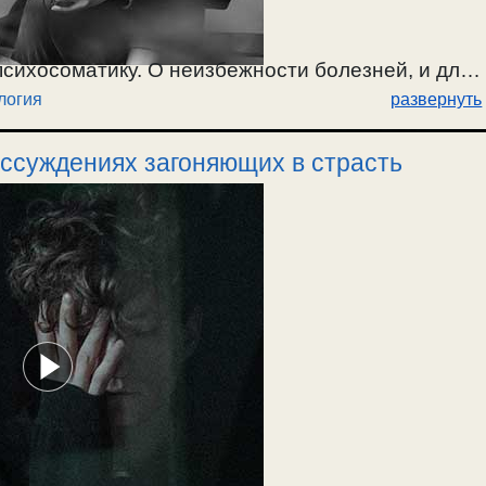
психосоматику. О неизбежности болезней, и для
логия
развернуть
лезни, и правильный путь излечения. /
ассуждениях загоняющих в страсть