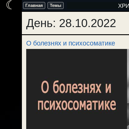
☾
Перейти
ХР
Главная
Темы
к
День:
28.10.2022
содержимому
О болезнях и психосоматике