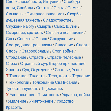
Сверхспособности, Интуиция
/
Свобода
воли, Свобода
/
Святые
/
Секта
/
Семья
/
Символы
/
Сквернословие, мат
/
Скорбь,
душевная тяжесть
/
Сладострастие
/
Служение Богу
/
Смерть
/
Смех, Шутки
/
Смирение, кротость
/
Смысл и цель жизни
/
Сны
/
Совесть
/
Совок
/
Сокрушение
/
Сострадание грешникам
/
Спасение
/
Спорт
/
Споры
/
Старообрядцы
/
Стоп войне
/
Страдание
/
Страсти
/
Страсти телесные
/
Страх
/
Страшный суд, Второе пришествие
Христа
/
Суд, Осуждение
/
Счастье, Успех
.
Т
Таинства
/
Таланты
/
Тело, плоть
/
Терпение
/
Технологии
/
Толкование Св.Писания
/
Тупость, глупость
/
Тщеславие
.
У
Удовольствие, Приятность
/
Украина, война
/
Умиление
/
Уничтожение
/
Уродство,
Красота
.