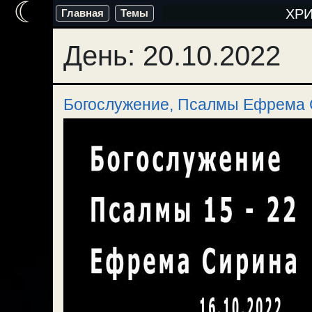
☾
Перейти
ХР
Главная
Темы
к
День:
20.10.2022
содержимому
Богослужение, Псалмы Ефрема 