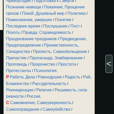
Чревоугодие
/
Подготовка к Смерти
/
Познание немощи
/
Покаяние, Прощение
грехов
/
Покой, Душевный мир
/
Политика
/
Поминовение, умершие
/
Понятия
/
Последнее время
/
Послушание
/
Пост
/
Похоть
/
Правда, Справедливость
/
Празднование праздников
/
Предведение,
Предопределение
/
Преемственность,
Священство
/
Прелесть, Самообольщение
/
Причастие
/
Пропаганда, Зомбирование
/
<
Проповедь
/
Пророчество
/
Простота
/
Протестанты
/
Психология
.
Р
Работа, Дела
/
Равнодушие
/
Радость
/
Рай,
Блаженство
/
Рассудительность
/
Реинкарнация
/
Религия
/
Решимость, сила
ревности
/
Россия
.
С
Самомнение, Самоуверенность
/
Самооправдание
/
Самоубийство
/