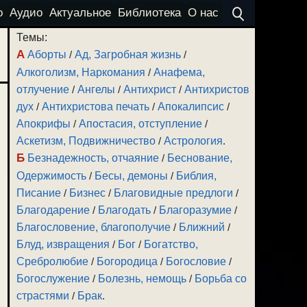
о
Аудио
Актуальное
Библиотека
О нас
Темы:
А
Аборты
/
Ад, Загробная жизнь
/
Алкоголизм, Наркомания
/
Анафема,
отлучение
/
Ангелы
/
Антихрист
/
Антихристов
дух
/
Антихристова печать
/
Апокалипсис
/
Апокрифы
/
Апостасия, отступление
/
Аскетизм, Подвижничество
/
Астрология
.
Б
Безнадежность, отчаяние
/
Беснование,
Одержимость
/
Бесы, демоны
/
Библия,
Писание
/
Бизнес
/
Благовидные предлоги
/
Благодарение
/
Благодать
/
Благоразумие
/
Благословение, благополучие
/
Ближний
/
Блуд, извращения
/
Бог
/
Богатство,
Сребролюбие
/
Богородица
/
Богословие
/
Богослужение
/
Болезнь, немощь
/
Борьба со
страстями
/
Брак
.