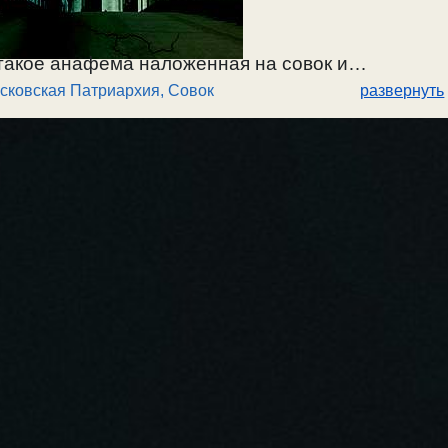
такое анафема наложенная на совок и
сковская Патриархия
,
Совок
развернуть
.