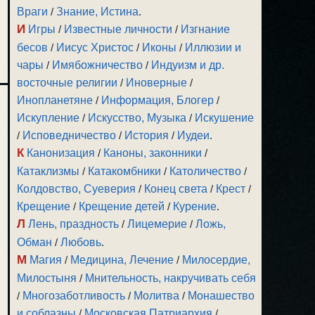
Враги
/
Знание, Истина
.
И
Игры
/
Известные личности
/
Изгнание
бесов
/
Иисус Христос
/
Иконы
/
Иллюзии и
чары
/
Имябожничество
/
Индуизм и др.
восточные религии
/
Иноверные
/
Инопланетяне
/
Информация, Блогер
/
Искупление
/
Искусство, Музыка
/
Искушение
/
Исповедничество
/
История
/
Иудеи
.
К
Канонизация
/
Каноны, законники
/
Катаклизмы
/
Катакомбники
/
Католичество
/
Колдовство, Суеверия
/
Конец света
/
Крест
/
Крещение
/
Крещение детей
/
Курение
.
Л
Лень, праздность
/
Лицемерие
/
Ложь,
Обман
/
Любовь
.
М
Магия
/
Медицина, Лечение
/
Милосердие,
Милостыня
/
Мнительность, накручивать себя
/
Многозаботливость
/
Молитва
/
Монашество
и соблазны
/
Московская Патриархия
/