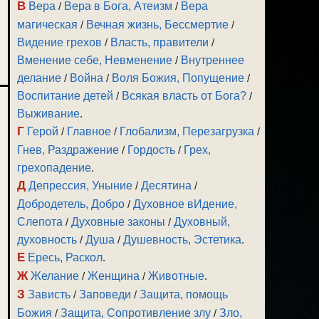
В
Вера
/
Вера в Бога, Атеизм
/
Вера
магическая
/
Вечная жизнь, Бессмертие
/
Видение грехов
/
Власть, правители
/
Вменение себе, Невменение
/
Внутреннее
делание
/
Война
/
Воля Божия, Попущение
/
Воспитание детей
/
Всякая власть от Бога?
/
Выживание
.
Г
Герой
/
Главное
/
Глобализм, Перезагрузка
/
Гнев, Раздражение
/
Гордость
/
Грех,
грехопадение
.
Д
Депрессия, Уныние
/
Десятина
/
Добродетель, Добро
/
Духовное вИдение,
Слепота
/
Духовные законы
/
Духовный,
духовность
/
Душа
/
Душевность, Эстетика
.
Е
Ересь, Раскол
.
Ж
Желание
/
Женщина
/
Животные
.
З
Зависть
/
Заповеди
/
Защита, помощь
Божия
/
Защита, Сопротивление злу
/
Зло,