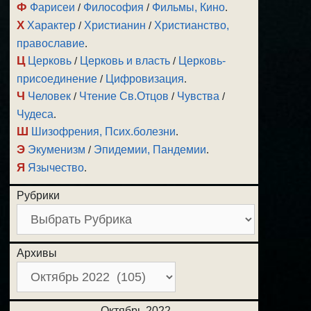
Ф
Фарисеи
/
Философия
/
Фильмы, Кино
.
Х
Характер
/
Христианин
/
Христианство,
православие
.
Ц
Церковь
/
Церковь и власть
/
Церковь-
присоединение
/
Цифровизация
.
Ч
Человек
/
Чтение Св.Отцов
/
Чувства
/
Чудеса
.
Ш
Шизофрения, Псих.болезни
.
Э
Экуменизм
/
Эпидемии, Пандемии
.
Я
Язычество
.
Рубрики
Архивы
Октябрь 2022