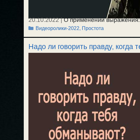
20.10.2022
|
О применении выражения: Г
Рубрики
Видеоролики-2022
,
Простота
Надо ли говорить правду, когда