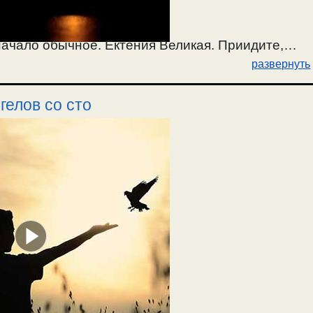
ачало обычное. Ектения Великая. Приидите,
развернуть
— 22. Ектения Малая. Апостол 2Кор.9:6-11, и
0-це). Ектении Сугубая и Просительная. Отпуст. /
гелов со сто