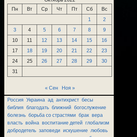
Пн
Вт
Ср
Чт
Пт
Сб
Вс
1
2
3
4
5
6
7
8
9
10
11
12
13
14
15
16
17
18
19
20
21
22
23
24
25
26
27
28
29
30
31
« Сен
Ноя »
Россия
Украина
ад
антихрист
бесы
библия
благодать
ближний
богослужение
болезнь
борьба со страстями
брак
вера
власть
война
воспитание детей
глобализм
добродетель
заповеди
искушение
любовь