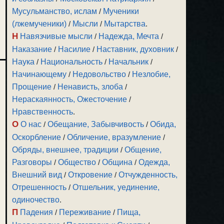
Мусульманство, ислам
/
Мученики
(лжемученики)
/
Мысли
/
Мытарства
.
Н
Навязчивые мысли
/
Надежда, Мечта
/
Наказание
/
Насилие
/
Наставник, духовник
/
Наука
/
Национальность
/
Начальник
/
Начинающему
/
Недовольство
/
Незлобие,
Прощение
/
Ненависть, злоба
/
Нераскаянность, Ожесточение
/
Нравственность
.
О
О нас
/
Обещание, Забывчивость
/
Обида,
Оскорбление
/
Обличение, вразумление
/
Обряды, внешнее, традиции
/
Общение,
Разговоры
/
Общество
/
Община
/
Одежда,
Внешний вид
/
Откровение
/
Отчужденность,
Отрешенность
/
Отшельник, уединение,
одиночество
.
П
Падения
/
Переживание
/
Пища,