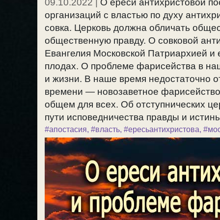
09.10.2022
|
О ереси антихристовой по
организаций с властью по духу антихр
совка. Церковь должна обличать обще
общественную правду. О совковой анти
Евангелия Московской Патриархией и 
плодах. О проблеме фарисейства в наш
и жизни. В наше время недостаточно 
времени — новозаветное фарисейство.
общем для всех. Об отступнических це
пути исповедничества правды и истины.
#апостасия
,
#власть
,
#ересьантихристова
,
#мо