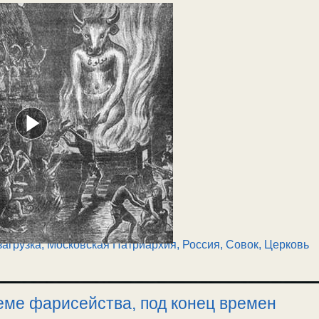
загрузка
,
Московская Патриархия
,
Россия
,
Совок
,
Церковь
еме фарисейства, под конец времен