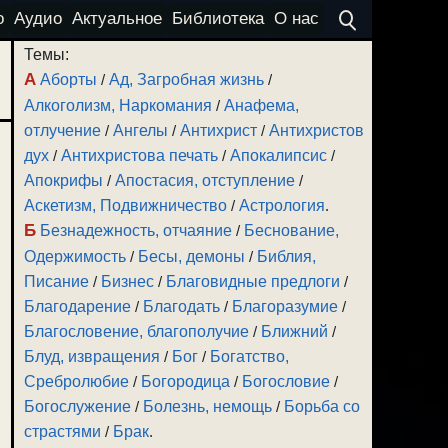
о
Аудио
Актуальное
Библиотека
О нас
Темы:
А
Аборты
/
Ад, Загробная жизнь
/
Алкоголизм, Наркомания
/
Анафема,
отлучение
/
Ангелы
/
Антихрист
/
Антихристов
дух
/
Антихристова печать
/
Апокалипсис
/
Апокрифы
/
Апостасия, отступление
/
Аскетизм, Подвижничество
/
Астрология
.
Б
Безнадежность, отчаяние
/
Беснование,
Одержимость
/
Бесы, демоны
/
Библия,
Писание
/
Бизнес
/
Благовидные предлоги
/
Благодарение
/
Благодать
/
Благоразумие
/
Благословение, благополучие
/
Ближний
/
Блуд, извращения
/
Бог
/
Богатство,
Сребролюбие
/
Богородица
/
Богословие
/
Богослужение
/
Болезнь, немощь
/
Борьба со
страстями
/
Брак
.