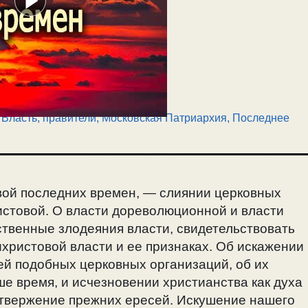
,
Власть, правители
,
Московская Патриархия
,
Последнее
вой последних времен, — слиянии церковных
истовой. О власти дореволюционной и власти
ственные злодеяния власти, свидетельствовать
христовой власти и ее признаках. Об искажении
ей подобных церковных организаций, об их
е время, и исчезновении христианства как духа
отвержение прежних ересей. Искушение нашего