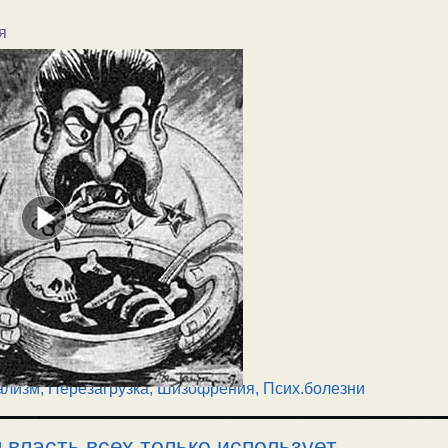
я
ализм, Перезагрузка
,
Шизофрения, Псих.болезни
 власть всех только использует