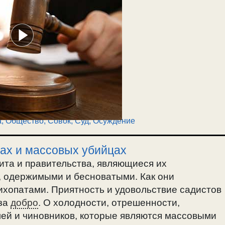
а
,
Общество
,
Совок
,
Суд, Осуждение
ах и массовых убийцах
ита и правительства, являющиеся их
, одержимыми и бесноватыми. Как они
ихопатами. Приятность и удовольствие садистов
 за
добро
. О холодности, отрешенности,
ей и чиновников, которые являются массовыми