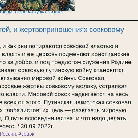
ализм, Перезагрузка
,
Совок
тей, и жертвоприношениях совковому
 и как они попираются совковой властью и
 власть и ее церковь подменяют христианские
ло за добро, и под предлогом служения Родине
живает совковую путинскую войну становятся
звязывания мировой войны. Совковая
ассовые жертвы совковому молоху, устраивая
го власти. Мировой совок надвигается на весь
 всех от этого. Путинская чекистская совковая
х глобалистов; их цель — развязать мировую
д. О пути исповедничества, и что надо делать,
его. / 30.09.2022г.
Россия
,
#совок