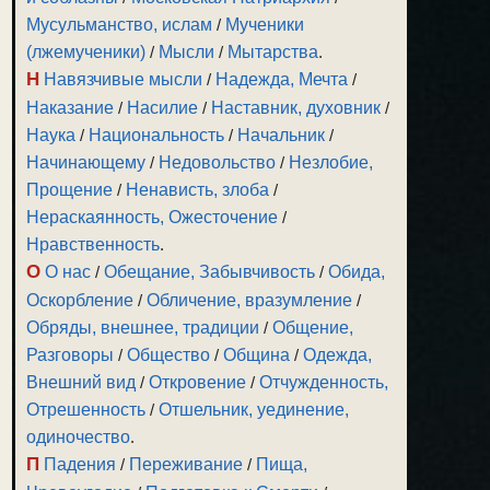
Мусульманство, ислам
/
Мученики
(лжемученики)
/
Мысли
/
Мытарства
.
Н
Навязчивые мысли
/
Надежда, Мечта
/
Наказание
/
Насилие
/
Наставник, духовник
/
Наука
/
Национальность
/
Начальник
/
Начинающему
/
Недовольство
/
Незлобие,
Прощение
/
Ненависть, злоба
/
Нераскаянность, Ожесточение
/
Нравственность
.
О
О нас
/
Обещание, Забывчивость
/
Обида,
Оскорбление
/
Обличение, вразумление
/
Обряды, внешнее, традиции
/
Общение,
Разговоры
/
Общество
/
Община
/
Одежда,
Внешний вид
/
Откровение
/
Отчужденность,
Отрешенность
/
Отшельник, уединение,
одиночество
.
П
Падения
/
Переживание
/
Пища,