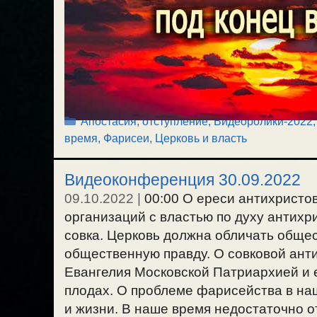
Рубрики
Апостасия, отступление
,
Видеоролики-2022
время
,
Фарисеи
,
Церковь и власть
Видеоконференция 30.09.2022
09.10.2022
|
00:00 О ереси антихристо
организаций с властью по духу антихр
совка. Церковь должна обличать обще
общественную правду. О совковой анти
Евангелия Московской Патриархией и 
плодах. О проблеме фарисейства в наш
и жизни. В наше время недостаточно 