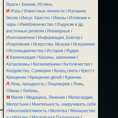
Враги
/
Знание, Истина
.
И
Игры
/
Известные личности
/
Изгнание
бесов
/
Иисус Христос
/
Иконы
/
Иллюзии и
чары
/
Имябожничество
/
Индуизм и др.
восточные религии
/
Иноверные
/
Инопланетяне
/
Информация, Блогер
/
Искупление
/
Искусство, Музыка
/
Искушение
/
Исповедничество
/
История
/
Иудеи
.
К
Канонизация
/
Каноны, законники
/
Катаклизмы
/
Катакомбники
/
Католичество
/
Колдовство, Суеверия
/
Конец света
/
Крест
/
Крещение
/
Крещение детей
/
Курение
.
Л
Лень, праздность
/
Лицемерие
/
Ложь,
Обман
/
Любовь
.
М
Магия
/
Медицина, Лечение
/
Милосердие,
Милостыня
/
Мнительность, накручивать себя
/
Многозаботливость
/
Молитва
/
Монашество
и соблазны
/
Московская Патриархия
/