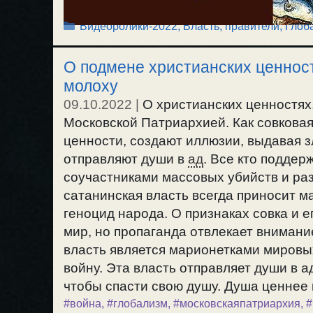
Рубрики
Видеоролики-2022
,
Власть, правители
,
Глоб
О подмене христианских ценнос
молоху
09.10.2022
|
О христианских ценностях,
Московской Патриархией. Как совковая
ценности, создают иллюзии, выдавая з
отправляют души в
ад
. Все кто поддер
соучастниками массовых убийств и ра
сатанинская власть всегда приносит м
геноцид народа. О признаках совка и е
мир, но пропаганда отвлекает внимание
власть является марионетками мировы
войну. Эта власть отправляет души в а
чтобы спасти свою душу. Душа ценнее вс
#война
,
#глобализм
,
#московскаяпатриархия
,
#