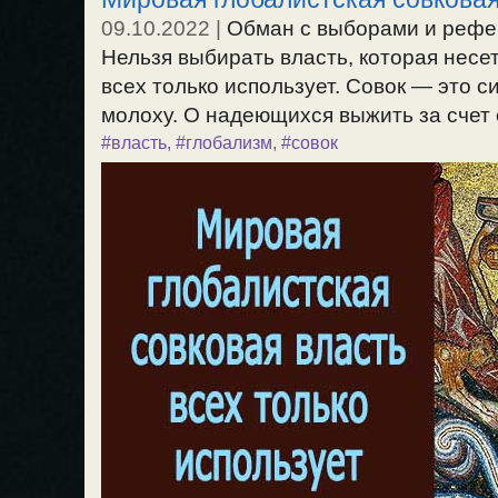
09.10.2022
|
Обман с выборами и рефер
Нельзя выбирать власть, которая несе
всех только использует. Совок — это
молоху. О надеющихся выжить за счет с
#власть
,
#глобализм
,
#совок