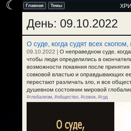
☾
Перейти
ХР
Главная
Темы
к
День:
09.10.2022
содержимому
О суде, когда судят всех скопом
09.10.2022
|
О неправедном суде, когда
чтобы люди определились в окончател
возможности покаяния после принятия
совковой властью и оправдывающих е
перестают различать зло, и все обще
душевном состоянии мировой глобалист
#глобализм
,
#общество
,
#совок
,
#суд