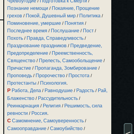
Чревоугодие
/
Подготовка к Смерти
/
Познание немощи
/
Покаяние, Прощение
грехов
/
Покой, Душевный мир
/
Политика
/
Поминовение, умершие
/
Понятия
/
Последнее время
/
Послушание
/
Пост
/
Похоть
/
Правда, Справедливость
/
Празднование праздников
/
Предведение,
Предопределение
/
Преемственность,
Священство
/
Прелесть, Самообольщение
/
Причастие
/
Пропаганда, Зомбирование
/
Проповедь
/
Пророчество
/
Простота
/
Протестанты
/
Психология
.
Р
Работа, Дела
/
Равнодушие
/
Радость
/
Рай,
Блаженство
/
Рассудительность
/
Реинкарнация
/
Религия
/
Решимость, сила
ревности
/
Россия
.
С
Самомнение, Самоуверенность
/
Самооправдание
/
Самоубийство
/
<