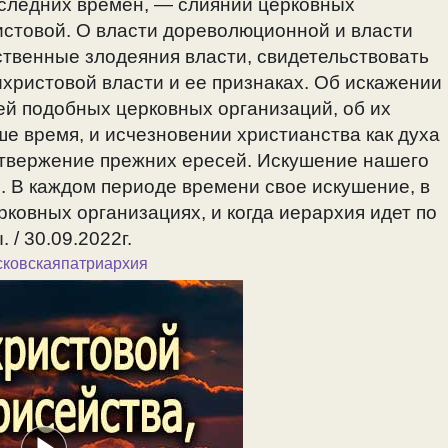
следних времен, — слиянии церковных
истовой. О власти дореволюционной и власти
ственные злодеяния власти, свидетельствовать
христовой власти и ее признаках. Об искажении
ей подобных церковных организаций, об их
е время, и исчезновении христианства как духа
отвержение прежних ересей. Искушение нашего
 В каждом периоде времени свое искушение, в
рковных организациях, и когда иерархия идет по
 / 30.09.2022г.
сковскаяпатриархия