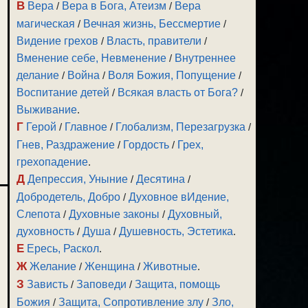
В
Вера
/
Вера в Бога, Атеизм
/
Вера
магическая
/
Вечная жизнь, Бессмертие
/
Видение грехов
/
Власть, правители
/
Вменение себе, Невменение
/
Внутреннее
делание
/
Война
/
Воля Божия, Попущение
/
Воспитание детей
/
Всякая власть от Бога?
/
Выживание
.
Г
Герой
/
Главное
/
Глобализм, Перезагрузка
/
Гнев, Раздражение
/
Гордость
/
Грех,
грехопадение
.
Д
Депрессия, Уныние
/
Десятина
/
Добродетель, Добро
/
Духовное вИдение,
Слепота
/
Духовные законы
/
Духовный,
духовность
/
Душа
/
Душевность, Эстетика
.
Е
Ересь, Раскол
.
Ж
Желание
/
Женщина
/
Животные
.
З
Зависть
/
Заповеди
/
Защита, помощь
Божия
/
Защита, Сопротивление злу
/
Зло,