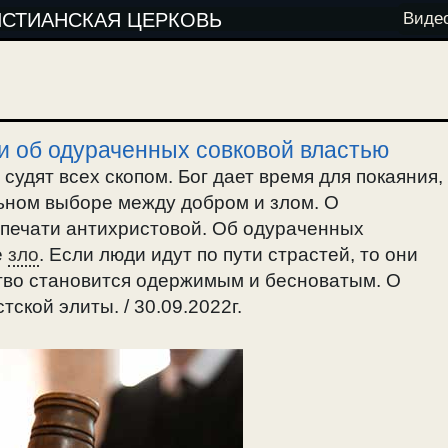
ИСТИАНСКАЯ ЦЕРКОВЬ
Виде
, и об одураченных совковой властью
 судят всех скопом. Бог дает время для покаяния,
ьном выборе между добром и злом. О
 печати антихристовой. Об одураченных
е
зло
. Если люди идут по пути страстей, то они
ство становится одержимым и бесноватым. О
ской элиты. / 30.09.2022г.