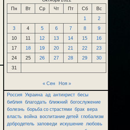
Пн
Вт
Ср
Чт
Пт
Сб
Вс
1
2
3
4
5
6
7
8
9
10
11
12
13
14
15
16
17
18
19
20
21
22
23
24
25
26
27
28
29
30
31
« Сен
Ноя »
Россия
Украина
ад
антихрист
бесы
библия
благодать
ближний
богослужение
болезнь
борьба со страстями
брак
вера
власть
война
воспитание детей
глобализм
добродетель
заповеди
искушение
любовь