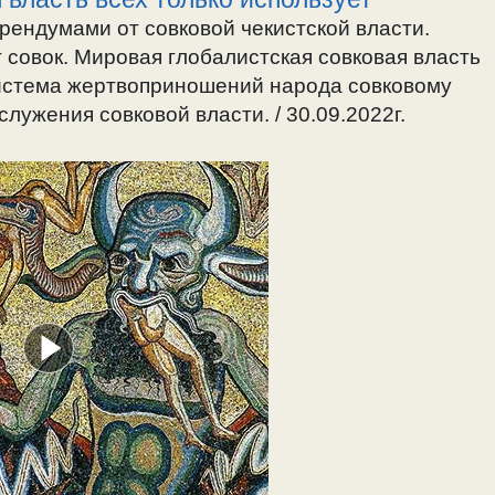
ендумами от совковой чекистской власти.
т совок. Мировая глобалистская совковая власть
 система жертвоприношений народа совковому
лужения совковой власти. / 30.09.2022г.