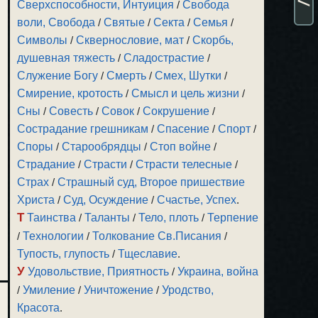
Сверхспособности, Интуиция
/
Свобода
воли, Свобода
/
Святые
/
Секта
/
Семья
/
Символы
/
Сквернословие, мат
/
Скорбь,
душевная тяжесть
/
Сладострастие
/
Служение Богу
/
Смерть
/
Смех, Шутки
/
Смирение, кротость
/
Смысл и цель жизни
/
Сны
/
Совесть
/
Совок
/
Сокрушение
/
Сострадание грешникам
/
Спасение
/
Спорт
/
Споры
/
Старообрядцы
/
Стоп войне
/
Страдание
/
Страсти
/
Страсти телесные
/
Страх
/
Страшный суд, Второе пришествие
Христа
/
Суд, Осуждение
/
Счастье, Успех
.
Т
Таинства
/
Таланты
/
Тело, плоть
/
Терпение
/
Технологии
/
Толкование Св.Писания
/
Тупость, глупость
/
Тщеславие
.
У
Удовольствие, Приятность
/
Украина, война
/
Умиление
/
Уничтожение
/
Уродство,
Красота
.