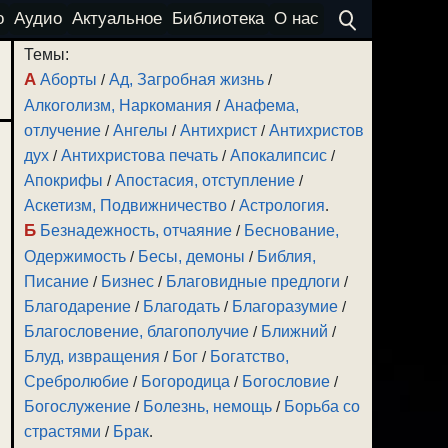
о
Аудио
Актуальное
Библиотека
О нас
Темы:
А
Аборты
/
Ад, Загробная жизнь
/
Алкоголизм, Наркомания
/
Анафема,
отлучение
/
Ангелы
/
Антихрист
/
Антихристов
дух
/
Антихристова печать
/
Апокалипсис
/
Апокрифы
/
Апостасия, отступление
/
Аскетизм, Подвижничество
/
Астрология
.
Б
Безнадежность, отчаяние
/
Беснование,
Одержимость
/
Бесы, демоны
/
Библия,
Писание
/
Бизнес
/
Благовидные предлоги
/
Благодарение
/
Благодать
/
Благоразумие
/
Благословение, благополучие
/
Ближний
/
Блуд, извращения
/
Бог
/
Богатство,
Сребролюбие
/
Богородица
/
Богословие
/
Богослужение
/
Болезнь, немощь
/
Борьба со
страстями
/
Брак
.