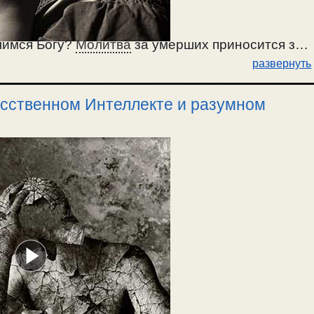
лимся Богу?
Молитва
за умерших приносится за
развернуть
стоянии ада, до Страшного суда. / 5.11.2022г.
усственном Интеллекте и разумном