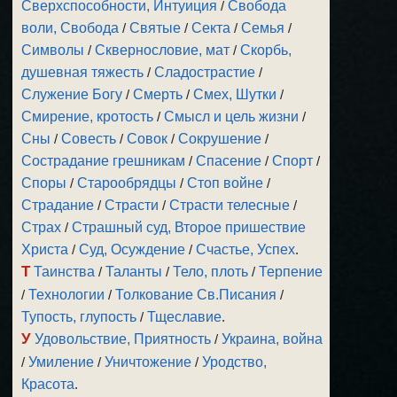
Сверхспособности, Интуиция
/
Свобода
воли, Свобода
/
Святые
/
Секта
/
Семья
/
Символы
/
Сквернословие, мат
/
Скорбь,
душевная тяжесть
/
Сладострастие
/
Служение Богу
/
Смерть
/
Смех, Шутки
/
Смирение, кротость
/
Смысл и цель жизни
/
Сны
/
Совесть
/
Совок
/
Сокрушение
/
Сострадание грешникам
/
Спасение
/
Спорт
/
Споры
/
Старообрядцы
/
Стоп войне
/
Страдание
/
Страсти
/
Страсти телесные
/
Страх
/
Страшный суд, Второе пришествие
Христа
/
Суд, Осуждение
/
Счастье, Успех
.
Т
Таинства
/
Таланты
/
Тело, плоть
/
Терпение
/
Технологии
/
Толкование Св.Писания
/
Тупость, глупость
/
Тщеславие
.
У
Удовольствие, Приятность
/
Украина, война
/
Умиление
/
Уничтожение
/
Уродство,
Красота
.