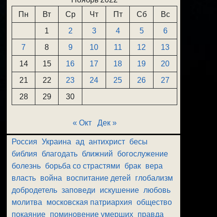
Пн
Вт
Ср
Чт
Пт
Сб
Вс
1
2
3
4
5
6
7
8
9
10
11
12
13
14
15
16
17
18
19
20
21
22
23
24
25
26
27
28
29
30
« Окт
Дек »
Россия
Украина
ад
антихрист
бесы
библия
благодать
ближний
богослужение
болезнь
борьба со страстями
брак
вера
власть
война
воспитание детей
глобализм
добродетель
заповеди
искушение
любовь
молитва
московская патриархия
общество
покаяние
поминовение умерших
правда