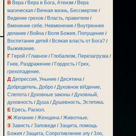
В
Вера
/
Вера в Бога, Атеизм
/
Вера
магическая
/
Вечная жизнь, Бессмертие
/
Видение грехов
/
Власть, правители
/
Вменение себе, Невменение
/
Внутреннее
делание
/
Война
/
Воля Божия, Попущение
/
Воспитание детей
/
Всякая власть от Бога?
/
Выживание
.
Г
Герой
/
Главное
/
Глобализм, Перезагрузка
/
Гнев, Раздражение
/
Гордость
/
Грех,
грехопадение
.
Д
Депрессия, Уныние
/
Десятина
/
Добродетель, Добро
/
Духовное вИдение,
Слепота
/
Духовные законы
/
Духовный,
духовность
/
Душа
/
Душевность, Эстетика
.
Е
Ересь, Раскол
.
Ж
Желание
/
Женщина
/
Животные
.
З
Зависть
/
Заповеди
/
Защита, помощь
Божия
/
Защита, Сопротивление злу
/
Зло,