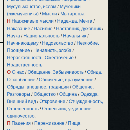
Мусульманство, ислам
/
Мученики
(лжемученики)
/
Мысли
/
Мытарства
.
Н
Навязчивые мысли
/
Надежда, Мечта
/
Наказание
/
Насилие
/
Наставник, духовник
/
Наука
/
Национальность
/
Начальник
/
Начинающему
/
Недовольство
/
Незлобие,
Прощение
/
Ненависть, злоба
/
Нераскаянность, Ожесточение
/
Нравственность
.
О
О нас
/
Обещание, Забывчивость
/
Обида,
Оскорбление
/
Обличение, вразумление
/
Обряды, внешнее, традиции
/
Общение,
Разговоры
/
Общество
/
Община
/
Одежда,
Внешний вид
/
Откровение
/
Отчужденность,
Отрешенность
/
Отшельник, уединение,
одиночество
.
П
Падения
/
Переживание
/
Пища,