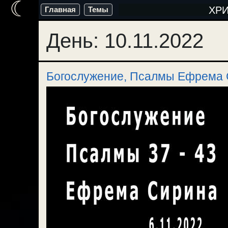
☾
Перейти
ХР
Главная
Темы
к
День:
10.11.2022
содержимому
Богослужение, Псалмы Ефрема 