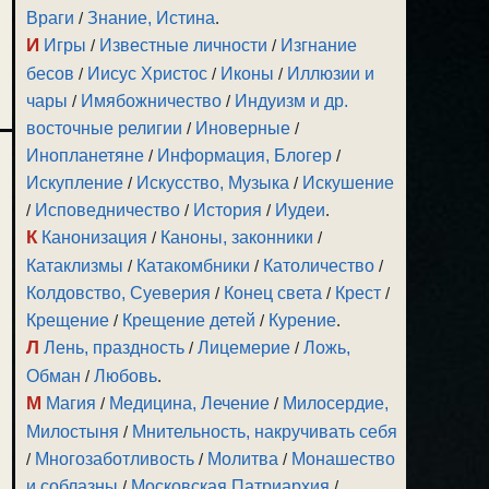
Враги
/
Знание, Истина
.
И
Игры
/
Известные личности
/
Изгнание
бесов
/
Иисус Христос
/
Иконы
/
Иллюзии и
чары
/
Имябожничество
/
Индуизм и др.
восточные религии
/
Иноверные
/
Инопланетяне
/
Информация, Блогер
/
Искупление
/
Искусство, Музыка
/
Искушение
/
Исповедничество
/
История
/
Иудеи
.
К
Канонизация
/
Каноны, законники
/
Катаклизмы
/
Катакомбники
/
Католичество
/
Колдовство, Суеверия
/
Конец света
/
Крест
/
Крещение
/
Крещение детей
/
Курение
.
Л
Лень, праздность
/
Лицемерие
/
Ложь,
Обман
/
Любовь
.
М
Магия
/
Медицина, Лечение
/
Милосердие,
Милостыня
/
Мнительность, накручивать себя
/
Многозаботливость
/
Молитва
/
Монашество
и соблазны
/
Московская Патриархия
/