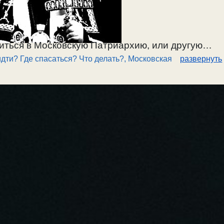
иться в Московскую Патриархию, или другую
идти? Где спасаться? Что делать?
,
Московская
развернуть