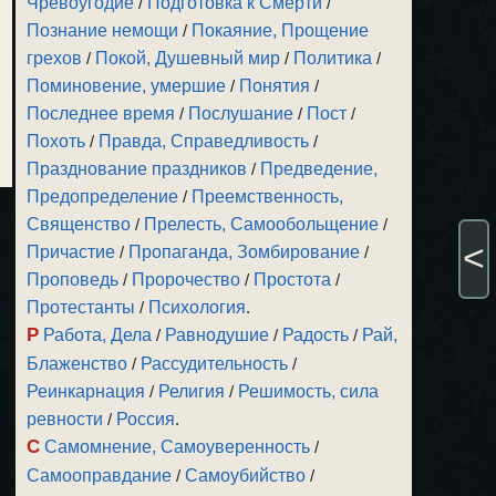
Чревоугодие
/
Подготовка к Смерти
/
Познание немощи
/
Покаяние, Прощение
грехов
/
Покой, Душевный мир
/
Политика
/
Поминовение, умершие
/
Понятия
/
Последнее время
/
Послушание
/
Пост
/
Похоть
/
Правда, Справедливость
/
Празднование праздников
/
Предведение,
Предопределение
/
Преемственность,
Священство
/
Прелесть, Самообольщение
/
<
Причастие
/
Пропаганда, Зомбирование
/
Проповедь
/
Пророчество
/
Простота
/
Протестанты
/
Психология
.
Р
Работа, Дела
/
Равнодушие
/
Радость
/
Рай,
Блаженство
/
Рассудительность
/
Реинкарнация
/
Религия
/
Решимость, сила
ревности
/
Россия
.
С
Самомнение, Самоуверенность
/
Самооправдание
/
Самоубийство
/