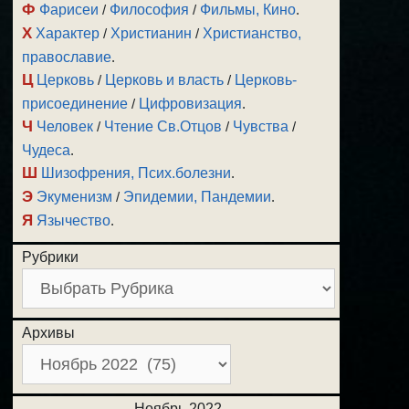
Ф
Фарисеи
/
Философия
/
Фильмы, Кино
.
Х
Характер
/
Христианин
/
Христианство,
православие
.
Ц
Церковь
/
Церковь и власть
/
Церковь-
присоединение
/
Цифровизация
.
Ч
Человек
/
Чтение Св.Отцов
/
Чувства
/
Чудеса
.
Ш
Шизофрения, Псих.болезни
.
Э
Экуменизм
/
Эпидемии, Пандемии
.
Я
Язычество
.
Рубрики
Архивы
Ноябрь 2022