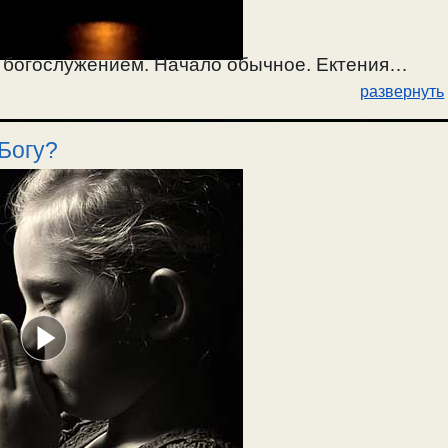
 богослужением. Начало обычное. Ектения
развернуть
мы Ефрема Сирина 36 — 43. Ектения Малая.
:5-15 (неделя 21-я по 50-це). Ектении Сугубая и
Богу?