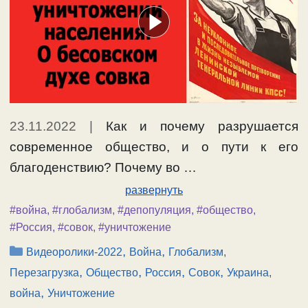
23.11.2022
|
Как и почему разрушается
современное общество, и о пути к его
благоденствию? Почему во …
развернуть
#война
,
#глобализм
,
#депопуляция
,
#общество
,
#Россия
,
#совок
,
#уничтожение
Рубрики
,
,
Видеоролики-2022
Война
Глобализм,
,
,
,
,
Перезагрузка
Общество
Россия
Совок
Украина,
,
война
Уничтожение