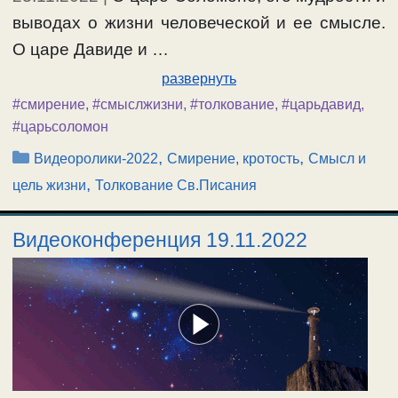
выводах о жизни человеческой и ее смысле.
О царе Давиде и …
развернуть
#смирение
,
#смыслжизни
,
#толкование
,
#царьдавид
,
#царьсоломон
Рубрики
,
,
Видеоролики-2022
Смирение, кротость
Смысл и
,
цель жизни
Толкование Св.Писания
Видеоконференция 19.11.2022