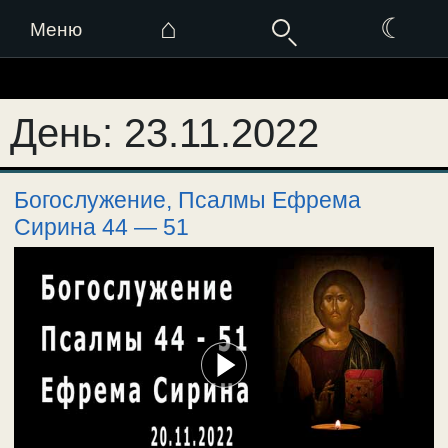
⌂
☾
Меню
Перейти
к
День:
23.11.2022
содержимому
Богослужение, Псалмы Ефрема
Сирина 44 — 51