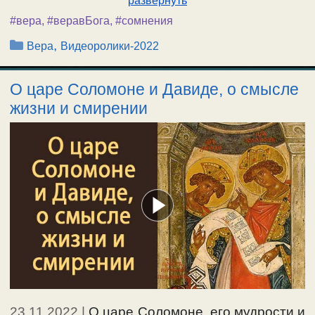
развернуть
#вера
,
#веравБога
,
#сомнения
Рубрики
,
Вера
Видеоролики-2022
О царе Соломоне и Давиде, о смысле
жизни и смирении
23.11.2022
|
О царе Соломоне, его мудрости и