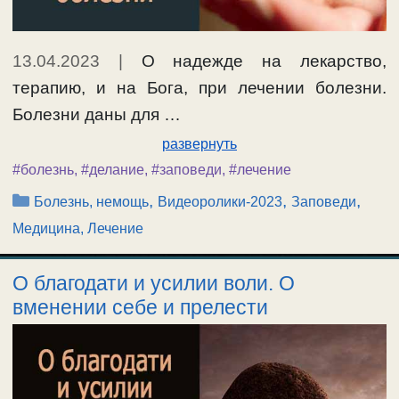
13.04.2023
|
О надежде на лекарство,
терапию, и на Бога, при лечении болезни.
Болезни даны для …
развернуть
#болезнь
,
#делание
,
#заповеди
,
#лечение
Рубрики
,
,
,
Болезнь, немощь
Видеоролики-2023
Заповеди
Медицина, Лечение
О благодати и усилии воли. О
вменении себе и прелести