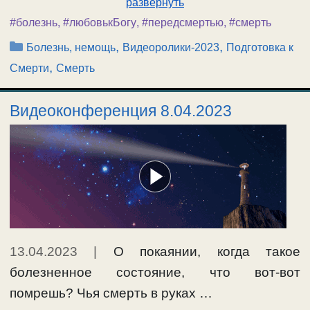
развернуть
#болезнь
,
#любовькБогу
,
#передсмертью
,
#смерть
Рубрики
,
,
Болезнь, немощь
Видеоролики-2023
Подготовка к
,
Смерти
Смерть
Видеоконференция 8.04.2023
13.04.2023
|
О покаянии, когда такое
болезненное состояние, что вот-вот
помрешь? Чья смерть в руках …