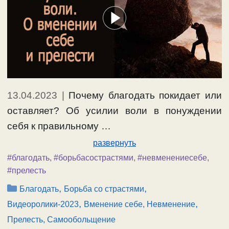
13.04.2023
|
Почему благодать покидает или
оставляет? Об усилии воли в понуждении
себя к правильному …
развернуть
#благодать
,
#борьбасострастями
,
#невменениесебе
,
#прелесть
Рубрики
,
,
Благодать
Борьба со страстями
,
,
Видеоролики-2023
Вменение себе, Невменение
Прелесть, Самообольщение