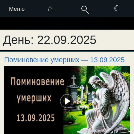
⌂
☾
Меню
Перейти
к
День:
22.09.2025
содержимому
Поминовение умерших — 13.09.2025