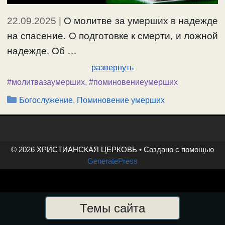
22.09.2025
|
О молитве за умерших в надежде
на спасение. О подготовке к смерти, и ложной
надежде. Об …
развернуть
#молитвазаумерших
,
#поминовениеумерших
Рубрики
Богослужение, Поминовение умерших
© 2026 ХРИСТИАНСКАЯ ЦЕРКОВЬ
• Создано с помощью
GeneratePress
Темы сайта