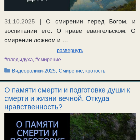
31.10.2025
|
О смирении перед Богом, и
воспитании его. О нраве евангельском. О
смирении ложном и …
развернуть
#плодыдуха
,
#смирение
Рубрики
,
Видеоролики-2025
Смирение, кротость
О памяти смерти и подготовке души к
смерти и жизни вечной. Откуда
нравственность?