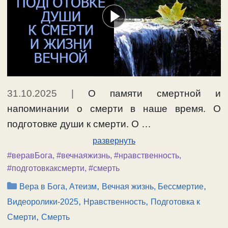
31.10.2025
|
О памяти смертной и
напоминании о смерти в наше время. О
подготовке души к смерти. О …
развернуть
#веравБога
,
#вечнаяжизнь
,
#нравственность
,
#подготовкаксмерти
,
#смерть
Рубрики
,
,
Вера в Бога, Атеизм
Вечная жизнь, Бессмертие
,
,
Видеоролики-2025
Нравственность
Подготовка к
,
Смерти
Смерть