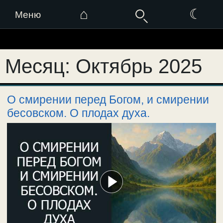
⌂
☾
Меню
Перейти
к
Месяц:
Октябрь 2025
содержимому
О смирении перед Богом, и смирении
бесовском. О плодах духа.