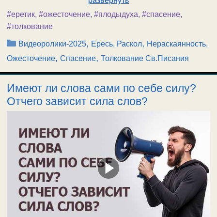
развернуть
#еретик
,
#ожесточение
,
#плодыдуха
,
#спасение
,
#толкование
Рубрики
,
,
Видеоролики-2025
Ересь, Раскол
Нераскаянность,
,
,
Ожесточение
Спасение
Толкование Св.Писания
Имеют ли слова сами по себе силу?
Отчего зависит сила слов?