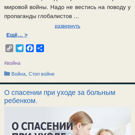
мировой войны. Надо не вестись на поводу у
пропаганды глобалистов …
развернуть
Ещё…
C
T
F
О
o
e
a
т
#война
p
l
c
п
y
e
e
р
Рубрики
,
Война
Стоп войне
L
g
b
а
i
r
o
в
О спасении при уходе за больным
n
a
o
и
ребенком.
k
m
k
т
ь