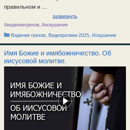
правильном и …
развернуть
#видениегрехов
,
#искушение
Рубрики
,
,
Видение грехов
Видеоролики-2025
Искушение
Имя Божие и имябожничество. Об
иисусовой молитве.