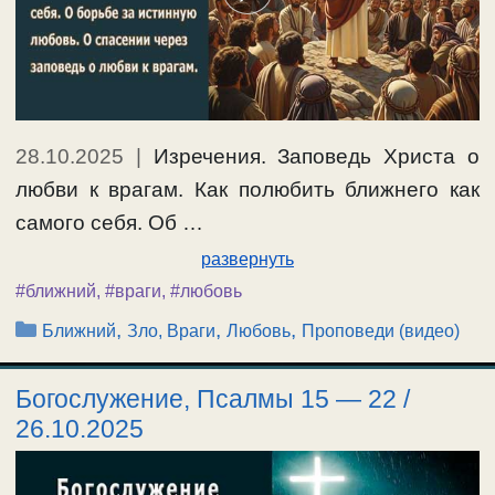
28.10.2025
|
Изречения. Заповедь Христа о
любви к врагам. Как полюбить ближнего как
самого себя. Об …
развернуть
#ближний
,
#враги
,
#любовь
Рубрики
,
,
,
Ближний
Зло, Враги
Любовь
Проповеди (видео)
Богослужение, Псалмы 15 — 22 /
26.10.2025