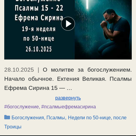
28.10.2025
|
О молитве за богослужением.
Начало обычное. Ектения Великая. Псалмы
Ефрема Сирина 15 — …
развернуть
#богослужение
,
#псалмыефремасирина
Рубрики
,
Богослужения, Псалмы
Недели по 50-нице, после
Троицы