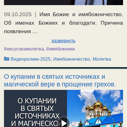
09.10.2025
|
Имя Божие и имябожничество.
Об именах Божиих и благодати. Причина
появления …
развернуть
#иисусовамолитва
,
#имябожники
Рубрики
,
,
Видеоролики-2025
Имябожничество
Молитва
О купании в святых источниках и
магической вере в прощение грехов.