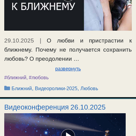
29.10.2025
|
О любви и пристрастии к
ближнему. Почему не получается сохранить
любовь? О преодолении …
развернуть
#ближний
,
#любовь
Рубрики
,
,
Ближний
Видеоролики-2025
Любовь
Видеоконференция 26.10.2025