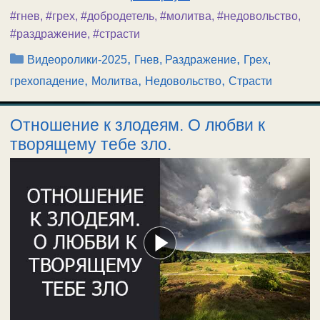
#гнев
,
#грех
,
#добродетель
,
#молитва
,
#недовольство
,
#раздражение
,
#страсти
Рубрики
,
,
Видеоролики-2025
Гнев, Раздражение
Грех,
,
,
,
грехопадение
Молитва
Недовольство
Страсти
Отношение к злодеям. О любви к
творящему тебе зло.