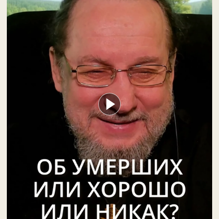
Ещё…
#имябожники