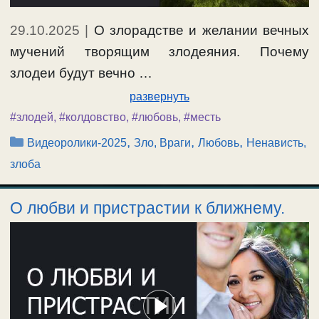
29.10.2025
|
О злорадстве и желании вечных
мучений творящим злодеяния. Почему
злодеи будут вечно …
развернуть
#злодей
,
#колдовство
,
#любовь
,
#месть
Рубрики
,
,
,
Видеоролики-2025
Зло, Враги
Любовь
Ненависть,
злоба
О любви и пристрастии к ближнему.