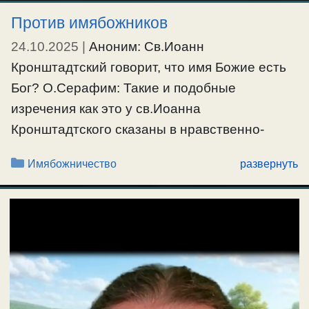
Против имябожников
24.10.2025
|
Аноним: Св.Иоанн
Кронштадтский говорит, что имя Божие есть
Бог? О.Серафим: Такие и подобные
изречения как это у св.Иоанна
Кронштадтского сказаны в нравственно-
аскетическом понимании и смысле, но не в
Рубрики
Имябожничество
развернуть
природном или догматическом. Благодать
Божия привлекается не произношением
имени Божия, а настроем духа с которым Его
произносят: «
Молитва
: Господи, Иисусе
Христе, Сыне Божий, помилуй меня, – есть
словесная молитва, …