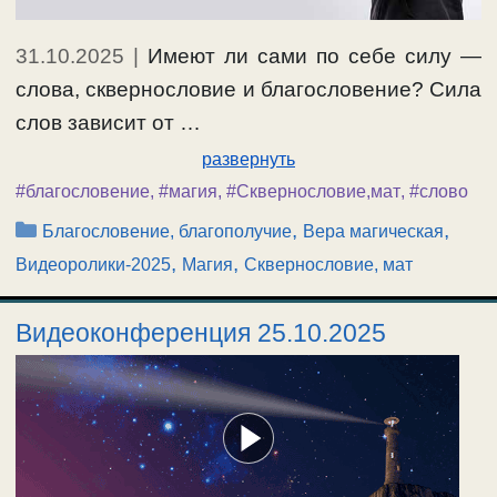
31.10.2025
|
Имеют ли сами по себе силу —
слова, сквернословие и благословение? Сила
слов зависит от …
развернуть
#благословение
,
#магия
,
#Сквернословие,мат
,
#слово
Рубрики
,
,
Благословение, благополучие
Вера магическая
,
,
Видеоролики-2025
Магия
Сквернословие, мат
Видеоконференция 25.10.2025