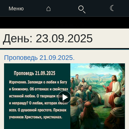
⌂
☾
Меню
Перейти
к
День:
23.09.2025
содержимому
Проповедь 21.09.2025.