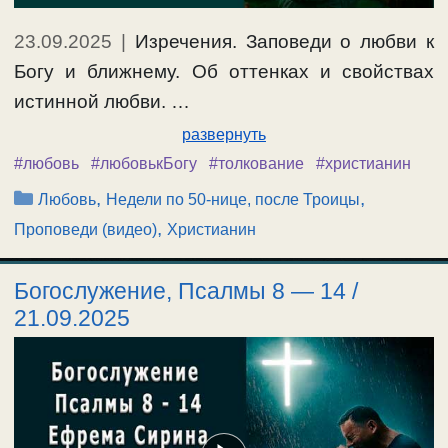
23.09.2025
|
Изречения. Заповеди о любви к
Богу и ближнему. Об оттенках и свойствах
истинной любви. …
развернуть
#любовь
#любовькБогу
#толкование
#христианин
Рубрики
,
,
Любовь
Недели по 50-нице, после Троицы
,
Проповеди (видео)
Христианин
Богослужение, Псалмы 8 — 14 /
21.09.2025