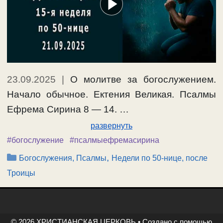
23.09.2025
|
О молитве за богослужением.
Начало обычное. Ектения Великая. Псалмы
Ефрема Сирина 8 — 14. …
развернуть
#богослужение
#псалмыефремасирина
Рубрики
,
Богослужения, Псалмы
Недели по 50-нице, после
Троицы
© 2026 ХРИСТИАНСКАЯ ЦЕРКОВЬ
• Создано с помощью