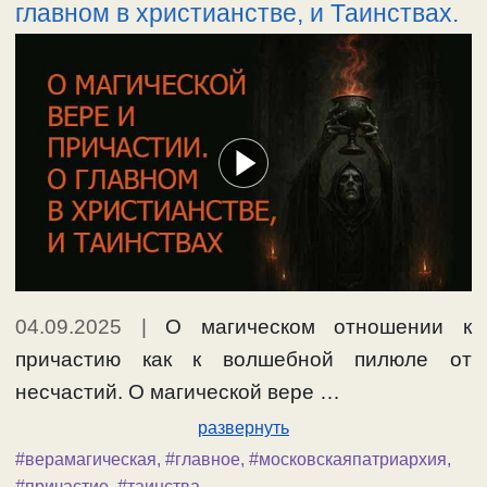
главном в христианстве, и Таинствах.
04.09.2025
|
О магическом отношении к
причастию как к волшебной пилюле от
несчастий. О магической вере …
развернуть
#верамагическая
,
#главное
,
#московскаяпатриархия
,
#причастие
,
#таинства