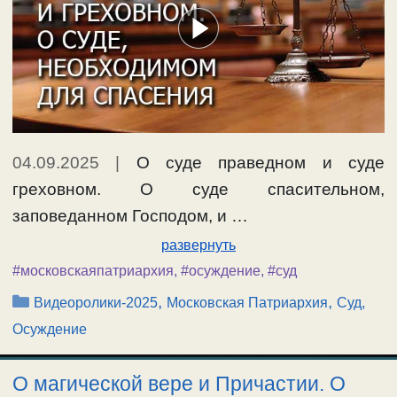
04.09.2025
|
О суде праведном и суде
греховном. О суде спасительном,
заповеданном Господом, и …
развернуть
#московскаяпатриархия
,
#осуждение
,
#суд
Рубрики
,
,
Видеоролики-2025
Московская Патриархия
Суд,
Осуждение
О магической вере и Причастии. О