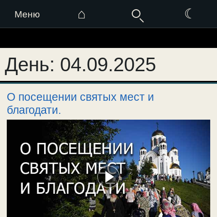
⌂
☾
Меню
Перейти
к
День:
04.09.2025
содержимому
О посещении святых мест и
благодати.