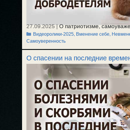
27.09.2025
|
О патриотизме, самоуваже
Рубрики
Видеоролики-2025
,
Вменение себе, Невмен
к своей душе по природе. О самооценк
Самоуверенность
взгляде на самого себя; об отношении
себя и иметь высокую самооценку, то д
О спасении на последние времен
приводящей к страстям или к добродет
Самоуважение, высокая самооценка и в
от депрессии; самое главное это доб
20.09.2025.