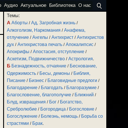
о
Аудио
Актуальное
Библиотека
О нас
Темы:
А
Аборты
/
Ад, Загробная жизнь
/
Алкоголизм, Наркомания
/
Анафема,
отлучение
/
Ангелы
/
Антихрист
/
Антихристов
дух
/
Антихристова печать
/
Апокалипсис
/
Апокрифы
/
Апостасия, отступление
/
Аскетизм, Подвижничество
/
Астрология
.
Б
Безнадежность, отчаяние
/
Беснование,
Одержимость
/
Бесы, демоны
/
Библия,
Писание
/
Бизнес
/
Благовидные предлоги
/
Благодарение
/
Благодать
/
Благоразумие
/
Благословение, благополучие
/
Ближний
/
Блуд, извращения
/
Бог
/
Богатство,
Сребролюбие
/
Богородица
/
Богословие
/
Богослужение
/
Болезнь, немощь
/
Борьба со
страстями
/
Брак
.