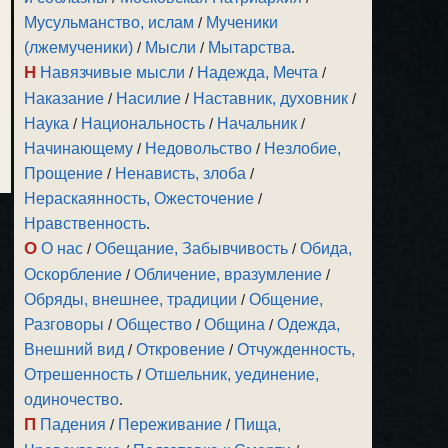
Мусульманство, ислам
/
Мученики
(лжемученики)
/
Мысли
/
Мытарства
.
Н
Навязчивые мысли
/
Надежда, Мечта
/
Наказание
/
Насилие
/
Наставник, духовник
/
Наука
/
Национальность
/
Начальник
/
Начинающему
/
Недовольство
/
Незлобие,
Прощение
/
Ненависть, злоба
/
Нераскаянность, Ожесточение
/
Нравственность
.
О
О нас
/
Обещание, Забывчивость
/
Обида,
Оскорбление
/
Обличение, вразумление
/
Обряды, внешнее, традиции
/
Общение,
Разговоры
/
Общество
/
Община
/
Одежда,
Внешний вид
/
Откровение
/
Отчужденность,
Отрешенность
/
Отшельник, уединение,
одиночество
.
П
Падения
/
Переживание
/
Пища,