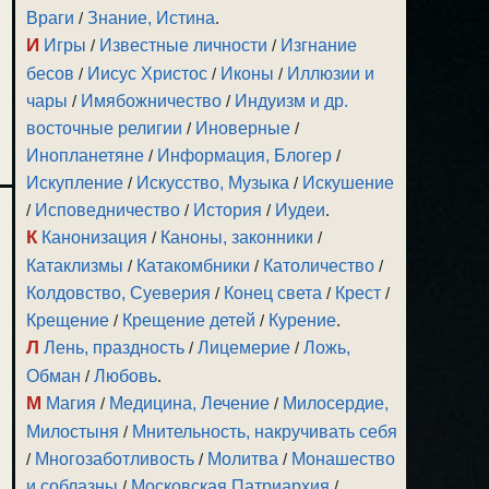
Враги
/
Знание, Истина
.
И
Игры
/
Известные личности
/
Изгнание
бесов
/
Иисус Христос
/
Иконы
/
Иллюзии и
чары
/
Имябожничество
/
Индуизм и др.
восточные религии
/
Иноверные
/
Инопланетяне
/
Информация, Блогер
/
Искупление
/
Искусство, Музыка
/
Искушение
/
Исповедничество
/
История
/
Иудеи
.
К
Канонизация
/
Каноны, законники
/
Катаклизмы
/
Катакомбники
/
Католичество
/
Колдовство, Суеверия
/
Конец света
/
Крест
/
Крещение
/
Крещение детей
/
Курение
.
Л
Лень, праздность
/
Лицемерие
/
Ложь,
Обман
/
Любовь
.
М
Магия
/
Медицина, Лечение
/
Милосердие,
Милостыня
/
Мнительность, накручивать себя
/
Многозаботливость
/
Молитва
/
Монашество
и соблазны
/
Московская Патриархия
/