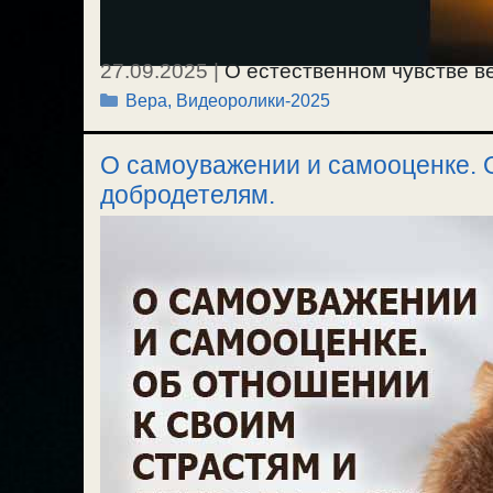
27.09.2025
|
О естественном чувстве вер
Рубрики
Вера
,
Видеоролики-2025
О самоуважении и самооценке. 
добродетелям.