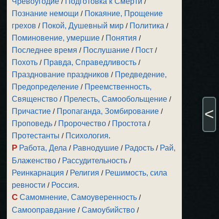
Чревоугодие
/
Подготовка к Смерти
/
Познание немощи
/
Покаяние, Прощение
грехов
/
Покой, Душевный мир
/
Политика
/
Поминовение, умершие
/
Понятия
/
Последнее время
/
Послушание
/
Пост
/
Похоть
/
Правда, Справедливость
/
Празднование праздников
/
Предведение,
Предопределение
/
Преемственность,
Священство
/
Прелесть, Самообольщение
/
<
Причастие
/
Пропаганда, Зомбирование
/
Проповедь
/
Пророчество
/
Простота
/
Протестанты
/
Психология
.
Р
Работа, Дела
/
Равнодушие
/
Радость
/
Рай,
Блаженство
/
Рассудительность
/
Реинкарнация
/
Религия
/
Решимость, сила
ревности
/
Россия
.
С
Самомнение, Самоуверенность
/
Самооправдание
/
Самоубийство
/