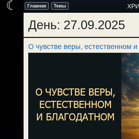
☾
Перейти
ХР
Главная
Темы
к
День:
27.09.2025
содержимому
О чувстве веры, естественном и