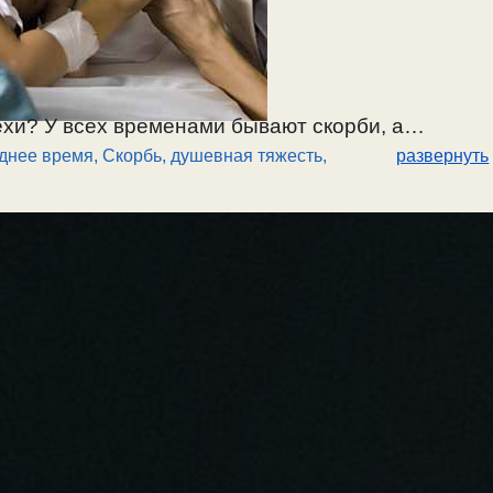
ехи? У всех временами бывают скорби, а
днее время
,
Скорбь, душевная тяжесть
,
развернуть
 скорбей люди находят сами через свои страсти
болезнях и скорбях для смирения, когда даются
из-за страстей. О правильном отношении к
ена болезнями и скорбями. / 20.09.2025.