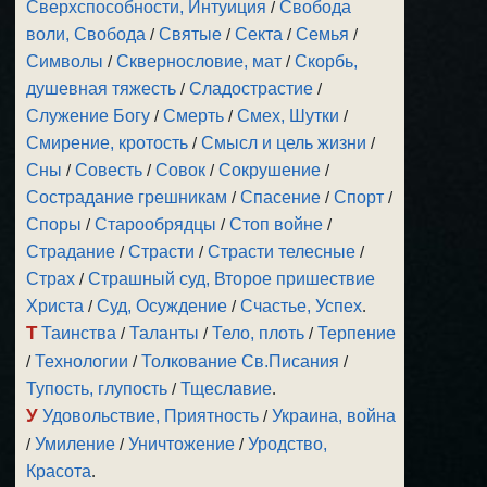
Сверхспособности, Интуиция
/
Свобода
воли, Свобода
/
Святые
/
Секта
/
Семья
/
Символы
/
Сквернословие, мат
/
Скорбь,
душевная тяжесть
/
Сладострастие
/
Служение Богу
/
Смерть
/
Смех, Шутки
/
Смирение, кротость
/
Смысл и цель жизни
/
Сны
/
Совесть
/
Совок
/
Сокрушение
/
Сострадание грешникам
/
Спасение
/
Спорт
/
Споры
/
Старообрядцы
/
Стоп войне
/
Страдание
/
Страсти
/
Страсти телесные
/
Страх
/
Страшный суд, Второе пришествие
Христа
/
Суд, Осуждение
/
Счастье, Успех
.
Т
Таинства
/
Таланты
/
Тело, плоть
/
Терпение
/
Технологии
/
Толкование Св.Писания
/
Тупость, глупость
/
Тщеславие
.
У
Удовольствие, Приятность
/
Украина, война
/
Умиление
/
Уничтожение
/
Уродство,
Красота
.