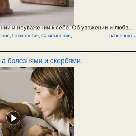
нии и неуважении к себе. Об уважении и любви
ение
,
Психология
,
Самомнение,
развернуть
е правильной и неправильной. О христианском
 к своим страстям и добродетелям. Если любить
ругие будут тебя любить? О низкой самооценке,
а болезнями и скорбями.
елям, и о высокой самооценке по психологии.
нешне крутой вид не избавляют от страстей и
родетельные душевные отношения с ближним. /