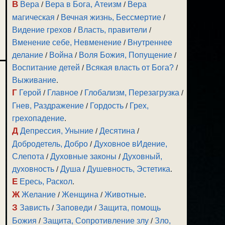
В
Вера
/
Вера в Бога, Атеизм
/
Вера
магическая
/
Вечная жизнь, Бессмертие
/
Видение грехов
/
Власть, правители
/
Вменение себе, Невменение
/
Внутреннее
делание
/
Война
/
Воля Божия, Попущение
/
Воспитание детей
/
Всякая власть от Бога?
/
Выживание
.
Г
Герой
/
Главное
/
Глобализм, Перезагрузка
/
Гнев, Раздражение
/
Гордость
/
Грех,
грехопадение
.
Д
Депрессия, Уныние
/
Десятина
/
Добродетель, Добро
/
Духовное вИдение,
Слепота
/
Духовные законы
/
Духовный,
духовность
/
Душа
/
Душевность, Эстетика
.
Е
Ересь, Раскол
.
Ж
Желание
/
Женщина
/
Животные
.
З
Зависть
/
Заповеди
/
Защита, помощь
Божия
/
Защита, Сопротивление злу
/
Зло,