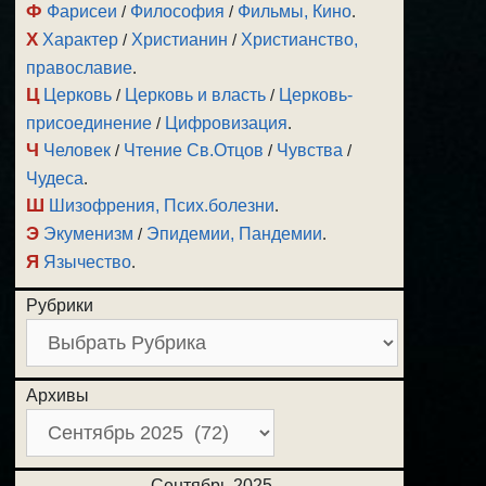
Ф
Фарисеи
/
Философия
/
Фильмы, Кино
.
Х
Характер
/
Христианин
/
Христианство,
православие
.
Ц
Церковь
/
Церковь и власть
/
Церковь-
присоединение
/
Цифровизация
.
Ч
Человек
/
Чтение Св.Отцов
/
Чувства
/
Чудеса
.
Ш
Шизофрения, Псих.болезни
.
Э
Экуменизм
/
Эпидемии, Пандемии
.
Я
Язычество
.
Рубрики
Архивы
Сентябрь 2025