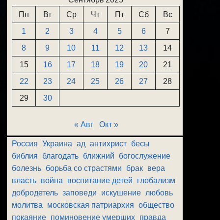
Пн
Вт
Ср
Чт
Пт
Сб
Вс
1
2
3
4
5
6
7
8
9
10
11
12
13
14
15
16
17
18
19
20
21
22
23
24
25
26
27
28
29
30
« Авг
Окт »
Россия
Украина
ад
антихрист
бесы
библия
благодать
ближний
богослужение
болезнь
борьба со страстями
брак
вера
власть
война
воспитание детей
глобализм
добродетель
заповеди
искушение
любовь
молитва
московская патриархия
общество
покаяние
поминовение умерших
правда