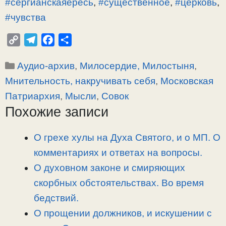
#сергианскаяересь
,
#существенное
,
#церковь
,
#чувства
C
T
F
О
o
e
a
т
Рубрики
Аудио-архив
,
Милосердие, Милостыня
,
p
l
c
п
y
e
e
р
Мнительность, накручивать себя
,
Московская
L
g
b
а
Патриархия
,
Мысли
,
Совок
i
r
o
в
Похожие записи
n
a
o
и
k
m
k
т
О грехе хулы на Духа Святого, и о МП. О
ь
комментариях и ответах на вопросы.
О духовном законе и смиряющих
скорбных обстоятельствах. Во время
бедствий.
О прощении должников, и искушении с