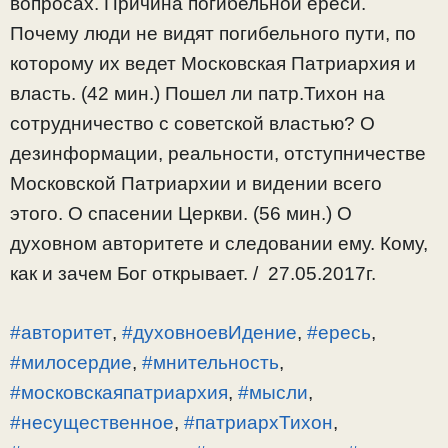
вопросах. Причина погибельной ереси.
Почему люди не видят погибельного пути, по
которому их ведет Московская Патриархия и
власть. (42 мин.) Пошел ли патр.Тихон на
сотрудничество с советской властью? О
дезинформации, реальности, отступничестве
Московской Патриархии и видении всего
этого. О спасении Церкви. (56 мин.) О
духовном авторитете и следовании ему. Кому,
как и зачем Бог открывает. / 27.05.2017г.
#авторитет
,
#духовноевИдение
,
#ересь
,
#милосердие
,
#мнительность
,
#московскаяпатриархия
,
#мысли
,
#несущественное
,
#патриархТихон
,