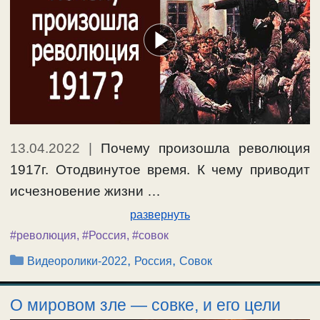
13.04.2022
|
Почему произошла революция
1917г. Отодвинутое время. К чему приводит
исчезновение жизни …
развернуть
#революция
,
#Россия
,
#совок
Рубрики
,
,
Видеоролики-2022
Россия
Совок
О мировом зле — совке, и его цели