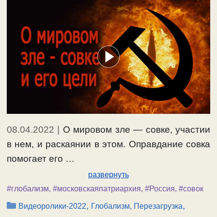
08.04.2022
|
О мировом зле — совке, участии
в нем, и раскаянии в этом. Оправдание совка
помогает его …
развернуть
#глобализм
,
#московскаяпатриархия
,
#Россия
,
#совок
Рубрики
,
,
Видеоролики-2022
Глобализм, Перезагрузка