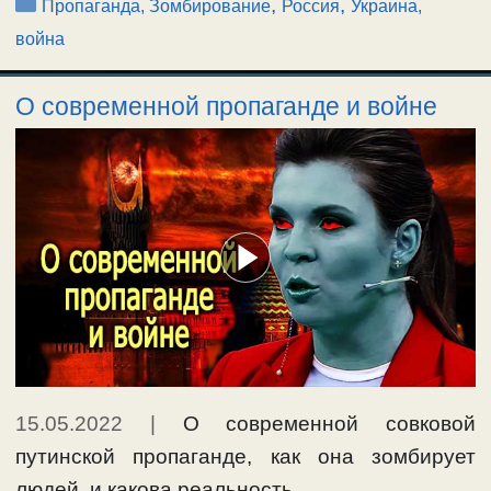
Рубрики
,
,
Пропаганда, Зомбирование
Россия
Украина,
война
О современной пропаганде и войне
15.05.2022
|
О современной совковой
путинской пропаганде, как она зомбирует
людей, и какова реальность …