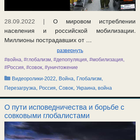
28.09.2022
|
О мировом истреблении
населения и российской мобилизации.
Миллионы пострадавших от …
развернуть
#война
,
#глобализм
,
#депопуляция
,
#мобилизация
,
#Россия
,
#совок
,
#уничтожение
Рубрики
,
,
Видеоролики-2022
Война
Глобализм,
,
,
,
Перезагрузка
Россия
Совок
Украина, война
О пути исповедничества и борьбе с
совковыми глобалистами