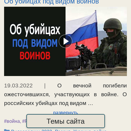
Об убийцах под видом воинов
19.03.2022
|
О вечной погибели
ожесточившихся, участвующих в войне. О
российских убийцах под видом …
развернуть
Темы сайта
#война
,
#Россия
,
#Украина