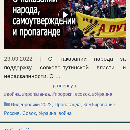
23.03.2022
|
О наказании народа за
поддержку совково-путинской власти и
нераскаянности. О …
развернуть
#война
,
#пропаганда
,
#пророки
,
#совок
,
#Украина
Рубрики
,
,
Видеоролики-2022
Пропаганда, Зомбирование
,
,
Россия
Совок
Украина, война