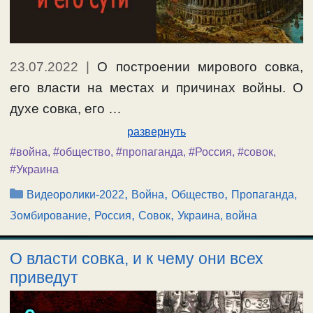
23.07.2022
|
О построении мирового совка,
его власти на местах и причинах войны. О
духе совка, его …
развернуть
#война
,
#общество
,
#пропаганда
,
#Россия
,
#совок
,
#Украина
Рубрики
,
,
,
Видеоролики-2022
Война
Общество
Пропаганда,
,
,
,
Зомбирование
Россия
Совок
Украина, война
О власти совка, и к чему они всех
приведут