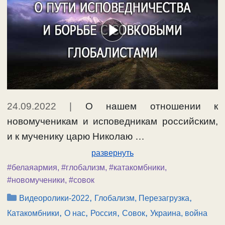
24.09.2022
|
О нашем отношении к
новомученикам и исповедникам российским,
и к мученику царю Николаю …
развернуть
#белаяармия
,
#глобализм
,
#катакомбники
,
#новомученики
,
#совок
Рубрики
,
,
Видеоролики-2022
Глобализм, Перезагрузка
,
,
,
,
Катакомбники
О нас
Россия
Совок
Украина, война