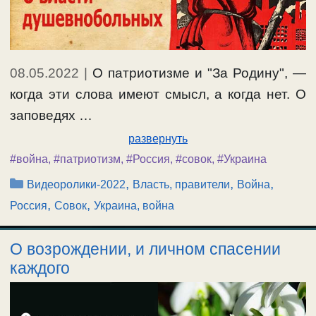
08.05.2022
|
О патриотизме и "За Родину", —
когда эти слова имеют смысл, а когда нет. О
заповедях …
развернуть
#война
,
#патриотизм
,
#Россия
,
#совок
,
#Украина
Рубрики
,
,
,
Видеоролики-2022
Власть, правители
Война
,
,
Россия
Совок
Украина, война
О возрождении, и личном спасении
каждого