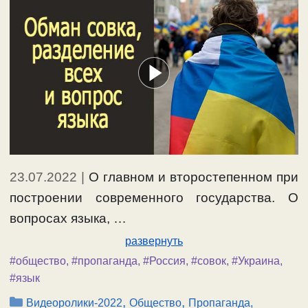
23.07.2022
|
О главном и второстепенном при
построении современного государства. О
вопросах языка, …
развернуть
#общество
,
#пропаганда
,
#Россия
,
#совок
,
#Украина
,
#язык
Рубрики
,
,
Видеоролики-2022
Общество
Пропаганда,