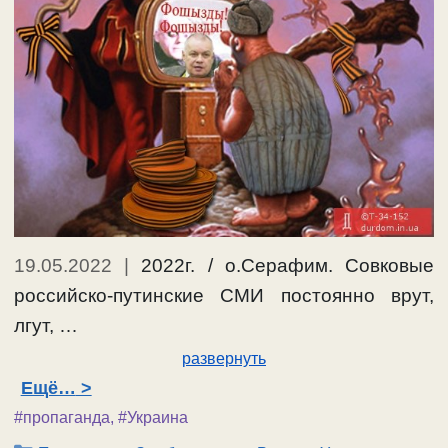
19.05.2022
|
2022г. / о.Серафим. Совковые
российско-путинские СМИ постоянно врут,
лгут, …
развернуть
Ещё…
#пропаганда
,
#Украина