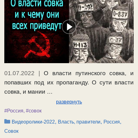
01.07.2022
|
О власти путинского совка, и
попавших под их пропаганду. О сути власти
совка, и мании …
развернуть
#Россия
,
#совок
Рубрики
,
,
,
Видеоролики-2022
Власть, правители
Россия
Совок