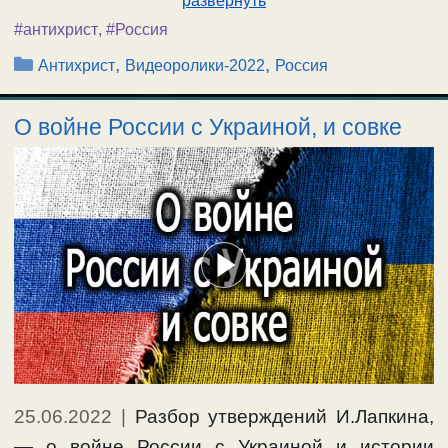
развернуть
#антихрист
,
#Россия
Рубрики
,
,
Антихрист
Видеоролики-2022
Россия
О войне России с Украиной, и совке
25.06.2022
|
Разбор утверждений И.Лапкина,
— о войне России с Украиной и истории