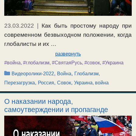
23.03.2022
|
Как быть простому народу при
современном безвыходном положении, когда
глобалисты и их …
развернуть
#война
,
#глобализм
,
#СвятаяРусь
,
#совок
,
#Украина
Рубрики
,
,
Видеоролики-2022
Война
Глобализм,
,
,
,
Перезагрузка
Россия
Совок
Украина, война
О наказании народа,
самоутверждении и пропаганде