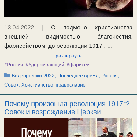
13.04.2022
|
О подмене христианства
внешней видимостью благочестия,
фарисейством, до революции 1917г. …
развернуть
#Россия
,
#Удерживающий
,
#фарисеи
Рубрики
,
,
,
Видеоролики-2022
Последнее время
Россия
,
Совок
Христианство, православие
Почему произошла революция 1917г?
Совок и возрождение Церкви