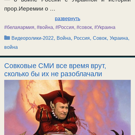
прор.Иеремии о …
развернуть
#белаяармия
,
#война
,
#Россия
,
#совок
,
#Украина
Рубрики
,
,
,
,
Видеоролики-2022
Война
Россия
Совок
Украина,
война
Совковые СМИ все время врут,
сколько бы их не разоблачали