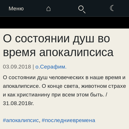
⌂
☾
Меню
Перейти
к
О состоянии душ во
содержимому
время апокалипсиса
03.09.2018
|
о.Серафим.
О состоянии душ человеческих в наше время и
апокалипсисе. О конце света, животном страхе
и как христианину при всем этом быть. /
31.08.2018г.
#апокалипсис
,
#последниевремена