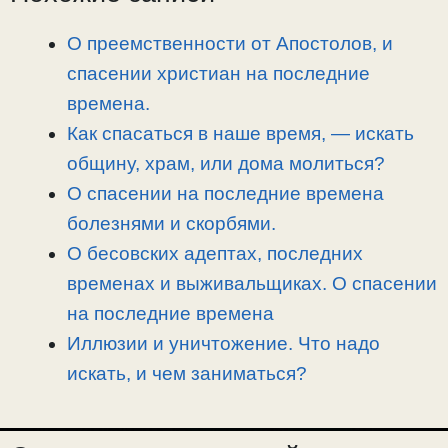
L
g
b
а
i
r
o
в
О преемственности от Апостолов, и
n
a
o
и
спасении христиан на последние
k
m
k
т
времена.
ь
Как спасаться в наше время, — искать
общину, храм, или дома молиться?
О спасении на последние времена
болезнями и скорбями.
О бесовских адептах, последних
временах и выживальщиках. О спасении
на последние времена
Иллюзии и уничтожение. Что надо
искать, и чем заниматься?