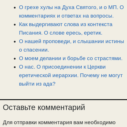
i
r
o
в
О грехе хулы на Духа Святого, и о МП. О
n
a
o
и
комментариях и ответах на вопросы.
k
m
k
т
Как выдергивают слова из контекста
ь
Писания. О слове ересь, еретик.
О нашей проповеди, и слышании истины
о спасении.
О моем делании и борьбе со страстями.
О нас. О присоединении к Церкви
еретической иерархии. Почему не могут
выйти из ада?
Оставьте комментарий
Для отправки комментария вам необходимо