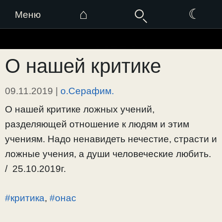
⌂
☾
Меню
Перейти
к
О нашей критике
содержимому
09.11.2019
|
о.Серафим.
О нашей критике ложных учений,
разделяющей отношение к людям и этим
учениям. Надо ненавидеть нечестие, страсти и
ложные учения, а души человеческие любить.
/ 25.10.2019г.
#критика
,
#онас