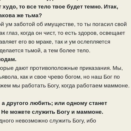
 худо, то все тело твое будет темно. Итак,
 какова же тьма?
ой ум заботой об имуществе, то ты погасил свой
к глаз, когда он чист, то есть здоров, освещает
тавляет его во мраке, так и ум ослепляется
делается тьмой, а тем более тело.
подам.
оторые дают противоположные приказания. Мы,
вола, как и свое чрево богом, но наш Бог по
ожем мы работать Богу, когда работаем маммоне.
 а другого любить; или одному станет
. Не можете служить Богу и маммоне.
едного невозможно служить Богу, ибо