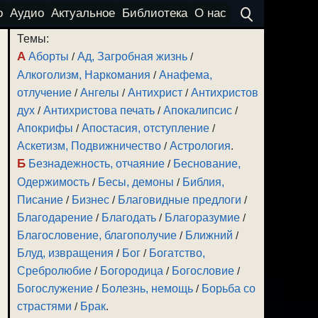
о
Аудио
Актуальное
Библиотека
О нас
Темы:
А
Аборты
/
Ад, Загробная жизнь
/
Алкоголизм, Наркомания
/
Анафема,
отлучение
/
Ангелы
/
Антихрист
/
Антихристов
дух
/
Антихристова печать
/
Апокалипсис
/
Апокрифы
/
Апостасия, отступление
/
Аскетизм, Подвижничество
/
Астрология
.
Б
Безнадежность, отчаяние
/
Беснование,
Одержимость
/
Бесы, демоны
/
Библия,
Писание
/
Бизнес
/
Благовидные предлоги
/
Благодарение
/
Благодать
/
Благоразумие
/
Благословение, благополучие
/
Ближний
/
Блуд, извращения
/
Бог
/
Богатство,
Сребролюбие
/
Богородица
/
Богословие
/
Богослужение
/
Болезнь, немощь
/
Борьба со
страстями
/
Брак
.