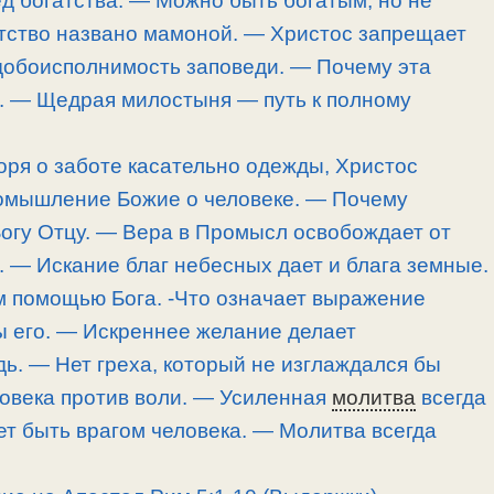
ед богатства. — Можно быть богатым, но не
тство названо мамоной. — Христос запрещает
Удобоисполнимость заповеди. — Почему эта
. — Щедрая милостыня — путь к полному
воря о заботе касательно одежды, Христос
омышление Божие о человеке. — Почему
огу Отцу. — Вера в Промысл освобождает от
 — Искание благ небесных дает и блага земные.
м помощью Бога. -Что означает выражение
ы его. — Искреннее желание делает
ь. — Нет греха, который не изглаждался бы
ловека против воли. — Усиленная
молитва
всегда
т быть врагом человека. — Молитва всегда