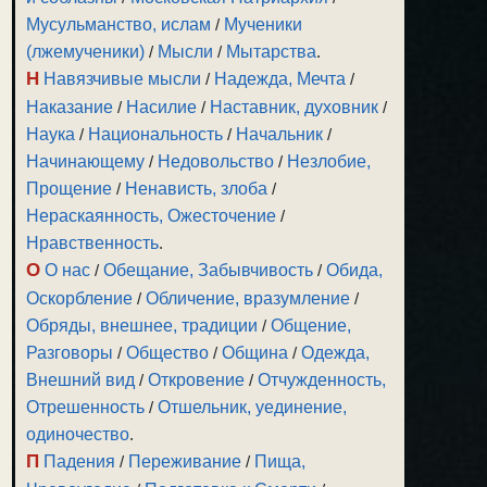
Мусульманство, ислам
/
Мученики
(лжемученики)
/
Мысли
/
Мытарства
.
Н
Навязчивые мысли
/
Надежда, Мечта
/
Наказание
/
Насилие
/
Наставник, духовник
/
Наука
/
Национальность
/
Начальник
/
Начинающему
/
Недовольство
/
Незлобие,
Прощение
/
Ненависть, злоба
/
Нераскаянность, Ожесточение
/
Нравственность
.
О
О нас
/
Обещание, Забывчивость
/
Обида,
Оскорбление
/
Обличение, вразумление
/
Обряды, внешнее, традиции
/
Общение,
Разговоры
/
Общество
/
Община
/
Одежда,
Внешний вид
/
Откровение
/
Отчужденность,
Отрешенность
/
Отшельник, уединение,
одиночество
.
П
Падения
/
Переживание
/
Пища,