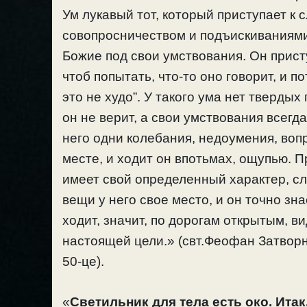
Ум лукавый тот, который приступает к 
совопросничеством и подъискиваниями.
Божие под свои умствования. Он приступ
чтоб попытать, что-то оно говорит, и п
это не худо”. У такого ума нет тверды
он не верит, а свои умствования всегда
него одни колебания, недоумения, вопр
месте, и ходит он впотьмах, ощупью. П
имеет свой определенный характер, с
вещи у него свое место, и он точно зна
ходит, значит, по дорогам открытым, в
настоящей цели.» (свт.Феофан Затворн
50-це).
«
Светильник для тела есть око. Итак,