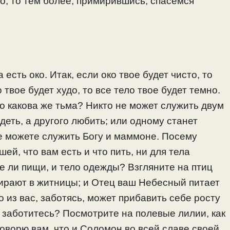
о, то тем более, примирившись, спасемся
 есть око. Итак, если око твое будет чисто, то
 твое будет худо, то все тело твое будет темно.
 то какова же тьма? Никто не может служить двум
деть, а другого любить; или одному станет
Не можете служить Богу и маммоне. Посему
ей, что вам есть и что пить, ни для тела
е ли пищи, и тело одежды? Взгляните на птиц
обирают в житницы; и Отец ваш Небесный питает
о из вас, заботясь, может прибавить себе росту
о заботитесь? Посмотрите на полевые лилии, как
 говорю вам, что и Соломон во всей славе своей