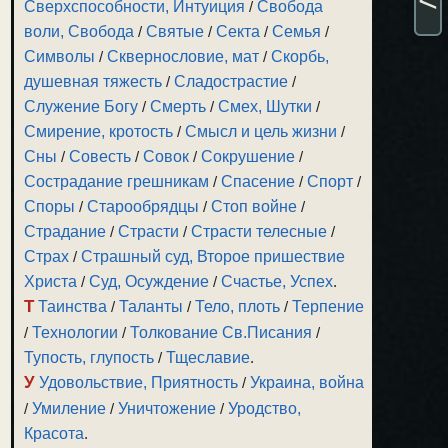
Сверхспособности, Интуиция
/
Свобода
воли, Свобода
/
Святые
/
Секта
/
Семья
/
Символы
/
Сквернословие, мат
/
Скорбь,
душевная тяжесть
/
Сладострастие
/
Служение Богу
/
Смерть
/
Смех, Шутки
/
Смирение, кротость
/
Смысл и цель жизни
/
Сны
/
Совесть
/
Совок
/
Сокрушение
/
Сострадание грешникам
/
Спасение
/
Спорт
/
Споры
/
Старообрядцы
/
Стоп войне
/
Страдание
/
Страсти
/
Страсти телесные
/
Страх
/
Страшный суд, Второе пришествие
Христа
/
Суд, Осуждение
/
Счастье, Успех
.
Т
Таинства
/
Таланты
/
Тело, плоть
/
Терпение
/
Технологии
/
Толкование Св.Писания
/
Тупость, глупость
/
Тщеславие
.
У
Удовольствие, Приятность
/
Украина, война
/
Умиление
/
Уничтожение
/
Уродство,
Красота
.