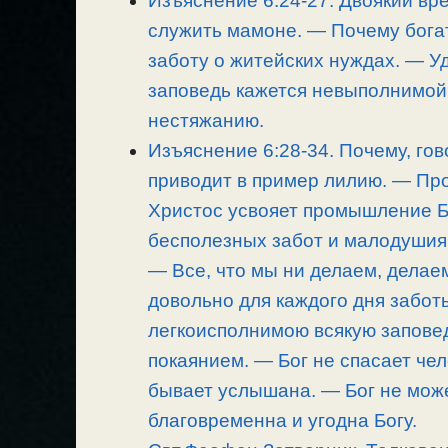
Изъяснение 6:24-27. Двоякий вр
служить мамоне. — Почему бога
заботу о житейских нуждах. — 
заповедь кажется невыполнимой
нестяжанию.
Изъяснение 6:28-34. Почему, го
приводит в пример лилию. — Пр
Христос усвояет промышление Б
бесполезных забот и малодушия.
— Все, что мы ни делаем, делае
довольно для каждого дня забот
легкоисполнимою всякую заповед
покаянием. — Бог не спасает че
бывает услышана. — Бог не може
благовременна и угодна Богу.