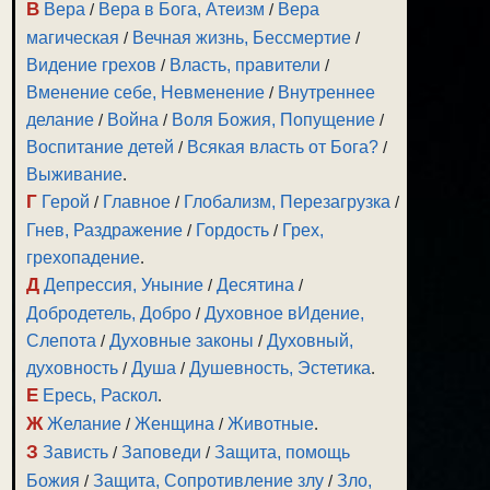
В
Вера
/
Вера в Бога, Атеизм
/
Вера
магическая
/
Вечная жизнь, Бессмертие
/
Видение грехов
/
Власть, правители
/
Вменение себе, Невменение
/
Внутреннее
делание
/
Война
/
Воля Божия, Попущение
/
Воспитание детей
/
Всякая власть от Бога?
/
Выживание
.
Г
Герой
/
Главное
/
Глобализм, Перезагрузка
/
Гнев, Раздражение
/
Гордость
/
Грех,
грехопадение
.
Д
Депрессия, Уныние
/
Десятина
/
Добродетель, Добро
/
Духовное вИдение,
Слепота
/
Духовные законы
/
Духовный,
духовность
/
Душа
/
Душевность, Эстетика
.
Е
Ересь, Раскол
.
Ж
Желание
/
Женщина
/
Животные
.
З
Зависть
/
Заповеди
/
Защита, помощь
Божия
/
Защита, Сопротивление злу
/
Зло,