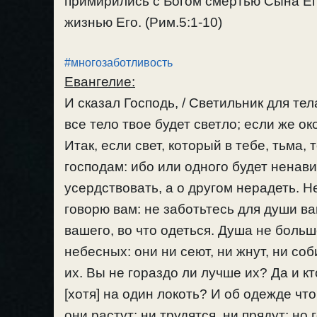
примирились с Богом смертью Сына Ег
жизнью Его. (Рим.5:1-10)
#многозаботливость
Евангелие:
И сказал Господь, / Светильник для тела
все тело твое будет светло; если же око
Итак, если свет, который в тебе, тьма,
господам: ибо или одного будет ненави
усердствовать, а о другом нерадеть. 
говорю вам: не заботьтесь для души ваш
вашего, во что одеться. Душа не больш
небесных: они ни сеют, ни жнут, ни с
их. Вы не гораздо ли лучше их? Да и кт
[хотя] на один локоть? И об одежде чт
они растут: ни трудятся, ни прядут; но