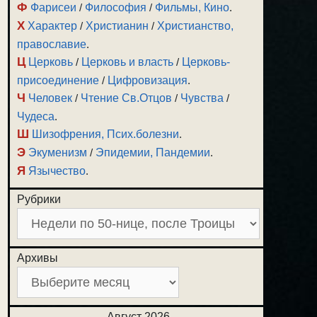
Ф
Фарисеи
/
Философия
/
Фильмы, Кино
.
Х
Характер
/
Христианин
/
Христианство,
православие
.
Ц
Церковь
/
Церковь и власть
/
Церковь-
присоединение
/
Цифровизация
.
Ч
Человек
/
Чтение Св.Отцов
/
Чувства
/
Чудеса
.
Ш
Шизофрения, Псих.болезни
.
Э
Экуменизм
/
Эпидемии, Пандемии
.
Я
Язычество
.
Рубрики
Архивы
Август 2026