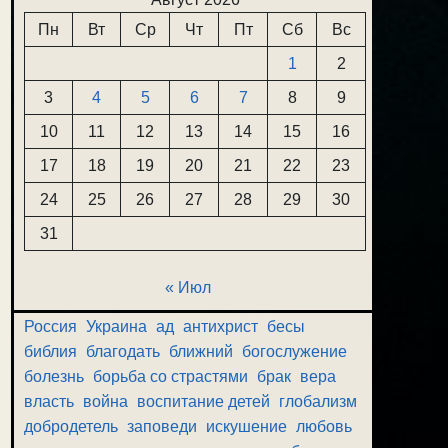
Пн
Вт
Ср
Чт
Пт
Сб
Вс
1
2
3
4
5
6
7
8
9
10
11
12
13
14
15
16
17
18
19
20
21
22
23
24
25
26
27
28
29
30
31
« Июл
Россия
Украина
ад
антихрист
бесы
библия
благодать
ближний
богослужение
болезнь
борьба со страстями
брак
вера
власть
война
воспитание детей
глобализм
добродетель
заповеди
искушение
любовь