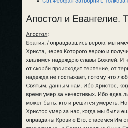
Свт.Феофан Затворник. Толкован
Апостол и Евангелие. 
Апостол
:
Братия, / оправдавшись верою, мы име
Христа, через Которого верою и получи
хвалимся надеждою славы Божией. И не
от скорби происходит терпение, от тер
надежда не постыжает, потому что лю
Святым, данным нам. Ибо Христос, ко
время умер за нечестивых. Ибо едва ли
может быть, кто и решится умереть. Но
Христос умер за нас, когда мы были е
оправданы Кровию Его, спасемся Им от