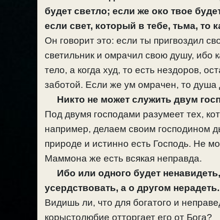
будет светло; если же око твое будет
если свет, который в тебе, тьма, то
Он говорит это: если ты пригвоздил св
светильник и омрачил свою душу, ибо ка
тело, а когда худ, то есть нездоров, ос
заботой. Если же ум омрачен, то душа 
Никто не может служить двум гос
Под двумя господами разумеет тех, к
например, делаем своим господином дья
природе и истинно есть Господь. Не м
Маммона же есть всякая неправда.
Ибо или одного будет ненавидеть,
усердствовать, а о другом нерадеть
Видишь ли, что для богатого и неправ
корыстолюбие отторгает его от Бога?