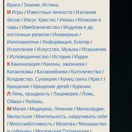
Враги
/
Знание, Истина
.
И
Игры
/
Известные личности
/
Изгнание
бесов
/
Иисус Христос
/
Иконы
/
Иллюзии и
чары
/
Имябожничество
/
Индуизм и др.
восточные религии
/
Иноверные
/
Инопланетяне
/
Информация, Блогер
/
Искупление
/
Искусство, Музыка
/
Искушение
/
Исповедничество
/
История
/
Иудеи
.
К
Канонизация
/
Каноны, законники
/
Катаклизмы
/
Катакомбники
/
Католичество
/
Колдовство, Суеверия
/
Конец света
/
Крест
/
Крещение
/
Крещение детей
/
Курение
.
Л
Лень, праздность
/
Лицемерие
/
Ложь,
Обман
/
Любовь
.
М
Магия
/
Медицина, Лечение
/
Милосердие,
Милостыня
/
Мнительность, накручивать себя
/
Многозаботливость
/
Молитва
/
Монашество
и соблазны
/
Московская Патриархия
/