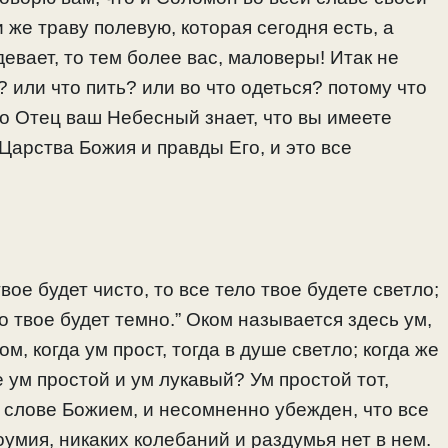
ли же траву полевую, которая сегодня есть, а
девает, то тем более вас, маловеры! Итак не
? или что пить? или во что одеться? потому что
то Отец ваш Небесный знает, что вы имеете
Царства Божия и правды Его, и это все
 твое будет чисто, то все тело твое будете светло;
ло твое будет темно.” Оком называется здесь ум,
м, когда ум прост, тогда в душе светло; когда же
е ум простой и ум лукавый? Ум простой тот,
в слове Божием, и несомненно убежден, что все
роумия, никаких колебаний и раздумья нет в нем.