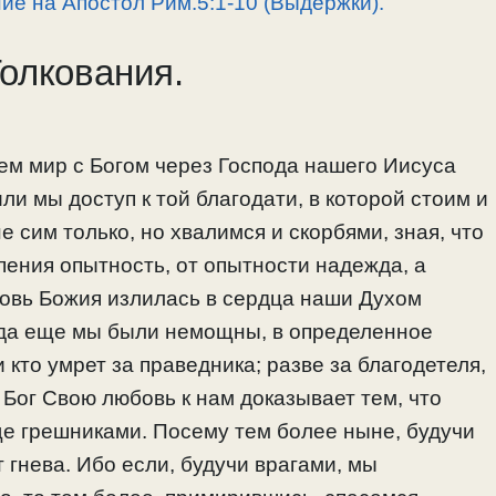
ие на Апостол Рим.5:1-10 (Выдержки).
Толкования.
ем мир с Богом через Господа нашего Иисуса
ли мы доступ к той благодати, в которой стоим и
 сим только, но хвалимся и скорбями, зная, что
пения опытность, от опытности надежда, а
бовь Божия излилась в сердца наши Духом
гда еще мы были немощны, в определенное
 кто умрет за праведника; разве за благодетеля,
 Бог Свою любовь к нам доказывает тем, что
ще грешниками. Посему тем более ныне, будучи
 гнева. Ибо если, будучи врагами, мы