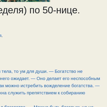
еделя) по 50-нице.
я
.
 тела, то ум для души. — Богатство не
т него ожидает. — Оно делает его неспособным
Как можно истребить вожделение богатства. —
жна служить препятствием к собиранию