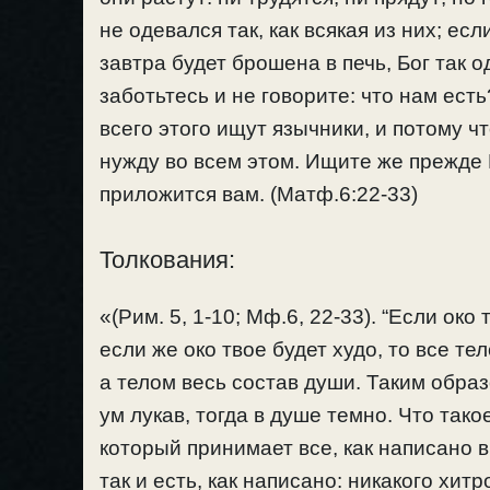
не одевался так, как всякая из них; ес
завтра будет брошена в печь, Бог так о
заботьтесь и не говорите: что нам есть
всего этого ищут язычники, и потому ч
нужду во всем этом. Ищите же прежде 
приложится вам. (Матф.6:22-33)
Толкования:
«(Рим. 5, 1-10; Мф.6, 22-33). “Если око
если же око твое будет худо, то все те
а телом весь состав души. Таким образо
ум лукав, тогда в душе темно. Что тако
который принимает все, как написано 
так и есть, как написано: никакого хит