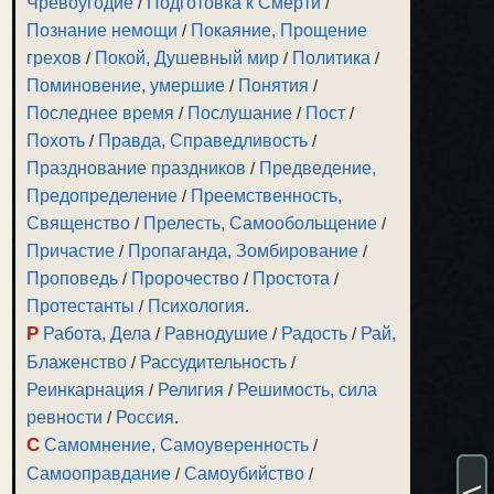
Чревоугодие
/
Подготовка к Смерти
/
Познание немощи
/
Покаяние, Прощение
грехов
/
Покой, Душевный мир
/
Политика
/
Поминовение, умершие
/
Понятия
/
Последнее время
/
Послушание
/
Пост
/
Похоть
/
Правда, Справедливость
/
Празднование праздников
/
Предведение,
Предопределение
/
Преемственность,
Священство
/
Прелесть, Самообольщение
/
Причастие
/
Пропаганда, Зомбирование
/
Проповедь
/
Пророчество
/
Простота
/
Протестанты
/
Психология
.
Р
Работа, Дела
/
Равнодушие
/
Радость
/
Рай,
Блаженство
/
Рассудительность
/
Реинкарнация
/
Религия
/
Решимость, сила
ревности
/
Россия
.
С
Самомнение, Самоуверенность
/
Самооправдание
/
Самоубийство
/
<