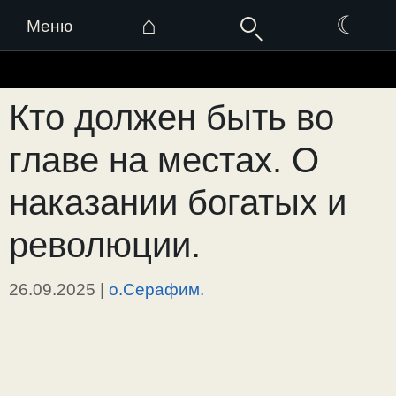
⌂
☾
Меню
Перейти
к
Кто должен быть во
содержимому
главе на местах. О
наказании богатых и
революции.
26.09.2025
|
о.Серафим.