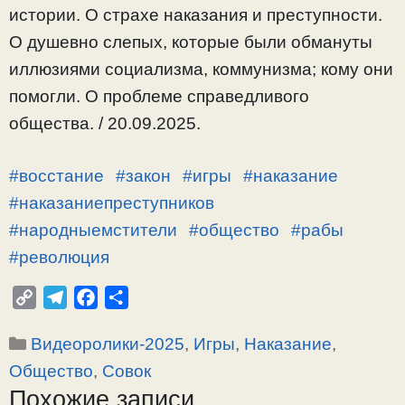
истории. О страхе наказания и преступности.
О душевно слепых, которые были обмануты
иллюзиями социализма, коммунизма; кому они
помогли. О проблеме справедливого
общества. / 20.09.2025.
#восстание
#закон
#игры
#наказание
#наказаниепреступников
#народныемстители
#общество
#рабы
#революция
C
T
F
О
o
e
a
т
Рубрики
Видеоролики-2025
,
Игры
,
Наказание
,
p
l
c
п
y
e
e
р
Общество
,
Совок
L
g
b
а
Похожие записи