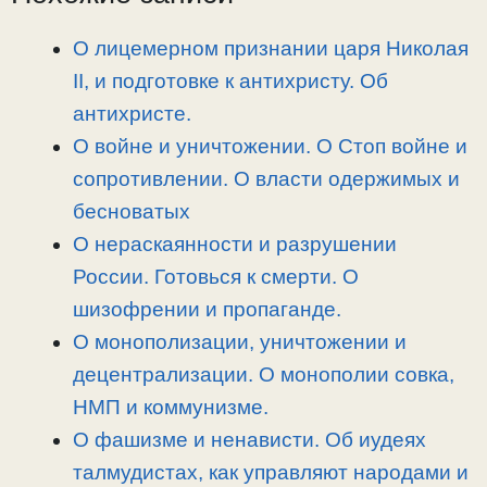
i
r
o
в
n
a
o
и
О лицемерном признании царя Николая
k
m
k
т
II, и подготовке к антихристу. Об
ь
антихристе.
О войне и уничтожении. О Стоп войне и
сопротивлении. О власти одержимых и
бесноватых
О нераскаянности и разрушении
России. Готовься к смерти. О
шизофрении и пропаганде.
О монополизации, уничтожении и
децентрализации. О монополии совка,
НМП и коммунизме.
О фашизме и ненависти. Об иудеях
талмудистах, как управляют народами и