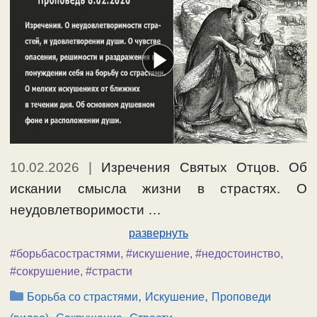
10.02.2026
|
Изречения Святых Отцов. Об
искании смысла жизни в страстях. О
неудовлетворимости …
развернуть
#борьбасострастями
,
#искушение
,
#недостоинство
,
#сокрушение
,
#страсти
Рубрики
,
,
Борьба со страстями
Искушение
Проповеди