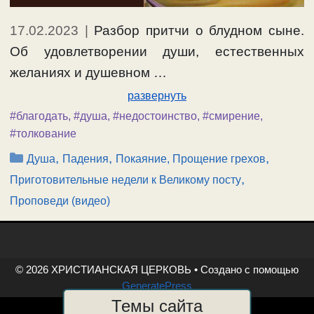
17.02.2023
|
Разбор притчи о блудном сыне.
Об удовлетворении души, естественных
желаниях и душевном …
развернуть
#благодать
,
#душа
,
#недостоинство
,
#смирение
,
#толкование
Рубрики
,
,
,
Душа
Падения
Покаяние, Прощение грехов
,
Приготовительные недели к Великому посту
Проповеди (видео)
© 2026 ХРИСТИАНСКАЯ ЦЕРКОВЬ
• Создано с помощью
GeneratePress
Темы сайта