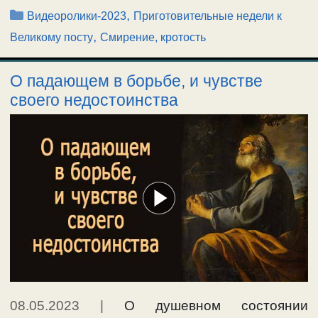
Рубрики
,
Видеоролики-2023
Приготовительные недели к
,
Великому посту
Смирение, кротость
О падающем в борьбе, и чувстве
своего недостоинства
08.05.2023
|
О душевном состоянии