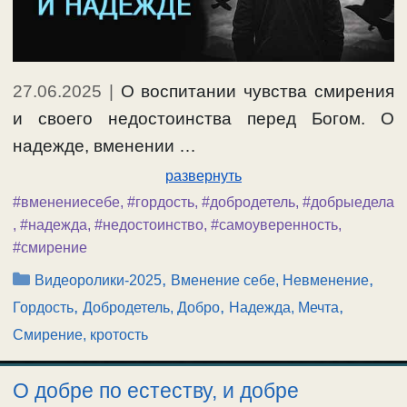
27.06.2025
|
О воспитании чувства смирения
и своего недостоинства перед Богом. О
надежде, вменении …
развернуть
#вменениесебе
,
#гордость
,
#добродетель
,
#добрыедела
,
#надежда
,
#недостоинство
,
#самоуверенность
,
#смирение
Рубрики
,
,
Видеоролики-2025
Вменение себе, Невменение
,
,
,
Гордость
Добродетель, Добро
Надежда, Мечта
Смирение, кротость
О добре по естеству, и добре