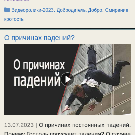
Рубрики
,
,
Видеоролики-2023
Добродетель, Добро
Смирение,
кротость
О причинах падений?
13.07.2023
|
О причинах постоянных падений.
Почему Господь попускает падения? О случае