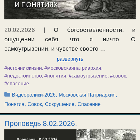
20.02.2026
|
О богооставленности, и
ощущении себя, что я ничто. О
самоугрызении, и чувстве своего …
развернуть
#источникжизни
,
#московскаяпатриархия
,
#недостоинство
,
#понятия
,
#самоугрызение
,
#совок
,
#спасение
Рубрики
,
,
Видеоролики-2026
Московская Патриархия
,
,
,
Понятия
Совок
Сокрушение
Спасение
Проповедь 8.02.2026.