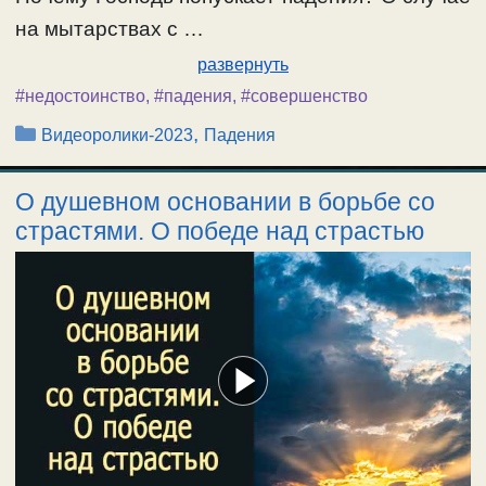
на мытарствах с …
развернуть
#недостоинство
,
#падения
,
#совершенство
Рубрики
,
Видеоролики-2023
Падения
О душевном основании в борьбе со
страстями. О победе над страстью