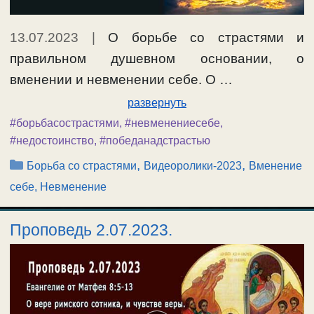
13.07.2023
|
О борьбе со страстями и
правильном душевном основании, о
вменении и невменении себе. О …
развернуть
#борьбасострастями
,
#невменениесебе
,
#недостоинство
,
#победанадстрастью
Рубрики
,
,
Борьба со страстями
Видеоролики-2023
Вменение
себе, Невменение
Проповедь 2.07.2023.