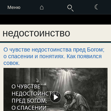
⌂
☾
Меню
Перейти
к
недостоинство
содержимому
О чувстве недостоинства пред Богом;
о спасении и понятиях. Как появился
совок.