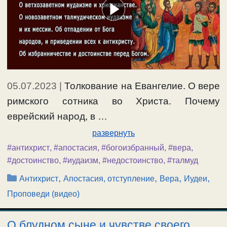
05.07.2023
|
Толкование на Евангелие. О вере
римского сотника во Христа. Почему
еврейский народ, в …
развернуть
#антихрист
,
#апостасия
,
#богоизбранный
,
#вера
,
#достоинство
,
#иудаизм
,
#недостоинство
,
#талмуд
Рубрики
,
,
,
,
Антихрист
Апостасия, отступление
Вера
Иудеи
Проповеди (видео)
О блудном сыне и чувстве своего