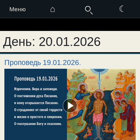
⌂
☾
Меню
Перейти
к
День:
20.01.2026
содержимому
Проповедь 19.01.2026.