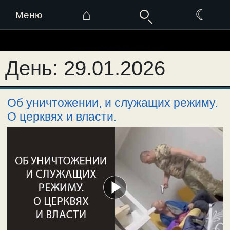
⌂
☾
Меню
Перейти
к
День:
29.01.2026
содержимому
Об уничтожении, и служащих режиму.
О церквях и власти.