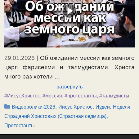
29.01.2026
|
Об ожидании мессии как земного
царя фарисеями и талмудистами. Христа
много раз хотели …
развернуть
#ИисусХристос
,
#мессия
,
#протестанты
,
#талмудисты
Рубрики
,
,
,
Видеоролики-2026
Иисус Христос
Иудеи
Неделя
,
Страданий Христовых (Страстная седмица)
Протестанты