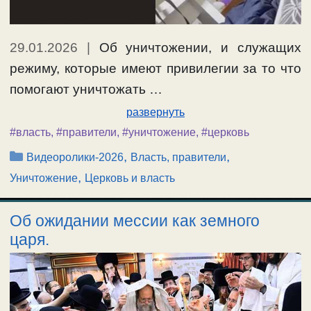
29.01.2026
|
Об уничтожении, и служащих
режиму, которые имеют привилегии за то что
помогают уничтожать …
развернуть
#власть
,
#правители
,
#уничтожение
,
#церковь
Рубрики
,
,
Видеоролики-2026
Власть, правители
,
Уничтожение
Церковь и власть
Об ожидании мессии как земного
царя.