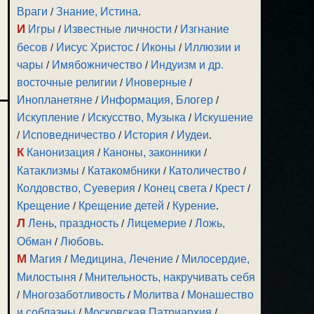
Враги
/
Знание, Истина
.
И
Игры
/
Известные личности
/
Изгнание
бесов
/
Иисус Христос
/
Иконы
/
Иллюзии и
чары
/
Имябожничество
/
Индуизм и др.
восточные религии
/
Иноверные
/
Инопланетяне
/
Информация, Блогер
/
Искупление
/
Искусство, Музыка
/
Искушение
/
Исповедничество
/
История
/
Иудеи
.
К
Канонизация
/
Каноны, законники
/
Катаклизмы
/
Катакомбники
/
Католичество
/
Колдовство, Суеверия
/
Конец света
/
Крест
/
Крещение
/
Крещение детей
/
Курение
.
Л
Лень, праздность
/
Лицемерие
/
Ложь,
Обман
/
Любовь
.
М
Магия
/
Медицина, Лечение
/
Милосердие,
Милостыня
/
Мнительность, накручивать себя
/
Многозаботливость
/
Молитва
/
Монашество
и соблазны
/
Московская Патриархия
/