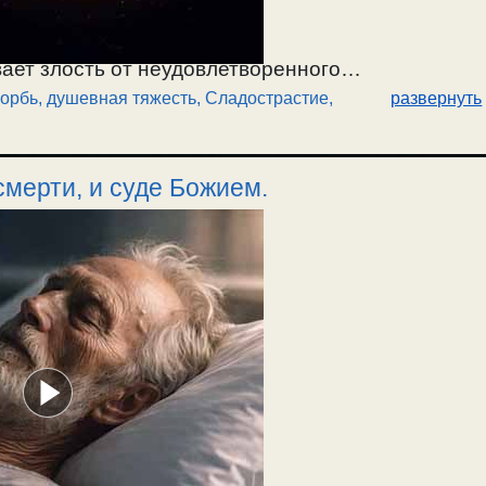
вает злость от неудовлетворенного
орбь, душевная тяжесть
,
Сладострастие
,
развернуть
и страдание в борьбе со сладострастием; кто
 мучиться и страдать. Такова природа страсти, —
ему мы хорошо видим страсти ближних, а свои
мерти, и суде Божием.
ближний меня искушает? Почему демон меня
искушать? Благодать просвещает наши душевные
ногие не хотят их видеть. / 17.01.2026.