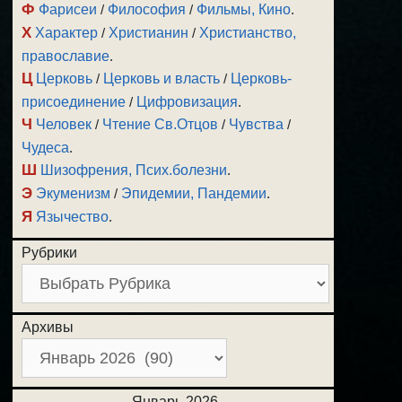
Ф
Фарисеи
/
Философия
/
Фильмы, Кино
.
Х
Характер
/
Христианин
/
Христианство,
православие
.
Ц
Церковь
/
Церковь и власть
/
Церковь-
присоединение
/
Цифровизация
.
Ч
Человек
/
Чтение Св.Отцов
/
Чувства
/
Чудеса
.
Ш
Шизофрения, Псих.болезни
.
Э
Экуменизм
/
Эпидемии, Пандемии
.
Я
Язычество
.
Рубрики
Архивы
Январь 2026