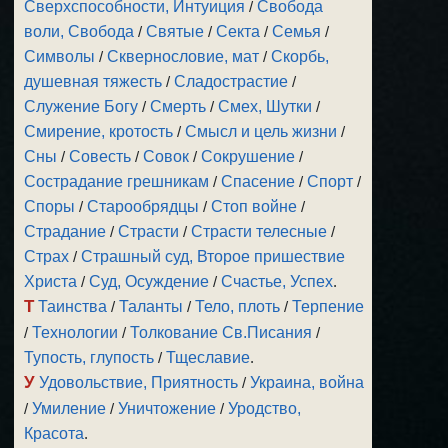
Сверхспособности, Интуиция
/
Свобода
воли, Свобода
/
Святые
/
Секта
/
Семья
/
Символы
/
Сквернословие, мат
/
Скорбь,
душевная тяжесть
/
Сладострастие
/
Служение Богу
/
Смерть
/
Смех, Шутки
/
Смирение, кротость
/
Смысл и цель жизни
/
Сны
/
Совесть
/
Совок
/
Сокрушение
/
Сострадание грешникам
/
Спасение
/
Спорт
/
Споры
/
Старообрядцы
/
Стоп войне
/
Страдание
/
Страсти
/
Страсти телесные
/
Страх
/
Страшный суд, Второе пришествие
Христа
/
Суд, Осуждение
/
Счастье, Успех
.
Т
Таинства
/
Таланты
/
Тело, плоть
/
Терпение
/
Технологии
/
Толкование Св.Писания
/
Тупость, глупость
/
Тщеславие
.
У
Удовольствие, Приятность
/
Украина, война
/
Умиление
/
Уничтожение
/
Уродство,
Красота
.