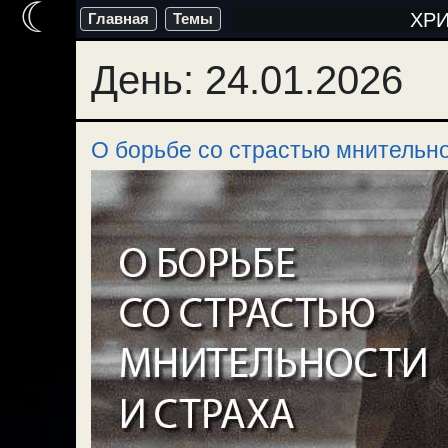
☾
Перейти
ХР
Главная
Темы
к
День:
24.01.2026
содержимому
О борьбе со страстью мнительно