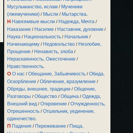
Мусульманство, ислам
/
Мученики
(лжемученики)
/
Мысли
/
Мытарства
.
Н
Навязчивые мысли
/
Надежда, Мечта
/
Наказание
/
Насилие
/
Наставник, духовник
/
Наука
/
Национальность
/
Начальник
/
Начинающему
/
Недовольство
/
Незлобие,
Прощение
/
Ненависть, злоба
/
Нераскаянность, Ожесточение
/
Нравственность
.
О
О нас
/
Обещание, Забывчивость
/
Обида,
Оскорбление
/
Обличение, вразумление
/
Обряды, внешнее, традиции
/
Общение,
Разговоры
/
Общество
/
Община
/
Одежда,
Внешний вид
/
Откровение
/
Отчужденность,
Отрешенность
/
Отшельник, уединение,
одиночество
.
П
Падения
/
Переживание
/
Пища,