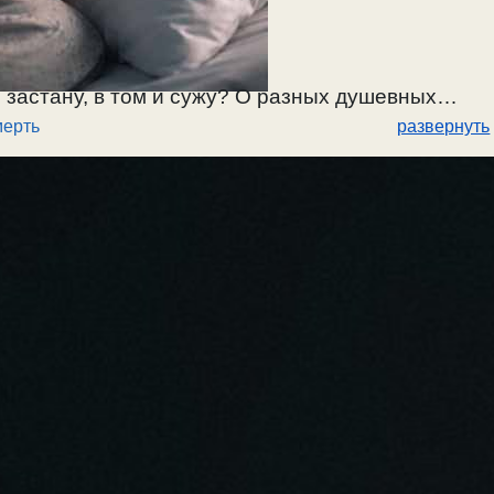
 застану, в том и сужу? О разных душевных
ерть
развернуть
ющихся со страстями. Об умирающих в надежде
тью, а потом пал, и умер, — он погиб или нет? О
жении души
смерть
застанет человека, таков суд