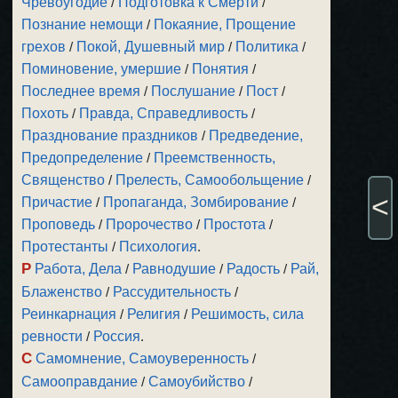
Чревоугодие
/
Подготовка к Смерти
/
Познание немощи
/
Покаяние, Прощение
грехов
/
Покой, Душевный мир
/
Политика
/
Поминовение, умершие
/
Понятия
/
Последнее время
/
Послушание
/
Пост
/
Похоть
/
Правда, Справедливость
/
Празднование праздников
/
Предведение,
Предопределение
/
Преемственность,
Священство
/
Прелесть, Самообольщение
/
<
Причастие
/
Пропаганда, Зомбирование
/
Проповедь
/
Пророчество
/
Простота
/
Протестанты
/
Психология
.
Р
Работа, Дела
/
Равнодушие
/
Радость
/
Рай,
Блаженство
/
Рассудительность
/
Реинкарнация
/
Религия
/
Решимость, сила
ревности
/
Россия
.
С
Самомнение, Самоуверенность
/
Самооправдание
/
Самоубийство
/