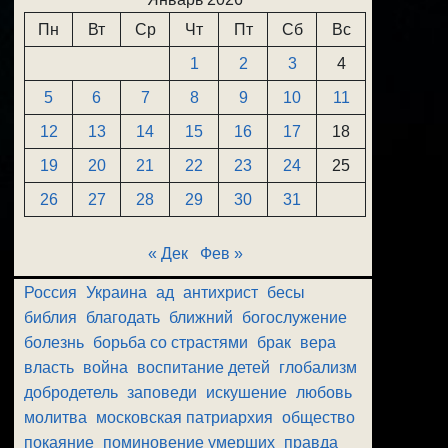
Пн
Вт
Ср
Чт
Пт
Сб
Вс
1
2
3
4
5
6
7
8
9
10
11
12
13
14
15
16
17
18
19
20
21
22
23
24
25
26
27
28
29
30
31
« Дек
Фев »
Россия
Украина
ад
антихрист
бесы
библия
благодать
ближний
богослужение
болезнь
борьба со страстями
брак
вера
власть
война
воспитание детей
глобализм
добродетель
заповеди
искушение
любовь
молитва
московская патриархия
общество
покаяние
поминовение умерших
правда