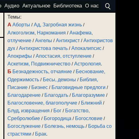
о
Аудио
Актуальное
Библиотека
О нас
Темы:
А
Аборты
/
Ад, Загробная жизнь
/
Алкоголизм, Наркомания
/
Анафема,
отлучение
/
Ангелы
/
Антихрист
/
Антихристов
дух
/
Антихристова печать
/
Апокалипсис
/
Апокрифы
/
Апостасия, отступление
/
Аскетизм, Подвижничество
/
Астрология
.
Б
Безнадежность, отчаяние
/
Беснование,
Одержимость
/
Бесы, демоны
/
Библия,
Писание
/
Бизнес
/
Благовидные предлоги
/
Благодарение
/
Благодать
/
Благоразумие
/
Благословение, благополучие
/
Ближний
/
Блуд, извращения
/
Бог
/
Богатство,
Сребролюбие
/
Богородица
/
Богословие
/
Богослужение
/
Болезнь, немощь
/
Борьба со
страстями
/
Брак
.