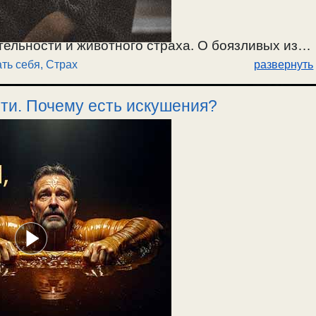
тельности и животного страха. О боязливых из
ть себя
,
Страх
развернуть
 и как его не допустить? Об одержимости
 этим. Надо не бояться скорби в борьбе со
сти. Почему есть искушения?
17.01.2026.