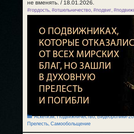
не вменять. / 18.01.2026.
#гордость
,
#отшельничество
,
#подвиг
,
#подвиж
Рубрики
Аскетизм, Подвижничество
,
Видеоролики-20
Прелесть, Самообольщение