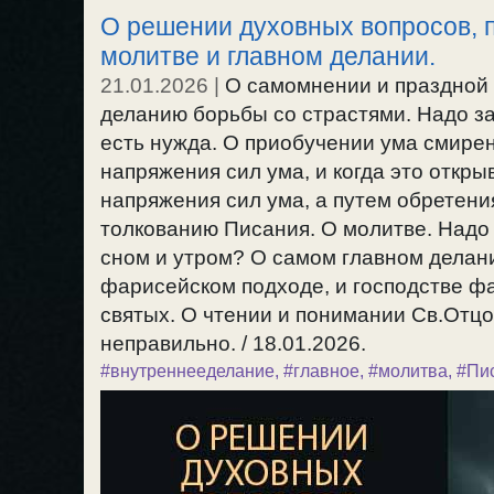
О решении духовных вопросов, 
молитве и главном делании.
21.01.2026
|
О самомнении и праздной
деланию борьбы со страстями. Надо з
есть нужда. О приобучении ума смире
напряжения сил ума, и когда это откры
напряжения сил ума, а путем обретения
толкованию Писания. О молитве. Надо 
сном и утром? О самом главном делани
фарисейском подходе, и господстве фа
святых. О чтении и понимании Св.Отцо
неправильно. / 18.01.2026.
#внутреннееделание
,
#главное
,
#молитва
,
#Пи