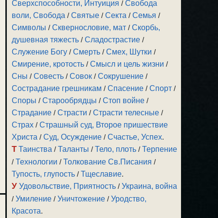
Сверхспособности, Интуиция
/
Свобода
воли, Свобода
/
Святые
/
Секта
/
Семья
/
Символы
/
Сквернословие, мат
/
Скорбь,
душевная тяжесть
/
Сладострастие
/
Служение Богу
/
Смерть
/
Смех, Шутки
/
Смирение, кротость
/
Смысл и цель жизни
/
Сны
/
Совесть
/
Совок
/
Сокрушение
/
Сострадание грешникам
/
Спасение
/
Спорт
/
Споры
/
Старообрядцы
/
Стоп войне
/
Страдание
/
Страсти
/
Страсти телесные
/
Страх
/
Страшный суд, Второе пришествие
Христа
/
Суд, Осуждение
/
Счастье, Успех
.
Т
Таинства
/
Таланты
/
Тело, плоть
/
Терпение
/
Технологии
/
Толкование Св.Писания
/
Тупость, глупость
/
Тщеславие
.
У
Удовольствие, Приятность
/
Украина, война
/
Умиление
/
Уничтожение
/
Уродство,
Красота
.