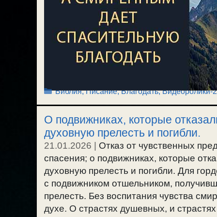
Рубрики
Библия, Писание
,
Благодать
,
Видеоролики-
О подвижниках, которые отказали
духовную прелесть и погибли.
21.01.2026
|
Отказ от чувственных пред
спасения; о подвижниках, которые отка
духовную прелесть и погибли. Для гор
с подвижником отшельником, получивш
прелесть. Без воспитания чувства смир
духе. О страстях душевных, и страстя