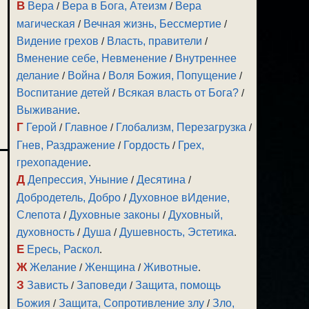
В
Вера
/
Вера в Бога, Атеизм
/
Вера
магическая
/
Вечная жизнь, Бессмертие
/
Видение грехов
/
Власть, правители
/
Вменение себе, Невменение
/
Внутреннее
делание
/
Война
/
Воля Божия, Попущение
/
Воспитание детей
/
Всякая власть от Бога?
/
Выживание
.
Г
Герой
/
Главное
/
Глобализм, Перезагрузка
/
Гнев, Раздражение
/
Гордость
/
Грех,
грехопадение
.
Д
Депрессия, Уныние
/
Десятина
/
Добродетель, Добро
/
Духовное вИдение,
Слепота
/
Духовные законы
/
Духовный,
духовность
/
Душа
/
Душевность, Эстетика
.
Е
Ересь, Раскол
.
Ж
Желание
/
Женщина
/
Животные
.
З
Зависть
/
Заповеди
/
Защита, помощь
Божия
/
Защита, Сопротивление злу
/
Зло,