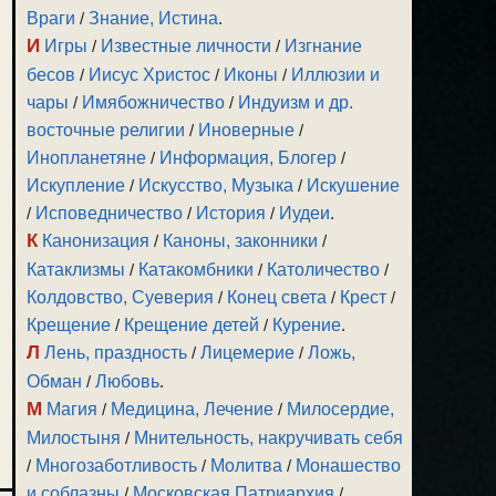
Враги
/
Знание, Истина
.
И
Игры
/
Известные личности
/
Изгнание
бесов
/
Иисус Христос
/
Иконы
/
Иллюзии и
чары
/
Имябожничество
/
Индуизм и др.
восточные религии
/
Иноверные
/
Инопланетяне
/
Информация, Блогер
/
Искупление
/
Искусство, Музыка
/
Искушение
/
Исповедничество
/
История
/
Иудеи
.
К
Канонизация
/
Каноны, законники
/
Катаклизмы
/
Катакомбники
/
Католичество
/
Колдовство, Суеверия
/
Конец света
/
Крест
/
Крещение
/
Крещение детей
/
Курение
.
Л
Лень, праздность
/
Лицемерие
/
Ложь,
Обман
/
Любовь
.
М
Магия
/
Медицина, Лечение
/
Милосердие,
Милостыня
/
Мнительность, накручивать себя
/
Многозаботливость
/
Молитва
/
Монашество
и соблазны
/
Московская Патриархия
/