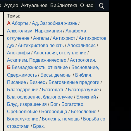
о
Аудио
Актуальное
Библиотека
О нас
Темы:
А
Аборты
/
Ад, Загробная жизнь
/
Алкоголизм, Наркомания
/
Анафема,
отлучение
/
Ангелы
/
Антихрист
/
Антихристов
дух
/
Антихристова печать
/
Апокалипсис
/
Апокрифы
/
Апостасия, отступление
/
Аскетизм, Подвижничество
/
Астрология
.
Б
Безнадежность, отчаяние
/
Беснование,
Одержимость
/
Бесы, демоны
/
Библия,
Писание
/
Бизнес
/
Благовидные предлоги
/
Благодарение
/
Благодать
/
Благоразумие
/
Благословение, благополучие
/
Ближний
/
Блуд, извращения
/
Бог
/
Богатство,
Сребролюбие
/
Богородица
/
Богословие
/
Богослужение
/
Болезнь, немощь
/
Борьба со
страстями
/
Брак
.