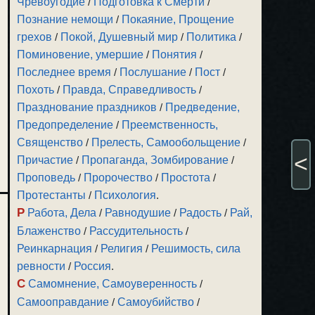
Чревоугодие
/
Подготовка к Смерти
/
Познание немощи
/
Покаяние, Прощение
грехов
/
Покой, Душевный мир
/
Политика
/
Поминовение, умершие
/
Понятия
/
Последнее время
/
Послушание
/
Пост
/
Похоть
/
Правда, Справедливость
/
Празднование праздников
/
Предведение,
Предопределение
/
Преемственность,
Священство
/
Прелесть, Самообольщение
/
<
Причастие
/
Пропаганда, Зомбирование
/
Проповедь
/
Пророчество
/
Простота
/
Протестанты
/
Психология
.
Р
Работа, Дела
/
Равнодушие
/
Радость
/
Рай,
Блаженство
/
Рассудительность
/
Реинкарнация
/
Религия
/
Решимость, сила
ревности
/
Россия
.
С
Самомнение, Самоуверенность
/
Самооправдание
/
Самоубийство
/