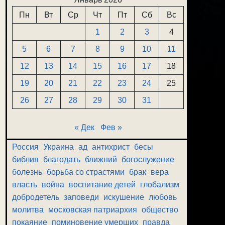
Пн
Вт
Ср
Чт
Пт
Сб
Вс
1
2
3
4
5
6
7
8
9
10
11
12
13
14
15
16
17
18
19
20
21
22
23
24
25
26
27
28
29
30
31
« Дек
Фев »
Россия
Украина
ад
антихрист
бесы
библия
благодать
ближний
богослужение
болезнь
борьба со страстями
брак
вера
власть
война
воспитание детей
глобализм
добродетель
заповеди
искушение
любовь
молитва
московская патриархия
общество
покаяние
поминовение умерших
правда