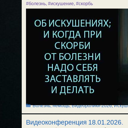
#болезнь
,
#искушение
,
#скорбь
Рубрики
Болезнь, немощь
,
Видеоролики-2026
,
Искуш
Видеоконференция 18.01.2026.