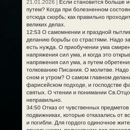
21.01.2026
|
Если становится больше и
путем? Когда при болезненном состоян
отсюда скорбь; как правильно проходи
великих делах.
12:53 О самомнении и праздной пытли
деланию борьбы со страстями. Надо з
есть нужда. О приобучении ума смире
напряжения сил ума, и когда это откры
напряжения сил ума, а путем обретения
толкованию Писания. О молитве. Надо 
сном и утром? О самом главном делани
фарисейском подходе, и господстве фа
святых. О чтении и понимании Св.Отцо
неправильно.
34:50 Отказ от чувственных предметов 
подвижниках, которые отказались от вс
и погибли. Для гордого одиночное жит