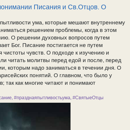
понимании Писания и Св.Отцов. О
 пытливости ума, которые мешают внутреннему
аниматься решением проблемы, когда в этом
нию. О решении духовных вопросов путем
вает Бог. Писание постигается не путем
 чистоты чувств. О подходе к изучению и
ли читать молитвы перед едой и после, перед
и, которым надо заниматься в течении дня. О
рисейских понятий. О главном, что было у
в; так как многие читают и понимают
сание
,
#празднаяпытливостьума
,
#СвятыеОтцы