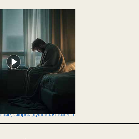
ение
,
Скорбь, душевная тяжесть