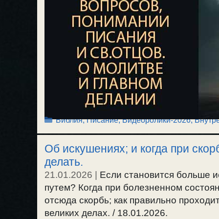
Рубрики
Библия, Писание
,
Видеоролики-2026
,
Внутр
Об искушениях; и когда при скор
делать.
21.01.2026
|
Если становится больше и
путем? Когда при болезненном состоян
отсюда скорбь; как правильно проходи
великих делах. / 18.01.2026.