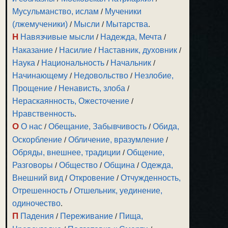
Мусульманство, ислам
/
Мученики
(лжемученики)
/
Мысли
/
Мытарства
.
Н
Навязчивые мысли
/
Надежда, Мечта
/
Наказание
/
Насилие
/
Наставник, духовник
/
Наука
/
Национальность
/
Начальник
/
Начинающему
/
Недовольство
/
Незлобие,
Прощение
/
Ненависть, злоба
/
Нераскаянность, Ожесточение
/
Нравственность
.
О
О нас
/
Обещание, Забывчивость
/
Обида,
Оскорбление
/
Обличение, вразумление
/
Обряды, внешнее, традиции
/
Общение,
Разговоры
/
Общество
/
Община
/
Одежда,
Внешний вид
/
Откровение
/
Отчужденность,
Отрешенность
/
Отшельник, уединение,
одиночество
.
П
Падения
/
Переживание
/
Пища,