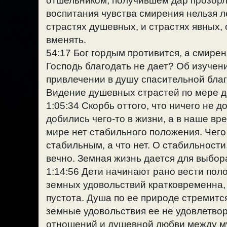
отшельником, получившем дар прозорл
воспитания чувства смирения нельзя ле
страстях душевных, и страстях явных,
вменять.
54:17 Бог гордым противится, а смире
Господь благодать не дает? Об изучен
привлечении в душу спасительной благ
Видение душевных страстей по мере д
1:05:34 Скорбь оттого, что ничего не д
добились чего-то в жизни, а в наше вр
мире нет стабильного положения. Чего
стабильным, а что нет. О стабильности
вечно. Земная жизнь дается для выбор
1:14:56 Дети начинают рано вести пол
земных удовольствий кратковременна,
пустота. Душа по ее природе стремитс
земные удовольствия ее не удовлетвор
отношений и душевной любви между му