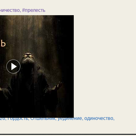
ничество
,
#прелесть
26
,
Гордость
,
Отшельник, уединение, одиночество
,