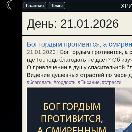
☾
Перейти
ХР
Главная
Темы
к
День:
21.01.2026
содержимому
Бог гордым противится, а смире
21.01.2026
|
Бог гордым противится, а
где Господь благодать не дает? Об из
О привлечении в душу спасительной бл
Видение душевных страстей по мере де
#благодать
,
#гордость
,
#Писание
,
#страсти