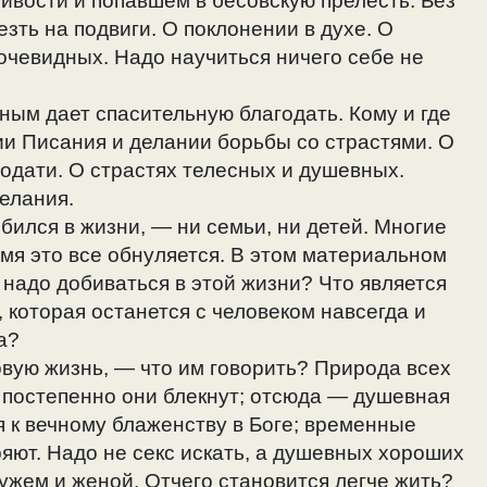
ивости и попавшем в бесовскую прелесть. Без
зть на подвиги. О поклонении в духе. О
 очевидных. Надо научиться ничего себе не
нным дает спасительную благодать. Кому и где
ии Писания и делании борьбы со страстями. О
одати. О страстях телесных и душевных.
елания.
обился в жизни, — ни семьи, ни детей. Многие
емя это все обнуляется. В этом материальном
 надо добиваться в этой жизни? Что является
, которая останется с человеком навсегда и
а?
овую жизнь, — что им говорить? Природа всех
 постепенно они блекнут; отсюда — душевная
я к вечному блаженству в Боге; временные
яют. Надо не секс искать, а душевных хороших
жем и женой. Отчего становится легче жить?