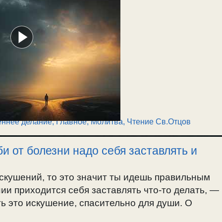
еннее делание
,
Главное
,
Молитва
,
Чтение Св.Отцов
би от болезни надо себя заставлять и
скушений, то это значит ты идешь правильным
ии приходится себя заставлять что-то делать, —
ть это искушение, спасительно для души. О