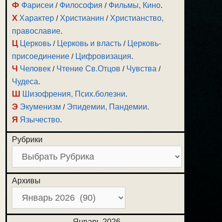
Ф
Фарисеи
/
Философия
/
Фильмы, Кино
.
Х
Характер
/
Христианин
/
Христианство,
православие
.
Ц
Церковь
/
Церковь и власть
/
Церковь-
присоединение
/
Цифровизация
.
Ч
Человек
/
Чтение Св.Отцов
/
Чувства
/
Чудеса
.
Ш
Шизофрения, Псих.болезни
.
Э
Экуменизм
/
Эпидемии, Пандемии
.
Я
Язычество
.
Рубрики
Архивы
Январь 2026