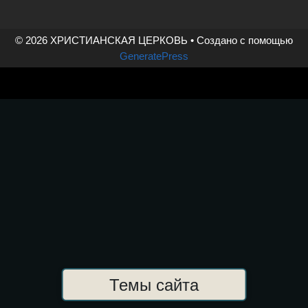
чтобы не возвращаться на туже блевотину
(Притч. 26,11).» (Свт.Григорий …
© 2026 ХРИСТИАНСКАЯ ЦЕРКОВЬ
• Создано с помощью
GeneratePress
Ещё…
#крещение
Темы сайта