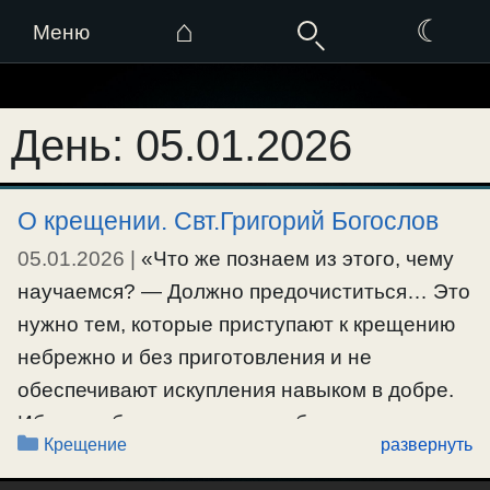
⌂
☾
Меню
Перейти
к
День:
05.01.2026
содержимому
О крещении. Свт.Григорий Богослов
05.01.2026
|
«Что же познаем из этого, чему
научаемся? — Должно предочиститься… Это
нужно тем, которые приступают к крещению
небрежно и без приготовления и не
обеспечивают искупления навыком в добре.
Ибо хотя благодать эта, как благодать, дает
Рубрики
Крещение
развернуть
отпущение прежних грехов; но тогда тем
больше требуется от нас благоговения,